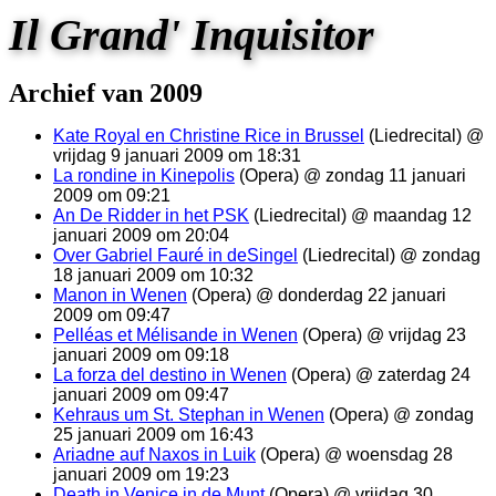
Il Grand' Inquisitor
Archief van 2009
Kate Royal en Christine Rice in Brussel
(Liedrecital) @
vrijdag 9 januari 2009 om 18:31
La rondine in Kinepolis
(Opera) @ zondag 11 januari
2009 om 09:21
An De Ridder in het PSK
(Liedrecital) @ maandag 12
januari 2009 om 20:04
Over Gabriel Fauré in deSingel
(Liedrecital) @ zondag
18 januari 2009 om 10:32
Manon in Wenen
(Opera) @ donderdag 22 januari
2009 om 09:47
Pelléas et Mélisande in Wenen
(Opera) @ vrijdag 23
januari 2009 om 09:18
La forza del destino in Wenen
(Opera) @ zaterdag 24
januari 2009 om 09:47
Kehraus um St. Stephan in Wenen
(Opera) @ zondag
25 januari 2009 om 16:43
Ariadne auf Naxos in Luik
(Opera) @ woensdag 28
januari 2009 om 19:23
Death in Venice in de Munt
(Opera) @ vrijdag 30