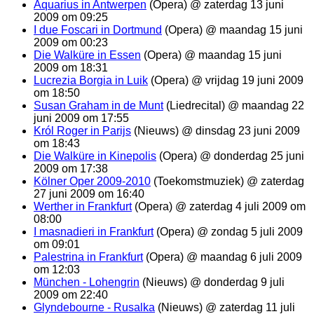
Aquarius in Antwerpen
(Opera) @ zaterdag 13 juni
2009 om 09:25
I due Foscari in Dortmund
(Opera) @ maandag 15 juni
2009 om 00:23
Die Walküre in Essen
(Opera) @ maandag 15 juni
2009 om 18:31
Lucrezia Borgia in Luik
(Opera) @ vrijdag 19 juni 2009
om 18:50
Susan Graham in de Munt
(Liedrecital) @ maandag 22
juni 2009 om 17:55
Król Roger in Parijs
(Nieuws) @ dinsdag 23 juni 2009
om 18:43
Die Walküre in Kinepolis
(Opera) @ donderdag 25 juni
2009 om 17:38
Kölner Oper 2009-2010
(Toekomstmuziek) @ zaterdag
27 juni 2009 om 16:40
Werther in Frankfurt
(Opera) @ zaterdag 4 juli 2009 om
08:00
I masnadieri in Frankfurt
(Opera) @ zondag 5 juli 2009
om 09:01
Palestrina in Frankfurt
(Opera) @ maandag 6 juli 2009
om 12:03
München - Lohengrin
(Nieuws) @ donderdag 9 juli
2009 om 22:40
Glyndebourne - Rusalka
(Nieuws) @ zaterdag 11 juli