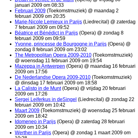
januari 2009 om 08:33
Februari 2009
(Toekomstmuziek) @ maandag 2
februari 2009 om 20:35
Marie-Nicole Lemieux in Parijs
(Liedrecital) @ zaterdag
7 februari 2009 om 09:52
Béatrice et Bénédict in Parijs
(Opera) @ zondag 8
februari 2009 om 09:59
Yvonne, princesse de Bourgogne in Parijs
(Opera) @
zondag 8 februari 2009 om 23:02
The Metropolitan Opera 2009-2010
(Toekomstmuziek)
@ woensdag 11 februari 2009 om 19:54
Mazeppa in Antwerpen
(Opera) @ maandag 16 februari
2009 om 17:56
De Nederlandse Opera 2009-2010
(Toekomstmuziek)
@ dinsdag 17 februari 2009 om 18:58
La Calisto in de Munt
(Opera) @ vrijdag 20 februari
2009 om 17:26
Sergei Leiferkus in deSingel
(Liedrecital) @ zondag 22
februari 2009 om 10:42
Maart 2009
(Toekomstmuziek) @ woensdag 25 februari
2009 om 18:42
Idomeneo in Parijs
(Opera) @ zaterdag 28 februari
2009 om 10:34
Werther in Parijs
(Opera) @ zondag 1 maart 2009 om