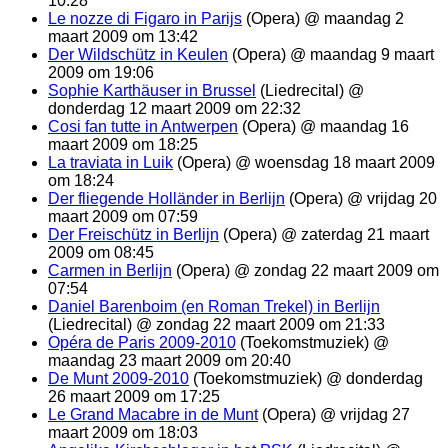
10:28
Le nozze di Figaro in Parijs
(Opera) @ maandag 2
maart 2009 om 13:42
Der Wildschütz in Keulen
(Opera) @ maandag 9 maart
2009 om 19:06
Sophie Karthäuser in Brussel
(Liedrecital) @
donderdag 12 maart 2009 om 22:32
Cosi fan tutte in Antwerpen
(Opera) @ maandag 16
maart 2009 om 18:25
La traviata in Luik
(Opera) @ woensdag 18 maart 2009
om 18:24
Der fliegende Holländer in Berlijn
(Opera) @ vrijdag 20
maart 2009 om 07:59
Der Freischütz in Berlijn
(Opera) @ zaterdag 21 maart
2009 om 08:45
Carmen in Berlijn
(Opera) @ zondag 22 maart 2009 om
07:54
Daniel Barenboim (en Roman Trekel) in Berlijn
(Liedrecital) @ zondag 22 maart 2009 om 21:33
Opéra de Paris 2009-2010
(Toekomstmuziek) @
maandag 23 maart 2009 om 20:40
De Munt 2009-2010
(Toekomstmuziek) @ donderdag
26 maart 2009 om 17:25
Le Grand Macabre in de Munt
(Opera) @ vrijdag 27
maart 2009 om 18:03