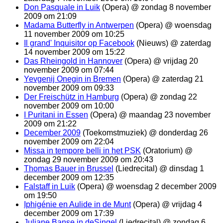
Don Pasquale in Luik
(Opera) @ zondag 8 november
2009 om 21:09
Madama Butterfly in Antwerpen
(Opera) @ woensdag
11 november 2009 om 10:25
Il grand' Inquisitor op Facebook
(Nieuws) @ zaterdag
14 november 2009 om 15:22
Das Rheingold in Hannover
(Opera) @ vrijdag 20
november 2009 om 07:44
Yevgenij Onegin in Bremen
(Opera) @ zaterdag 21
november 2009 om 09:33
Der Freischütz in Hamburg
(Opera) @ zondag 22
november 2009 om 10:00
I Puritani in Essen
(Opera) @ maandag 23 november
2009 om 21:22
December 2009
(Toekomstmuziek) @ donderdag 26
november 2009 om 22:04
Missa in tempore belli in het PSK
(Oratorium) @
zondag 29 november 2009 om 20:43
Thomas Bauer in Brussel
(Liedrecital) @ dinsdag 1
december 2009 om 12:35
Falstaff in Luik
(Opera) @ woensdag 2 december 2009
om 19:50
Iphigénie en Aulide in de Munt
(Opera) @ vrijdag 4
december 2009 om 17:39
Juliane Banse in deSingel
(Liedrecital) @ zondag 6