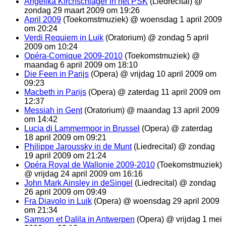
Angelika Kirchschlager in het PSK
(Liedrecital) @
zondag 29 maart 2009 om 19:26
April 2009
(Toekomstmuziek) @ woensdag 1 april 2009
om 20:24
Verdi Requiem in Luik
(Oratorium) @ zondag 5 april
2009 om 10:24
Opéra-Comique 2009-2010
(Toekomstmuziek) @
maandag 6 april 2009 om 18:10
Die Feen in Parijs
(Opera) @ vrijdag 10 april 2009 om
09:23
Macbeth in Parijs
(Opera) @ zaterdag 11 april 2009 om
12:37
Messiah in Gent
(Oratorium) @ maandag 13 april 2009
om 14:42
Lucia di Lammermoor in Brussel
(Opera) @ zaterdag
18 april 2009 om 09:21
Philippe Jaroussky in de Munt
(Liedrecital) @ zondag
19 april 2009 om 21:24
Opéra Royal de Wallonie 2009-2010
(Toekomstmuziek)
@ vrijdag 24 april 2009 om 16:16
John Mark Ainsley in deSingel
(Liedrecital) @ zondag
26 april 2009 om 09:49
Fra Diavolo in Luik
(Opera) @ woensdag 29 april 2009
om 21:34
Samson et Dalila in Antwerpen
(Opera) @ vrijdag 1 mei