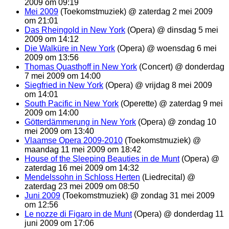
2009 om 09:19
Mei 2009
(Toekomstmuziek) @ zaterdag 2 mei 2009
om 21:01
Das Rheingold in New York
(Opera) @ dinsdag 5 mei
2009 om 14:12
Die Walküre in New York
(Opera) @ woensdag 6 mei
2009 om 13:56
Thomas Quasthoff in New York
(Concert) @ donderdag
7 mei 2009 om 14:00
Siegfried in New York
(Opera) @ vrijdag 8 mei 2009
om 14:01
South Pacific in New York
(Operette) @ zaterdag 9 mei
2009 om 14:00
Götterdämmerung in New York
(Opera) @ zondag 10
mei 2009 om 13:40
Vlaamse Opera 2009-2010
(Toekomstmuziek) @
maandag 11 mei 2009 om 18:42
House of the Sleeping Beauties in de Munt
(Opera) @
zaterdag 16 mei 2009 om 14:32
Mendelssohn in Schloss Herten
(Liedrecital) @
zaterdag 23 mei 2009 om 08:50
Juni 2009
(Toekomstmuziek) @ zondag 31 mei 2009
om 12:56
Le nozze di Figaro in de Munt
(Opera) @ donderdag 11
juni 2009 om 17:06