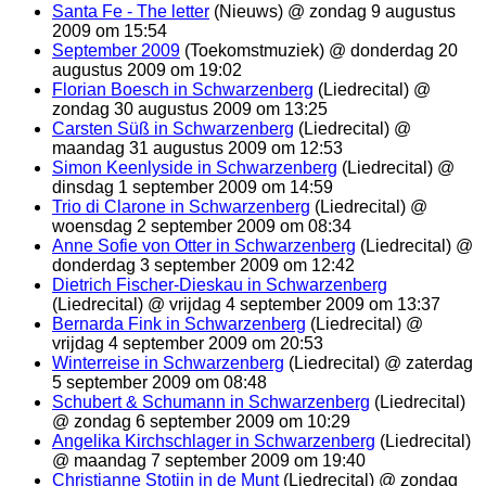
Santa Fe - The letter
(Nieuws) @ zondag 9 augustus
2009 om 15:54
September 2009
(Toekomstmuziek) @ donderdag 20
augustus 2009 om 19:02
Florian Boesch in Schwarzenberg
(Liedrecital) @
zondag 30 augustus 2009 om 13:25
Carsten Süß in Schwarzenberg
(Liedrecital) @
maandag 31 augustus 2009 om 12:53
Simon Keenlyside in Schwarzenberg
(Liedrecital) @
dinsdag 1 september 2009 om 14:59
Trio di Clarone in Schwarzenberg
(Liedrecital) @
woensdag 2 september 2009 om 08:34
Anne Sofie von Otter in Schwarzenberg
(Liedrecital) @
donderdag 3 september 2009 om 12:42
Dietrich Fischer-Dieskau in Schwarzenberg
(Liedrecital) @ vrijdag 4 september 2009 om 13:37
Bernarda Fink in Schwarzenberg
(Liedrecital) @
vrijdag 4 september 2009 om 20:53
Winterreise in Schwarzenberg
(Liedrecital) @ zaterdag
5 september 2009 om 08:48
Schubert & Schumann in Schwarzenberg
(Liedrecital)
@ zondag 6 september 2009 om 10:29
Angelika Kirchschlager in Schwarzenberg
(Liedrecital)
@ maandag 7 september 2009 om 19:40
Christianne Stotijn in de Munt
(Liedrecital) @ zondag