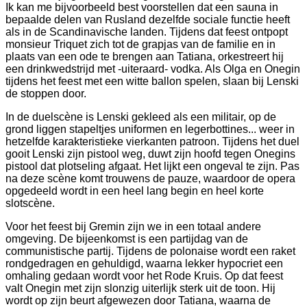
Ik kan me bijvoorbeeld best voorstellen dat een sauna in
bepaalde delen van Rusland dezelfde sociale functie heeft
als in de Scandinavische landen. Tijdens dat feest ontpopt
monsieur Triquet zich tot de grapjas van de familie en in
plaats van een ode te brengen aan Tatiana, orkestreert hij
een drinkwedstrijd met -uiteraard- vodka. Als Olga en Onegin
tijdens het feest met een witte ballon spelen, slaan bij Lenski
de stoppen door.
In de duelscène is Lenski gekleed als een militair, op de
grond liggen stapeltjes uniformen en legerbottines... weer in
hetzelfde karakteristieke vierkanten patroon. Tijdens het duel
gooit Lenski zijn pistool weg, duwt zijn hoofd tegen Onegins
pistool dat plotseling afgaat. Het lijkt een ongeval te zijn. Pas
na deze scène komt trouwens de pauze, waardoor de opera
opgedeeld wordt in een heel lang begin en heel korte
slotscène.
Voor het feest bij Gremin zijn we in een totaal andere
omgeving. De bijeenkomst is een partijdag van de
communistische partij. Tijdens de polonaise wordt een raket
rondgedragen en gehuldigd, waarna lekker hypocriet een
omhaling gedaan wordt voor het Rode Kruis. Op dat feest
valt Onegin met zijn slonzig uiterlijk sterk uit de toon. Hij
wordt op zijn beurt afgewezen door Tatiana, waarna de