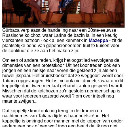
Gürbaca verplaatst de handeling naar een 20ste-eeuwse
Russische kolchoz, waar Larina de bazin is. In een keurig
vierkanten patroon - ook al een kenmerk in
Mazeppa
- zit de
plaatselijke bond van gepensioneerden fruit te kuisen voor
de confituur die ze aan het maken zijn.
Om een of andere reden, krijgt het oogstlied vervolgens de
dimensies van een protestkoor. Uit het koor treden ook een
jongen en een meisje naar voren die gekleed zijn als een
huwelijkspaar. Het bruidsboeket dat ze weggooit, wordt door
Tatiana opgevangen. Het is me ook niet duidelijk waarom dit
koppeltje door twee mentaal gehandicapten gespeeld wordt.
Misschien dat de kolchozen zo'n gesloten gemeenschap is
waar voor iedereen gezorgd wordt ? om over inteelt nog
maar te zwijgen...
Dat koppeltje komt ook nog terug in de dromen en
nachtmerries van Tatiana tijdens haar briefscène. Het
koppeltje is omringd door mannen met de koppen van onder
andere een bok of een wolf (nog een beeld dat ik nog niet