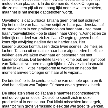
meteen kan plaatsen). In die dromen duikt ook Onegin op,
die ze met een pijl uit een boog lijkt neer te willen schieten,
maar het is het meisje dat getroffen wordt.
Opvallend is dat Gürbaca Tatiana geen brief laat schrijven.
Op het einde van haar scène snijdt ze haar paardenstaart af
en steekt hem in een pralinedoos om haar haar - zeg maar
haar vrouwelijkheid - op te sturen naar Onegin. Aangezien ze
letterlijk een deel van zichzelf aan Onegin gegeven heeft,
komt zijn afwijzing nadien des te harder aan. Het
kersenplukkoor komt tussen deze twee scènes. De meisjes
lachen Tatiana uit omdat ze haar haar afgesneden heeft, ze
trekken een wit laken over haar en besmeren het met
kersenconfituur. Dat bevlekte laken lijkt me ook een symbool
van Tatiana's verloren maagdelijkheid. Als ze zich losmaakt
uit dat laken, lijkt ze hergeboren te worden en net op dat
moment arriveert Onegin om haar af te wijzen...
De briefscène is de centrale scène van de hele opera en ik
vind het briljant wat Tatjana Gürbaca ervan gemaakt heeft.
De uitgelaten sfeer op Tatiana's naamfeest contrasteert fel
met de vorige emoties. Die scène speelt zich in deze
productie af in een sauna. Dat klinkt misschien knettergek,
maar tot mijn grote verrassing bleek dat wel goed te werken.