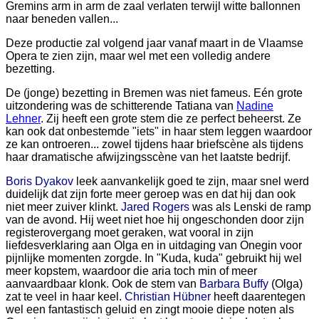
Gremins arm in arm de zaal verlaten terwijl witte ballonnen
naar beneden vallen...
Deze productie zal volgend jaar vanaf maart in de Vlaamse
Opera te zien zijn, maar wel met een volledig andere
bezetting.
De (jonge) bezetting in Bremen was niet fameus. Eén grote
uitzondering was de schitterende Tatiana van
Nadine
Lehner
. Zij heeft een grote stem die ze perfect beheerst. Ze
kan ook dat onbestemde "iets" in haar stem leggen waardoor
ze kan ontroeren... zowel tijdens haar briefscène als tijdens
haar dramatische afwijzingsscène van het laatste bedrijf.
Boris Dyakov
leek aanvankelijk goed te zijn, maar snel werd
duidelijk dat zijn forte meer geroep was en dat hij dan ook
niet meer zuiver klinkt.
Jared Rogers
was als Lenski de ramp
van de avond. Hij weet niet hoe hij ongeschonden door zijn
registerovergang moet geraken, wat vooral in zijn
liefdesverklaring aan Olga en in uitdaging van Onegin voor
pijnlijke momenten zorgde. In "Kuda, kuda" gebruikt hij wel
meer kopstem, waardoor die aria toch min of meer
aanvaardbaar klonk. Ook de stem van
Barbara Buffy
(Olga)
zat te veel in haar keel.
Christian Hübner
heeft daarentegen
wel een fantastisch geluid en zingt mooie diepe noten als