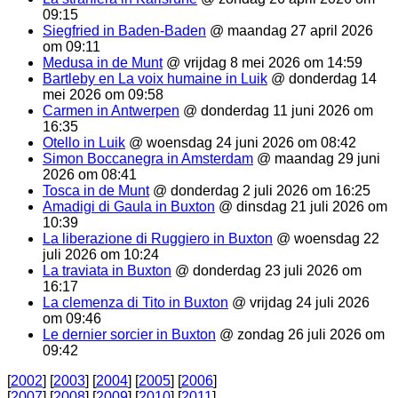
09:15
Siegfried in Baden-Baden
@ maandag 27 april 2026
om 09:11
Medusa in de Munt
@ vrijdag 8 mei 2026 om 14:59
Bartleby en La voix humaine in Luik
@ donderdag 14
mei 2026 om 09:58
Carmen in Antwerpen
@ donderdag 11 juni 2026 om
16:35
Otello in Luik
@ woensdag 24 juni 2026 om 08:42
Simon Boccanegra in Amsterdam
@ maandag 29 juni
2026 om 08:41
Tosca in de Munt
@ donderdag 2 juli 2026 om 16:25
Amadigi di Gaula in Buxton
@ dinsdag 21 juli 2026 om
10:39
La liberazione di Ruggiero in Buxton
@ woensdag 22
juli 2026 om 10:24
La traviata in Buxton
@ donderdag 23 juli 2026 om
16:17
La clemenza di Tito in Buxton
@ vrijdag 24 juli 2026
om 09:46
Le dernier sorcier in Buxton
@ zondag 26 juli 2026 om
09:42
[
2002
] [
2003
] [
2004
] [
2005
] [
2006
]
[
2007
] [
2008
] [
2009
] [
2010
] [
2011
]