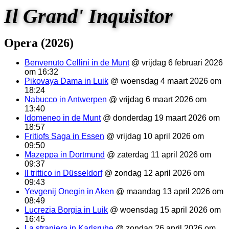
Il Grand' Inquisitor
Opera (2026)
Benvenuto Cellini in de Munt
@ vrijdag 6 februari 2026
om 16:32
Pikovaya Dama in Luik
@ woensdag 4 maart 2026 om
18:24
Nabucco in Antwerpen
@ vrijdag 6 maart 2026 om
13:40
Idomeneo in de Munt
@ donderdag 19 maart 2026 om
18:57
Fritiofs Saga in Essen
@ vrijdag 10 april 2026 om
09:50
Mazeppa in Dortmund
@ zaterdag 11 april 2026 om
09:37
Il trittico in Düsseldorf
@ zondag 12 april 2026 om
09:43
Yevgenij Onegin in Aken
@ maandag 13 april 2026 om
08:49
Lucrezia Borgia in Luik
@ woensdag 15 april 2026 om
16:45
La straniera in Karlsruhe
@ zondag 26 april 2026 om