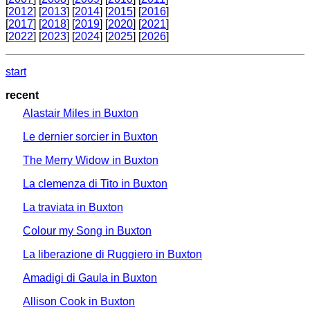
[
2012
] [
2013
] [
2014
] [
2015
] [
2016
]
[
2017
] [
2018
] [
2019
] [
2020
] [
2021
]
[
2022
] [
2023
] [
2024
] [
2025
] [
2026
]
start
recent
Alastair Miles in Buxton
Le dernier sorcier in Buxton
The Merry Widow in Buxton
La clemenza di Tito in Buxton
La traviata in Buxton
Colour my Song in Buxton
La liberazione di Ruggiero in Buxton
Amadigi di Gaula in Buxton
Allison Cook in Buxton