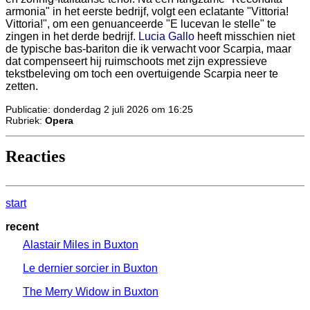
armonia" in het eerste bedrijf, volgt een eclatante "Vittoria!
Vittoria!", om een genuanceerde "E lucevan le stelle" te
zingen in het derde bedrijf.
Lucia Gallo
heeft misschien niet
de typische bas-bariton die ik verwacht voor Scarpia, maar
dat compenseert hij ruimschoots met zijn expressieve
tekstbeleving om toch een overtuigende Scarpia neer te
zetten.
Publicatie: donderdag 2 juli 2026 om 16:25
Rubriek:
Opera
Reacties
start
recent
Alastair Miles in Buxton
Le dernier sorcier in Buxton
The Merry Widow in Buxton