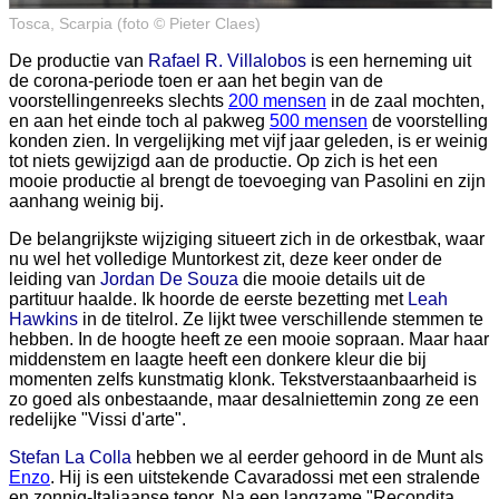
Tosca, Scarpia (foto © Pieter Claes)
De productie van
Rafael R. Villalobos
is een herneming uit
de corona-periode toen er aan het begin van de
voorstellingenreeks slechts
200 mensen
in de zaal mochten,
en aan het einde toch al pakweg
500 mensen
de voorstelling
konden zien. In vergelijking met vijf jaar geleden, is er weinig
tot niets gewijzigd aan de productie. Op zich is het een
mooie productie al brengt de toevoeging van Pasolini en zijn
aanhang weinig bij.
De belangrijkste wijziging situeert zich in de orkestbak, waar
nu wel het volledige Muntorkest zit, deze keer onder de
leiding van
Jordan De Souza
die mooie details uit de
partituur haalde. Ik hoorde de eerste bezetting met
Leah
Hawkins
in de titelrol. Ze lijkt twee verschillende stemmen te
hebben. In de hoogte heeft ze een mooie sopraan. Maar haar
middenstem en laagte heeft een donkere kleur die bij
momenten zelfs kunstmatig klonk. Tekstverstaanbaarheid is
zo goed als onbestaande, maar desalniettemin zong ze een
redelijke "Vissi d'arte".
Stefan La Colla
hebben we al eerder gehoord in de Munt als
Enzo
. Hij is een uitstekende Cavaradossi met een stralende
en zonnig-Italiaanse tenor. Na een langzame "Recondita