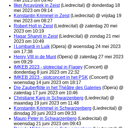
mei 2023 om 09:40
Ilker Arcayürek in Zeist
(Liedrecital) @ donderdag 18
mei 2023 om 09:14
Konstantin Krimmel in Zeist
(Liedrecital) @ vrijdag 19
mei 2023 om 08:27
Robert Holl in Zeist
(Liedrecital) @ zaterdag 20 mei
2023 om 10:19
Hagar Sharvit in Zeist
(Liedrecital) @ zondag 21 mei
2023 om 10:49
I Lombardi in Luik
(Opera) @ woensdag 24 mei 2023
om 17:38
Henry VIII in de Munt
(Opera) @ zaterdag 27 mei 2023
om 09:29
IMKEB 2023 - slotrecital in Flagey
(Concert) @
donderdag 8 juni 2023 om 22:32
IMKEB 2023 - slotconcert in het PSK
(Concert) @
woensdag 14 juni 2023 om 18:17
Die Zauberflöte in het Théâtre des Galeries
(Opera) @
zaterdag 17 juni 2023 om 10:46
Christiane Karg in Schwarzenberg
(Liedrecital) @
maandag 19 juni 2023 om 11:48
Konstantin Krimmel in Schwarzenberg
(Liedrecital) @
dinsdag 20 juni 2023 om 09:33
Mauro Peter in Schwarzenberg
(Liedrecital) @
woensdag 21 juni 2023 om 09:43