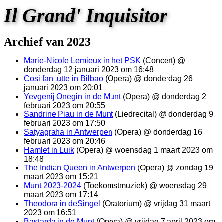
Il Grand' Inquisitor
Archief van 2023
Marie-Nicole Lemieux in het PSK
(Concert) @
donderdag 12 januari 2023 om 16:48
Cosi fan tutte in Bilbao
(Opera) @ donderdag 26
januari 2023 om 20:01
Yevgenij Onegin in de Munt
(Opera) @ donderdag 2
februari 2023 om 20:55
Sandrine Piau in de Munt
(Liedrecital) @ donderdag 9
februari 2023 om 17:50
Satyagraha in Antwerpen
(Opera) @ donderdag 16
februari 2023 om 20:46
Hamlet in Luik
(Opera) @ woensdag 1 maart 2023 om
18:48
The Indian Queen in Antwerpen
(Opera) @ zondag 19
maart 2023 om 15:21
Munt 2023-2024
(Toekomstmuziek) @ woensdag 29
maart 2023 om 17:14
Theodora in deSingel
(Oratorium) @ vrijdag 31 maart
2023 om 16:51
Bastarda in de Munt
(Opera) @ vrijdag 7 april 2023 om