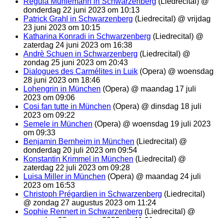
Regula Mühlemann in Schwarzenberg
(Liedrecital) @
donderdag 22 juni 2023 om 10:13
Patrick Grahl in Schwarzenberg
(Liedrecital) @ vrijdag
23 juni 2023 om 10:15
Katharina Konradi in Schwarzenberg
(Liedrecital) @
zaterdag 24 juni 2023 om 16:38
Andrè Schuen in Schwarzenberg
(Liedrecital) @
zondag 25 juni 2023 om 20:43
Dialogues des Carmélites in Luik
(Opera) @ woensdag
28 juni 2023 om 18:46
Lohengrin in München
(Opera) @ maandag 17 juli
2023 om 09:06
Cosi fan tutte in München
(Opera) @ dinsdag 18 juli
2023 om 09:22
Semele in München
(Opera) @ woensdag 19 juli 2023
om 09:33
Benjamin Bernheim in München
(Liedrecital) @
donderdag 20 juli 2023 om 09:54
Konstantin Krimmel in München
(Liedrecital) @
zaterdag 22 juli 2023 om 09:28
Luisa Miller in München
(Opera) @ maandag 24 juli
2023 om 16:53
Christoph Prégardien in Schwarzenberg
(Liedrecital)
@ zondag 27 augustus 2023 om 11:24
Sophie Rennert in Schwarzenberg
(Liedrecital) @