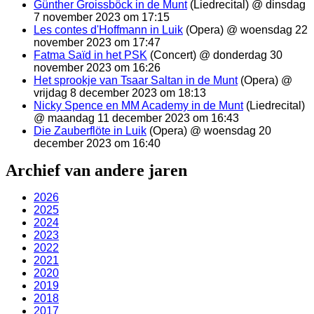
Günther Groissböck in de Munt
(Liedrecital) @ dinsdag
7 november 2023 om 17:15
Les contes d'Hoffmann in Luik
(Opera) @ woensdag 22
november 2023 om 17:47
Fatma Saïd in het PSK
(Concert) @ donderdag 30
november 2023 om 16:26
Het sprookje van Tsaar Saltan in de Munt
(Opera) @
vrijdag 8 december 2023 om 18:13
Nicky Spence en MM Academy in de Munt
(Liedrecital)
@ maandag 11 december 2023 om 16:43
Die Zauberflöte in Luik
(Opera) @ woensdag 20
december 2023 om 16:40
Archief van andere jaren
2026
2025
2024
2023
2022
2021
2020
2019
2018
2017