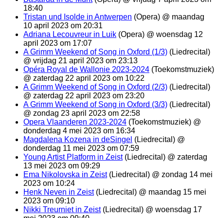
18:40
Tristan und Isolde in Antwerpen
(Opera) @ maandag
10 april 2023 om 20:31
Adriana Lecouvreur in Luik
(Opera) @ woensdag 12
april 2023 om 17:07
A Grimm Weekend of Song in Oxford (1/3)
(Liedrecital)
@ vrijdag 21 april 2023 om 23:13
Opéra Royal de Wallonie 2023-2024
(Toekomstmuziek)
@ zaterdag 22 april 2023 om 10:22
A Grimm Weekend of Song in Oxford (2/3)
(Liedrecital)
@ zaterdag 22 april 2023 om 23:20
A Grimm Weekend of Song in Oxford (3/3)
(Liedrecital)
@ zondag 23 april 2023 om 22:58
Opera Vlaanderen 2023-2024
(Toekomstmuziek) @
donderdag 4 mei 2023 om 16:34
Magdalena Kozena in deSingel
(Liedrecital) @
donderdag 11 mei 2023 om 07:59
Young Artist Platform in Zeist
(Liedrecital) @ zaterdag
13 mei 2023 om 09:29
Ema Nikolovska in Zeist
(Liedrecital) @ zondag 14 mei
2023 om 10:24
Henk Neven in Zeist
(Liedrecital) @ maandag 15 mei
2023 om 09:10
Nikki Treurniet in Zeist
(Liedrecital) @ woensdag 17