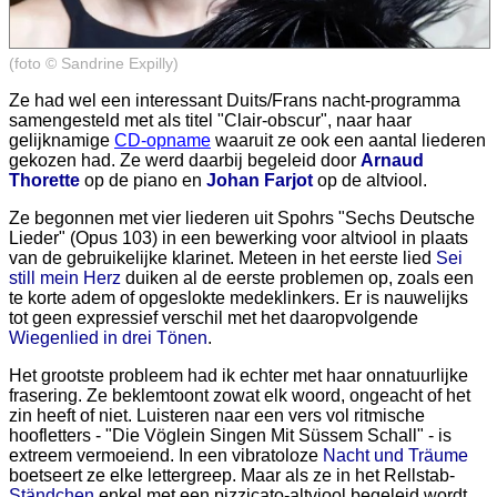
(foto © Sandrine Expilly)
Ze had wel een interessant Duits/Frans nacht-programma
samengesteld met als titel "Clair-obscur", naar haar
gelijknamige
CD-opname
waaruit ze ook een aantal liederen
gekozen had. Ze werd daarbij begeleid door
Arnaud
Thorette
op de piano en
Johan Farjot
op de altviool.
Ze begonnen met vier liederen uit Spohrs "Sechs Deutsche
Lieder" (Opus 103) in een bewerking voor altviool in plaats
van de gebruikelijke klarinet. Meteen in het eerste lied
Sei
still mein Herz
duiken al de eerste problemen op, zoals een
te korte adem of opgeslokte medeklinkers. Er is nauwelijks
tot geen expressief verschil met het daaropvolgende
Wiegenlied in drei Tönen
.
Het grootste probleem had ik echter met haar onnatuurlijke
frasering. Ze beklemtoont zowat elk woord, ongeacht of het
zin heeft of niet. Luisteren naar een vers vol ritmische
hoofletters - "Die Vöglein Singen Mit Süssem Schall" - is
extreem vermoeiend. In een vibratoloze
Nacht und Träume
boetseert ze elke lettergreep. Maar als ze in het Rellstab-
Ständchen
enkel met een pizzicato-altviool begeleid wordt,