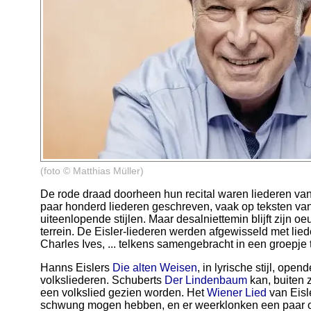
(foto © Matthias Müller)
De rode draad doorheen hun recital waren liederen van 
paar honderd liederen geschreven, vaak op teksten van 
uiteenlopende stijlen. Maar desalniettemin blijft zijn 
terrein. De Eisler-liederen werden afgewisseld met lie
Charles Ives, ... telkens samengebracht in een groepje
Hanns Eislers
Die alten Weisen
, in lyrische stijl, ope
volksliederen. Schuberts
Der Lindenbaum
kan, buiten z
een volkslied gezien worden. Het
Wiener Lied
van Eisl
schwung mogen hebben, en er weerklonken een paar o