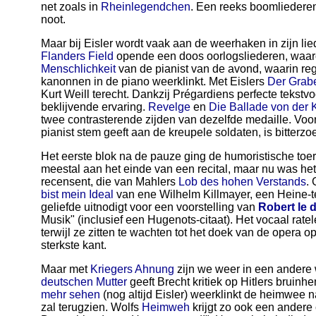
net zoals in
Rheinlegendchen
. Een reeks boomliederen
noot.
Maar bij Eisler wordt vaak aan de weerhaken in zijn li
Flanders Field
opende een doos oorlogsliederen, waar
Menschlichkeit
van de pianist van de avond, waarin re
kanonnen in de piano weerklinkt. Met Eislers
Der Grab
Kurt Weill terecht. Dankzij Prégardiens perfecte tekstv
beklijvende ervaring.
Revelge
en
Die Ballade von der 
twee contrasterende zijden van dezelfde medaille. Voora
pianist stem geeft aan de kreupele soldaten, is bitterzoe
Het eerste blok na de pauze ging de humoristische toe
meestal aan het einde van een recital, maar nu was he
recensent, die van Mahlers
Lob des hohen Verstands
.
bist mein Ideal
van ene Wilhelm Killmayer, een Heine-te
geliefde uitnodigt voor een voorstelling van
Robert le d
Musik" (inclusief een Hugenots-citaat). Het vocaal rate
terwijl ze zitten te wachten tot het doek van de opera o
sterkste kant.
Maar met
Kriegers Ahnung
zijn we weer in een andere
deutschen Mutter
geeft Brecht kritiek op Hitlers bruinh
mehr sehen
(nog altijd Eisler) weerklinkt de heimwee na
zal terugzien. Wolfs
Heimweh
krijgt zo ook een andere 