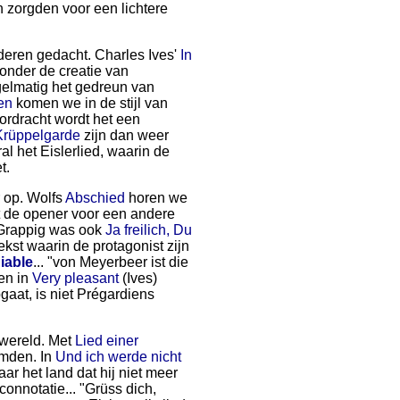
 zorgden voor een lichtere
ederen gedacht. Charles Ives'
In
onder de creatie van
gelmatig het gedreun van
en
komen we in de stijl van
oordracht wordt het een
Krüppelgarde
zijn dan weer
l het Eislerlied, waarin de
t.
r op. Wolfs
Abschied
horen we
t de opener voor een andere
 Grappig was ook
Ja freilich, Du
kst waarin de protagonist zijn
iable
... "von Meyerbeer ist die
len in
Very pleasant
(Ives)
pgaat, is niet Prégardiens
 wereld. Met
Lied einer
emden. In
Und ich werde nicht
ar het land dat hij niet meer
connotatie... "Grüss dich,