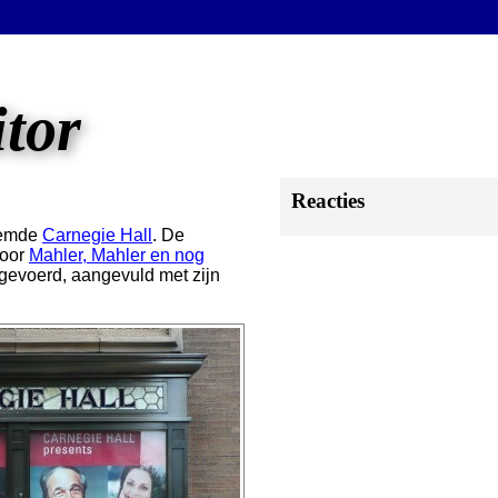
itor
Reacties
roemde
Carnegie Hall
. De
voor
Mahler, Mahler en nog
pgevoerd, aangevuld met zijn