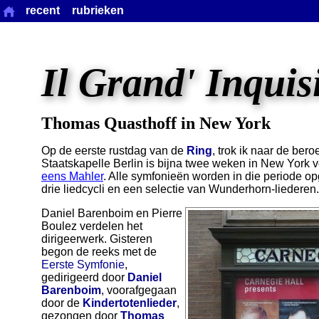
recent
rubrieken
Il Grand' Inquis
Thomas Quasthoff in New York
Op de eerste rustdag van de
Ring
, trok ik naar de be
Staatskapelle Berlin is bijna twee weken in New York 
eens Mahler
. Alle symfonieën worden in die periode o
drie liedcycli en een selectie van Wunderhorn-liederen.
Daniel Barenboim en Pierre
Boulez verdelen het
dirigeerwerk. Gisteren
begon de reeks met de
Eerste Symfonie
,
gedirigeerd door
Daniel
Barenboim
, voorafgegaan
door de
Kindertotenlieder
,
gezongen door
Thomas