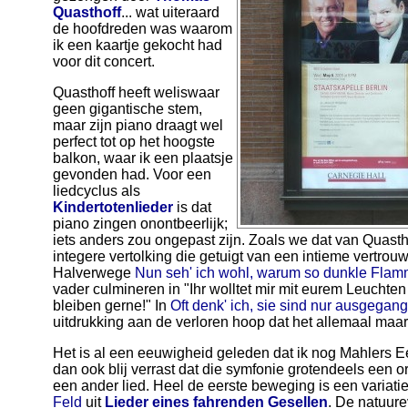
Quasthoff
... wat uiteraard
de hoofdreden was waarom
ik een kaartje gekocht had
voor dit concert.
Quasthoff heeft weliswaar
geen gigantische stem,
maar zijn piano draagt wel
perfect tot op het hoogste
balkon, waar ik een plaatsje
gevonden had. Voor een
liedcyclus als
Kindertotenlieder
is dat
piano zingen onontbeerlijk;
iets anders zou ongepast zijn. Zoals we dat van Quastho
integere vertolking die getuigt van een intieme vertrou
Halverwege
Nun seh' ich wohl, warum so dunkle Fla
vader culmineren in "Ihr wolltet mir mit eurem Leuchte
bleiben gerne!" In
Oft denk' ich, sie sind nur ausgegan
uitdrukking aan de verloren hoop dat het allemaal maar
Het is al een eeuwigheid geleden dat ik nog Mahlers E
dan ook blij verrast dat die symfonie grotendeels een ork
een ander lied. Heel de eerste beweging is een variati
Feld
uit
Lieder eines fahrenden Gesellen
. De natuure