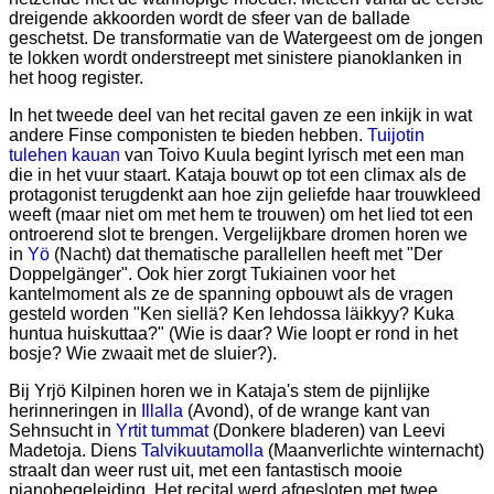
dreigende akkoorden wordt de sfeer van de ballade
geschetst. De transformatie van de Watergeest om de jongen
te lokken wordt onderstreept met sinistere pianoklanken in
het hoog register.
In het tweede deel van het recital gaven ze een inkijk in wat
andere Finse componisten te bieden hebben.
Tuijotin
tulehen kauan
van Toivo Kuula begint lyrisch met een man
die in het vuur staart. Kataja bouwt op tot een climax als de
protagonist terugdenkt aan hoe zijn geliefde haar trouwkleed
weeft (maar niet om met hem te trouwen) om het lied tot een
ontroerend slot te brengen. Vergelijkbare dromen horen we
in
Yö
(Nacht) dat thematische parallellen heeft met "Der
Doppelgänger". Ook hier zorgt Tukiainen voor het
kantelmoment als ze de spanning opbouwt als de vragen
gesteld worden "Ken siellä? Ken lehdossa läikkyy? Kuka
huntua huiskuttaa?" (Wie is daar? Wie loopt er rond in het
bosje? Wie zwaait met de sluier?).
Bij Yrjö Kilpinen horen we in Kataja's stem de pijnlijke
herinneringen in
Illalla
(Avond), of de wrange kant van
Sehnsucht in
Yrtit tummat
(Donkere bladeren) van Leevi
Madetoja. Diens
Talvikuutamolla
(Maanverlichte winternacht)
straalt dan weer rust uit, met een fantastisch mooie
pianobegeleiding. Het recital werd afgesloten met twee