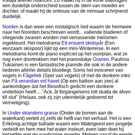
Kataja allerlei nuances. Zo maakt hij in de korte dialoogjes
een duidelijk onderscheid tussen de stem van moeder en
dochter, of maakt hij de ontrouw van de minnaar schrijnend
duidelijk.
Norden
is dan weer een nostalgisch lied waarin de heimwee
naar het Noorden beschreven wordt... vallende bladeren of
vliegende zwanen worden met verrassende melismen
ingekleurd. Het melodrama
Ett ensamt skidspår
(Een
eenzaam skispoor) lijkt op een mini-Winterreise. In een
melodrama komt de piano expliciet op het voorplan, wat ze
nog even doortrokken met het pianostukje
Granen
. Pauliina
Tukiainen is een fantastische pianiste die ook in de andere
liederen allerlei details blootlegt. Soms het evoceren van
vogels in
Fågellek
(Spel van vogels) of met de donkere intro
van
På verandan vid havet
(Op een balkon aan zee) al
aankondigen dat het filosofisch gedicht een donkere
ondertoon heeft ... "Ack, åt förgängelsens lott skatta de äfven
till slut" (Helaas, ook zij zijn uiteindelijk gedoemd tot
vernietiging).
In
Under strandens granar
(Onder de bomen aan de
waterkant) vertelt zij zelfs de helft van het verhaal. Het is een
Erlkönig-achtige ballade waarin een Watergeest een jongetje
verleidt en hem mee het water insleurt, even later doet hij
hetzelfde met de wanhopige moeder. Meteen vanaf de eerste