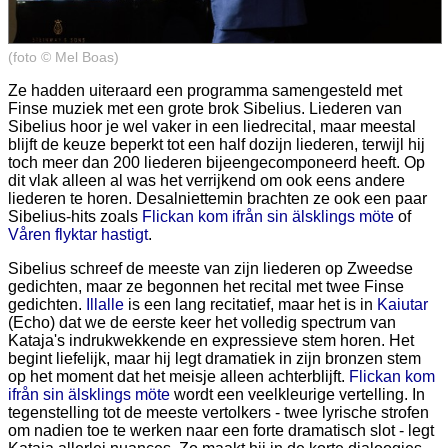
(foto © Mel Boas)
Ze hadden uiteraard een programma samengesteld met
Finse muziek met een grote brok Sibelius. Liederen van
Sibelius hoor je wel vaker in een liedrecital, maar meestal
blijft de keuze beperkt tot een half dozijn liederen, terwijl hij
toch meer dan 200 liederen bijeengecomponeerd heeft. Op
dit vlak alleen al was het verrijkend om ook eens andere
liederen te horen. Desalniettemin brachten ze ook een paar
Sibelius-hits zoals
Flickan kom ifrån sin älsklings möte
of
Våren flyktar hastigt
.
Sibelius schreef de meeste van zijn liederen op Zweedse
gedichten, maar ze begonnen het recital met twee Finse
gedichten.
Illalle
is een lang recitatief, maar het is in
Kaiutar
(Echo) dat we de eerste keer het volledig spectrum van
Kataja's indrukwekkende en expressieve stem horen. Het
begint liefelijk, maar hij legt dramatiek in zijn bronzen stem
op het moment dat het meisje alleen achterblijft.
Flickan kom
ifrån sin älsklings möte
wordt een veelkleurige vertelling. In
tegenstelling tot de meeste vertolkers - twee lyrische strofen
om nadien toe te werken naar een forte dramatisch slot - legt