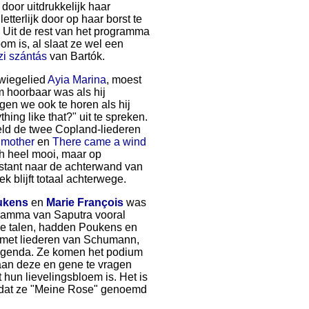
door uitdrukkelijk haar
tterlijk door op haar borst te
n. Uit de rest van het programma
om is, al slaat ze wel een
zi szántás
van Bartók.
 wiegelied
Ayia Marina
, moest
 hoorbaar was als hij
gen we ook te horen als hij
thing like that?" uit te spreken.
eld de twee Copland-liederen
t mother
en
There came a wind
ch heel mooi, maar op
onstant naar de achterwand van
k blijft totaal achterwege.
ukens
en
Marie François
was
ogramma van Saputra vooral
nde talen, hadden Poukens en
 met liederen van Schumann,
n agenda. Ze komen het podium
aan deze en gene te vragen
hun lievelingsbloem is. Het is
 dat ze "Meine Rose" genoemd