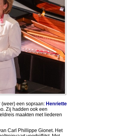
r (weer) een sopraan:
Henriette
o. Zij hadden ook een
eldreis maakten met liederen
n Carl Phillippe Gionet. Het
ltreinvaart voorbijflitst. Met