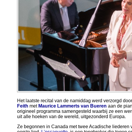
Het laatste recital van de namiddag werd verzorgd doo
Feith
met
Maurice Lammerts van Bueren
aan de pian
origineel programma samengesteld waarbij ze een wer
uit alle hoeken van de wereld, uitgezonderd Europa.
Ze begonnen in Canada met twee Acadische liederen va
eerste lied,
L'escaouette
, is een tongbreker die tegen sne