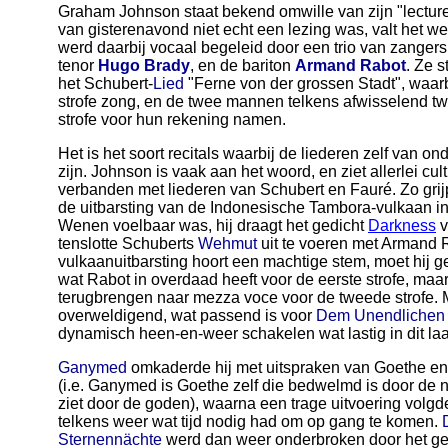
Graham Johnson staat bekend omwille van zijn "lecture-
van gisterenavond niet echt een lezing was, valt het wel
werd daarbij vocaal begeleid door een trio van zanger
tenor
Hugo Brady
, en de bariton
Armand Rabot
. Ze s
het Schubert-
Lied
"Ferne von der grossen Stadt", waarb
strofe zong, en de twee mannen telkens afwisselend t
strofe voor hun rekening namen.
Het is het soort recitals waarbij de liederen zelf van on
zijn. Johnson is vaak aan het woord, en ziet allerlei cu
verbanden met liederen van Schubert en Fauré. Zo grijp
de uitbarsting van de Indonesische Tambora-vulkaan in
Wenen voelbaar was, hij draagt het gedicht
Darkness
v
tenslotte Schuberts
Wehmut
uit te voeren met Armand R
vulkaanuitbarsting hoort een machtige stem, moet hij g
wat Rabot in overdaad heeft voor de eerste strofe, maar 
terugbrengen naar mezza voce voor de tweede strofe. M
overweldigend, wat passend is voor
Dem Unendlichen
dynamisch heen-en-weer schakelen wat lastig in dit laat
Ganymed
omkaderde hij met uitspraken van Goethe en u
(i.e. Ganymed is Goethe zelf die bedwelmd is door de n
ziet door de goden), waarna een trage uitvoering volgde
telkens weer wat tijd nodig had om op gang te komen.
Sternennächte
werd dan weer onderbroken door het ged