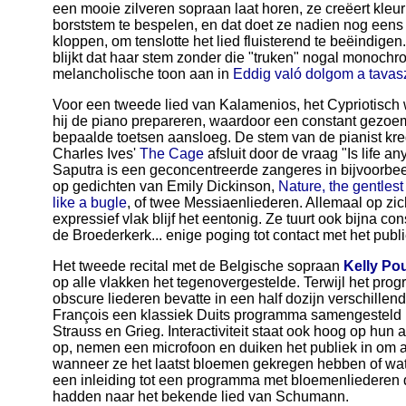
een mooie zilveren sopraan laat horen, ze creëert kleur 
borststem te bespelen, en dat doet ze nadien nog eens le
kloppen, om tenslotte het lied fluisterend te beëindige
blijkt dat haar stem zonder die "truken" nogal monochro
melancholische toon aan in
Eddig való dolgom a tavas
Voor een tweede lied van Kalamenios, het Cypriotisch
hij de piano prepareren, waardoor een constant gezoem
bepaalde toetsen aansloeg. De stem van de pianist kre
Charles Ives'
The Cage
afsluit door de vraag "Is life any
Saputra is een geconcentreerde zangeres in bijvoorbe
op gedichten van Emily Dickinson,
Nature, the gentles
like a bugle
, of twee Messiaenliederen. Allemaal op zi
expressief vlak blijf het eentonig. Ze tuurt ook bijna c
de Broederkerk... enige poging tot contact met het publie
Het tweede recital met de Belgische sopraan
Kelly Po
op alle vlakken het tegenovergestelde. Terwijl het pr
obscure liederen bevatte in een half dozijn verschille
François een klassiek Duits programma samengesteld
Strauss en Grieg. Interactiviteit staat ook hoog op hu
op, nemen een microfoon en duiken het publiek in om 
wanneer ze het laatst bloemen gekregen hebben of wat 
een inleiding tot een programma met bloemenliederen
hadden naar het bekende lied van Schumann.