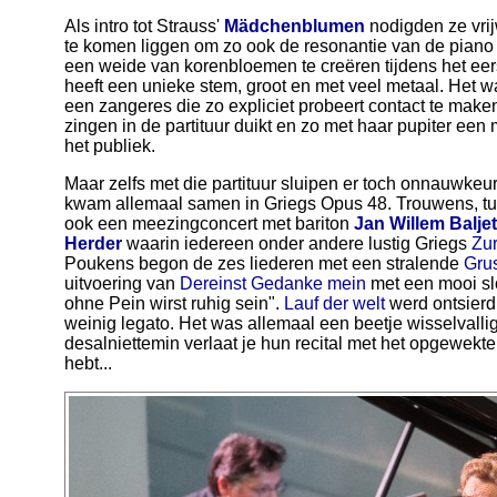
Als intro tot Strauss'
Mädchenblumen
nodigden ze vrij
te komen liggen om zo ook de resonantie van de piano be
een weide van korenbloemen te creëren tijdens het eer
heeft een unieke stem, groot en met veel metaal. Het 
een zangeres die zo expliciet probeert contact te maken
zingen in de partituur duikt en zo met haar pupiter een
het publiek.
Maar zelfs met die partituur sluipen er toch onnauwkeur
kwam allemaal samen in Griegs Opus 48. Trouwens, tus
ook een meezingconcert met bariton
Jan Willem Baljet
Herder
waarin iedereen onder andere lustig Griegs
Zu
Poukens begon de zes liederen met een stralende
Gru
uitvoering van
Dereinst Gedanke mein
met een mooi s
ohne Pein wirst ruhig sein".
Lauf der welt
werd ontsierd
weinig legato. Het was allemaal een beetje wisselvalli
desalniettemin verlaat je hun recital met het opgewekte 
hebt...