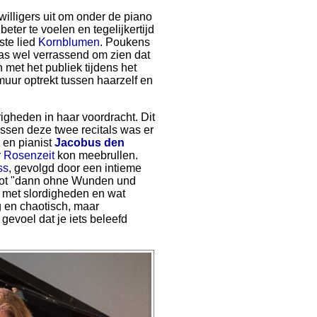
willigers uit om onder de piano
ter te voelen en tegelijkertijd
ste lied
Kornblumen
. Poukens
was wel verrassend om zien dat
 met het publiek tijdens het
 muur optrekt tussen haarzelf en
igheden in haar voordracht. Dit
sen deze twee recitals was er
en pianist
Jacobus den
r Rosenzeit
kon meebrullen.
ss
, gevolgd door een intieme
lot "dann ohne Wunden und
 met slordigheden en wat
g en chaotisch, maar
gevoel dat je iets beleefd