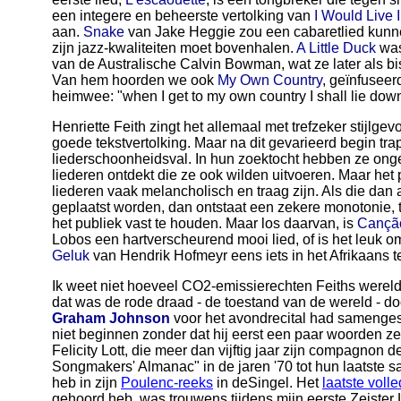
een integere en beheerste vertolking van
I Would Live 
aan.
Snake
van Jake Heggie zou een cabaretlied kunnen
zijn jazz-kwaliteiten moet bovenhalen.
A Little Duck
was
van de Australische Calvin Bowman, wat ze later als
Van hem hoorden we ook
My Own Country
, geïnfuseer
heimwee: "when I get to my own country I shall lie dow
Henriette Feith zingt het allemaal met trefzeker stijlge
goede tekstvertolking. Maar na dit gevarieerd begin tra
liederschoonheidsval. In hun zoektocht hebben ze onget
liederen ontdekt die ze ook wilden uitvoeren. Maar het 
liederen vaak melancholisch en traag zijn. Als die dan 
geplaatst worden, dan ontstaat een zekere monotonie, t
het publiek vast te houden. Maar los daarvan, is
Cançã
Lobos een hartverscheurend mooi lied, of is het leuk o
Geluk
van Hendrik Hofmeyr eens iets in het Afrikaans t
Ik weet niet hoeveel CO2-emissierechten Feiths werel
dat was de rode draad - de toestand van de wereld - 
Graham Johnson
voor het avondrecital had samengeste
niet beginnen zonder dat hij eerst een paar woorden zei
Felicity Lott, die meer dan vijftig jaar zijn compagnon 
Songmakers' Almanac" in de jaren '70 tot hun laatste 
heb in zijn
Poulenc-reeks
in deSingel. Het
laatste volle
gehoord heb, was trouwens tijdens mijn eerste Zeister Li