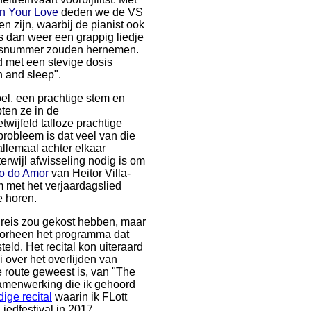
In Your Love
deden we de VS
 zijn, waarbij de pianist ook
 dan weer een grappig liedje
 bisnummer zouden hernemen.
d met een stevige dosis
n and sleep".
voel, een prachtige stem en
pten ze in de
wijfeld talloze prachtige
probleem is dat veel van die
allemaal achter elkaar
erwijl afwisseling nodig is om
o do Amor
van Heitor Villa-
m met het verjaardagslied
e horen.
dreis zou gekost hebben, maar
doorheen het programma dat
ld. Het recital kon uiteraard
 over het overlijden van
de route geweest is, van "The
samenwerking die ik gehoord
dige recital
waarin ik FLott
edfestival in 2017...