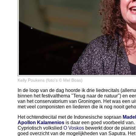
Kelly Poukens (foto's © Mel Boas)
In de loop van de dag hoorde ik drie liedrecitals (alle
binnen het festivalthema "Terug naar de natuur") en e
van het conservatorium van Groningen. Het was een ui
met veel componisten en liederen die ik nog nooit geh
Het ochtendrecital met de Indonesische sopraan
Madel
Apollon Kalamenios
is daar een goed voorbeeld van
Cypriotisch volkslied
O Voskos
bewerkt door de pianist 
goed overzicht van de mogelijkheden van Saputra. Het 