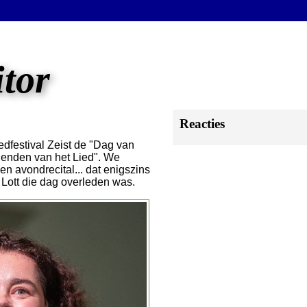
itor
Reacties
iedfestival Zeist de "Dag van
ienden van het Lied". We
en avondrecital... dat enigszins
Lott die dag overleden was.