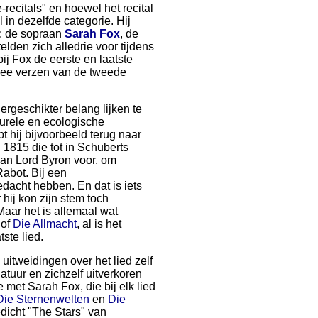
recitals" en hoewel het recital
 in dezelfde categorie. Hij
s: de sopraan
Sarah Fox
, de
telden zich alledrie voor tijdens
ij Fox de eerste en laatste
wee verzen van de tweede
dergeschikter belang lijken te
lturele en ecologische
t hij bijvoorbeeld terug naar
 1815 die tot in Schuberts
an Lord Byron voor, om
abot. Bij een
edacht hebben. En dat is iets
hij kon zijn stem toch
aar het is allemaal wat
of
Die Allmacht
, al is het
ste lied.
itweidingen over het lied zelf
atuur en zichzelf uitverkoren
 met Sarah Fox, die bij elk lied
Die Sternenwelten
en
Die
icht "The Stars" van