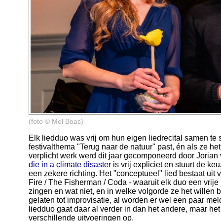
(foto © Mel Boas)
Elk liedduo was vrij om hun eigen liedrecital samen te 
festivalthema "Terug naar de natuur" past, én als ze het
verplicht werk werd dit jaar gecomponeerd door Jorian
die in a climate disaster
is vrij expliciet en stuurt de k
een zekere richting. Het "conceptueel" lied bestaat uit 
Fire / The Fisherman / Coda - waaruit elk duo een vri
zingen en wat niet, en in welke volgorde ze het willen b
gelaten tot improvisatie, al worden er wel een paar me
liedduo gaat daar al verder in dan het andere, maar het
verschillende uitvoeringen op.