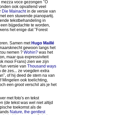
ld mezza voce gezongen "O
stonden ook opvallend veel
r
Die Mainacht
in de versie van
et een stuwende pianopartij.
rende tekstbehandeling in
 een bijgedachte te worden,
wens het enige dat "Forest
teren. Samen met
Hugo Maillé
lenaarsknecht gewoon langs het
n zou nemen ?
Wohin?
was het
n, maar qua expressiviteit
k mooi Frans) zien we zijn
. Hun versie van
Thousand ways
 de zes... ze voegden extra
an", of hij deed de stem na van
 Mingelen ook toelichting,
och een groot verschil als je het
er met foto's en tekst
 (de tekst was wel niet altijd
topische toekomst als de
lands
Nature, the gentlest