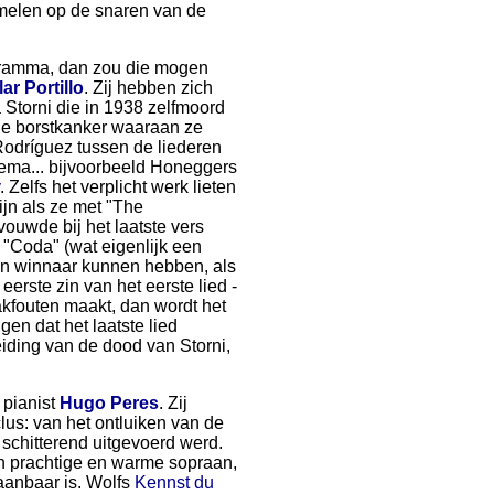
mmelen op de snaren van de
ogramma, dan zou die mogen
ar Portillo
. Zij hebben zich
a Storni die in 1938 zelfmoord
 de borstkanker waaraan ze
Rodríguez tussen de liederen
hema... bijvoorbeeld Honeggers
. Zelfs het verplicht werk lieten
jn als ze met "The
ouwde bij het laatste vers
 "Coda" (wat eigenlijk een
en winnaar kunnen hebben, als
erste zin van het eerste lied -
aakfouten maakt, dan wordt het
gen dat het laatste lied
eiding van de dood van Storni,
 pianist
Hugo Peres
. Zij
s: van het ontluiken van de
schitterend uitgevoerd werd.
 prachtige en warme sopraan,
aanbaar is. Wolfs
Kennst du