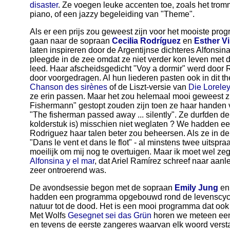
disaster
. Ze voegen leuke accenten toe, zoals het tro
piano, of een jazzy begeleiding van "Theme".
Als er een prijs zou geweest zijn voor het mooiste pr
gaan naar de sopraan
Cecilia Rodríguez
en
Esther Vil
laten inspireren door de Argentijnse dichteres Alfonsin
pleegde in de zee omdat ze niet verder kon leven met
leed. Haar afscheidsgedicht "Voy a dormir" werd door 
door voorgedragen. Al hun liederen pasten ook in dit t
Chanson des sirènes
of de Liszt-versie van
Die Loreley
ze erin passen. Maar het zou helemaal mooi geweest zi
Fishermann" gestopt zouden zijn toen ze haar handen v
"The fisherman passed away ... silently". Ze durfden de
kolderstuk is) misschien niet weglaten ? We hadden e
Rodriguez haar talen beter zou beheersen. Als ze in de e
"Dans le vent et dans le flot" - al minstens twee uitspr
moeilijk om mij nog te overtuigen. Maar ik moet wel zeg
Alfonsina y el mar
, dat Ariel Ramírez schreef naar aanl
zeer ontroerend was.
De avondsessie begon met de sopraan
Emily Jung
en
hadden een programma opgebouwd rond de levenscyclu
natuur tot de dood. Het is een mooi programma dat ook 
Met Wolfs
Gesegnet sei das Grün
horen we meteen een
en tevens de eerste zangeres waarvan elk woord verst