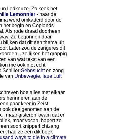
hun liedkeuze. Zo keek het
ille Lemonnier
- naar de
ramma werd omkaderd door de
 het begin en Coplands
al. Als rode draad doorheen
away. Ze begonnen daar
blijken dat dit een thema uit
voor. Later zou de zangeres dit
oorden... ze lijken het grappig
zen van wat tekst van een
 kon me ook niet echt
 Schiller-
Sehnsucht
en zong
nde van
Unbewegte, laue Luft
chreven hoe alles met elkaar
ers herinneren aan de
een paar keer in Zeist
en ook deelgenomen aan de
... maar gisteren kwam dat er
ubliek, maar vocaal hapert ze
een soort knipperlichtzang
 werk had ze een dik boek
usand ways to die in a climate