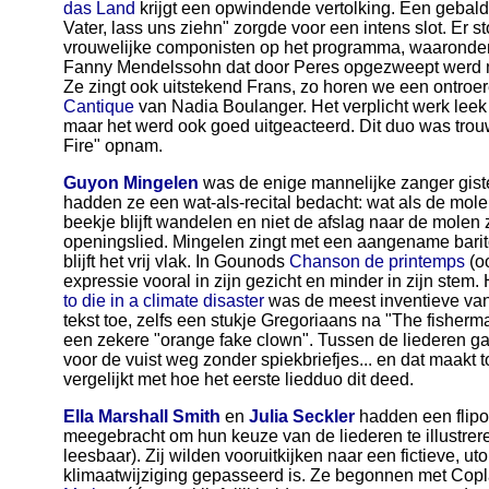
das Land
krijgt een opwindende vertolking. Een geba
Vater, lass uns ziehn" zorgde voor een intens slot. Er 
vrouwelijke componisten op het programma, waaronde
Fanny Mendelssohn dat door Peres opgezweept werd m
Ze zingt ook uitstekend Frans, zo horen we een ontroe
Cantique
van Nadia Boulanger. Het verplicht werk leek
maar het werd ook goed uitgeacteerd. Dit duo was trou
Fire" opnam.
Guyon Mingelen
was de enige mannelijke zanger gis
hadden ze een wat-als-recital bedacht: wat als de mo
beekje blijft wandelen en niet de afslag naar de mole
openingslied. Mingelen zingt met een aangename barito
blijft het vrij vlak. In Gounods
Chanson de printemps
(oo
expressie vooral in zijn gezicht en minder in zijn stem
to die in a climate disaster
was de meest inventieve van
tekst toe, zelfs een stukje Gregoriaans na "The fisherm
een zekere "orange fake clown". Tussen de liederen gaf
voor de vuist weg zonder spiekbriefjes... en dat maakt t
vergelijkt met hoe het eerste liedduo dit deed.
Ella Marshall Smith
en
Julia Seckler
hadden een flipov
meegebracht om hun keuze van de liederen te illustreren
leesbaar). Zij wilden vooruitkijken naar een fictieve, u
klimaatwijziging gepasseerd is. Ze begonnen met Cop