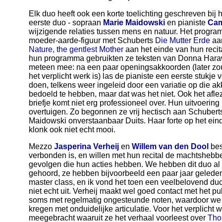
Elk duo heeft ook een korte toelichting geschreven bij 
eerste duo - sopraan
Marie Maidowski
en pianiste
Cam
wijzigende relaties tussen mens en natuur. Het prog
moeder-aarde-figuur met Schuberts
Die Mutter Erde
aan
Nature, the gentlest Mother
aan het einde van hun recit
hun programma gebruikten ze teksten van Donna Har
meteen mee: na een paar openingsakkoorden (later zou 
het verplicht werk is) las de pianiste een eerste stukje 
doen, telkens weer ingeleid door een variatie op die akk
bedoeld te hebben, maar dat was het niet. Ook het afle
briefje komt niet erg professioneel over. Hun uitvoering
overtuigen. Zo begonnen ze vrij hectisch aan Schuberts
Maidowski onverstaanbaar Duits. Haar forte op het ei
klonk ook niet echt mooi.
Mezzo
Jasperina Verheij
en
Willem van den Dool
bes
verbonden is, en willen met hun recital de machtshebb
gevolgen die hun acties hebben. We hebben dit duo al 
gehoord, ze hebben bijvoorbeeld een paar jaar geled
master class, en ik vond het toen een veelbelovend duo
niet echt uit. Verheij maakt wel goed contact met het p
soms met regelmatig ongesteunde noten, waardoor we 
kregen met onduidelijke articulatie. Voor het verplicht
meegebracht waaruit ze het verhaal voorleest over
Tho