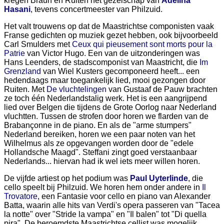
kregen Braun en Ruiten het gezelschap van
Adelina
Hasani
, tevens concertmeester van Philzuid.
Het valt trouwens op dat de Maastrichtse componisten vaak
Franse gedichten op muziek gezet hebben, ook bijvoorbeeld
Carl Smulders met
Ceux qui pieusement sont morts pour la
Patrie
van Victor Hugo. Een van de uitzonderingen was
Hans Leenders, de stadscomponist van Maastricht, die
Im
Grenzland
van Wiel Kusters gecomponeerd heeft... een
hedendaags maar toegankelijk lied, mooi gezongen door
Ruiten. Met
De vluchtelingen
van Gustaaf de Pauw brachten
ze toch één Nederlandstalig werk. Het is een aangrijpend
lied over Belgen die tijdens de Grote Oorlog naar Nederland
vluchtten. Tussen de strofen door horen we flarden van de
Brabançonne in de piano. En als de "arme stumpers"
Nederland bereiken, horen we een paar noten van het
Wilhelmus als ze opgevangen worden door de "edele
Hollandsche Maagd". Steffani zingt goed verstaanbaar
Nederlands... hiervan had ik wel iets meer willen horen.
De vijfde artiest op het podium was
Paul Uyterlinde
, die
cello speelt bij Philzuid. We horen hem onder andere in
Il
Trovatore
, een Fantasie voor cello en piano van Alexander
Batta, waarin alle hits van Verdi's opera passeren van "Tacea
la notte" over "Stride la vampa" en "Il balen" tot "Di quella
pira". De beroemdste Maastrichtse cellist was mogelijk