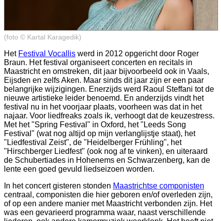
(foto © Kartal Karagedik)
Het
Festival Vocallis
werd in 2012 opgericht door Roger
Braun. Het festival organiseert concerten en recitals in
Maastricht en omstreken, dit jaar bijvoorbeeld ook in Vaals,
Eijsden en zelfs Aken. Maar sinds dit jaar zijn er een paar
belangrijke wijzigingen. Enerzijds werd Raoul Steffani tot de
nieuwe artistieke leider benoemd. En anderzijds vindt het
festival nu in het voorjaar plaats, voorheen was dat in het
najaar. Voor liedfreaks zoals ik, verhoogt dat de keuzestress.
Met het "Spring Festival" in Oxford, het "Leeds Song
Festival" (wat nog altijd op mijn verlanglijstje staat), het
"Liedfestival Zeist", de "Heidelberger Frühling", het
"Hirschberger Liedfest" (ook nog af te vinken), en uiteraard
de Schubertiades in Hohenems en Schwarzenberg, kan de
lente een goed gevuld liedseizoen worden.
In het concert gisteren stonden
Maastrichtse componisten
centraal, componisten die hier geboren en/of overleden zijn,
of op een andere manier met Maastricht verbonden zijn. Het
was een gevarieerd programma waar, naast verschillende