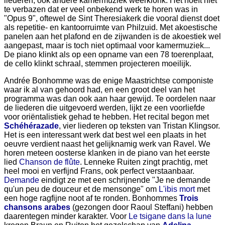
liederen, ook andere kamermuziek weerklonk. Het hoeft niet
te verbazen dat er veel onbekend werk te horen was in
"Opus 9", oftewel de Sint Theresiakerk die vooral dienst doet
als repetitie- en kantoorruimte van Philzuid. Met akoestische
panelen aan het plafond en de zijwanden is de akoestiek wel
aangepast, maar is toch niet optimaal voor kamermuziek...
De piano klinkt als op een opname van een 78 toerenplaat,
de cello klinkt schraal, stemmen projecteren moeilijk.
Andrée Bonhomme was de enige Maastrichtse componiste
waar ik al van gehoord had, en een groot deel van het
programma was dan ook aan haar gewijd. Te oordelen naar
de liederen die uitgevoerd werden, lijkt ze een voorliefde
voor oriëntalistiek gehad te hebben. Het recital begon met
Schéhérazade
, vier liederen op teksten van Tristan Klingsor.
Het is een interessant werk dat best wel een plaats in het
oeuvre verdient naast het gelijknamig werk van Ravel. We
horen meteen oosterse klanken in de piano van het eerste
lied
Chanson de flûte
. Lenneke Ruiten zingt prachtig, met
heel mooi en verfijnd Frans, ook perfect verstaanbaar.
Demande
eindigt ze met een schrijnende "Je ne demande
qu'un peu de douceur et de mensonge" om
L'ibis mort
met
een hoge ragfijne noot af te ronden. Bonhommes
Trois
chansons arabes
(gezongen door Raoul Steffani) hebben
daarentegen minder karakter. Voor
Le tsigane dans la lune