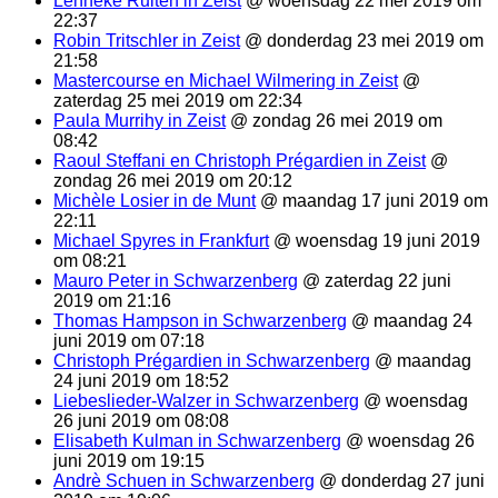
Lenneke Ruiten in Zeist
@ woensdag 22 mei 2019 om
22:37
Robin Tritschler in Zeist
@ donderdag 23 mei 2019 om
21:58
Mastercourse en Michael Wilmering in Zeist
@
zaterdag 25 mei 2019 om 22:34
Paula Murrihy in Zeist
@ zondag 26 mei 2019 om
08:42
Raoul Steffani en Christoph Prégardien in Zeist
@
zondag 26 mei 2019 om 20:12
Michèle Losier in de Munt
@ maandag 17 juni 2019 om
22:11
Michael Spyres in Frankfurt
@ woensdag 19 juni 2019
om 08:21
Mauro Peter in Schwarzenberg
@ zaterdag 22 juni
2019 om 21:16
Thomas Hampson in Schwarzenberg
@ maandag 24
juni 2019 om 07:18
Christoph Prégardien in Schwarzenberg
@ maandag
24 juni 2019 om 18:52
Liebeslieder-Walzer in Schwarzenberg
@ woensdag
26 juni 2019 om 08:08
Elisabeth Kulman in Schwarzenberg
@ woensdag 26
juni 2019 om 19:15
Andrè Schuen in Schwarzenberg
@ donderdag 27 juni