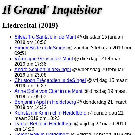
Il Grand' Inquisitor
Liedrecital (2019)
Silvia Tro Santafé in de Munt
@ dinsdag 15 januari
2019 om 16:56
Simon Bode in deSingel
@ zondag 3 februari 2019 om
09:51
Véronique Gens in de Munt
@ dinsdag 12 februari
2019 om 17:36
Andrè Schuen in deSingel
@ woensdag 20 februari
2019 om 23:06
Christoph Prégardien in deSingel
@ vrijdag 15 maart
2019 om 16:37
Anne Sofie von Otter in de Munt
@ dinsdag 19 maart
2019 om 09:03
Benjamin Appl in Heidelberg
@ donderdag 21 maart
2019 om 14:32
Konstantin Krimmel in Heidelberg
@ donderdag 21
maart 2019 om 18:23
Daniel Behle in Heidelberg
@ vrijdag 22 maart 2019
om 14:20
Holger Falk in Heidelberg
@ vrijdag 22 maart 2019 om