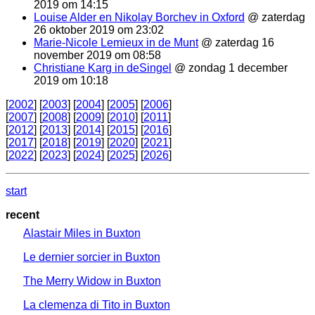
2019 om 14:15
Louise Alder en Nikolay Borchev in Oxford
@ zaterdag
26 oktober 2019 om 23:02
Marie-Nicole Lemieux in de Munt
@ zaterdag 16
november 2019 om 08:58
Christiane Karg in deSingel
@ zondag 1 december
2019 om 10:18
[
2002
] [
2003
] [
2004
] [
2005
] [
2006
]
[
2007
] [
2008
] [
2009
] [
2010
] [
2011
]
[
2012
] [
2013
] [
2014
] [
2015
] [
2016
]
[
2017
] [
2018
] [
2019
] [
2020
] [
2021
]
[
2022
] [
2023
] [
2024
] [
2025
] [
2026
]
start
recent
Alastair Miles in Buxton
Le dernier sorcier in Buxton
The Merry Widow in Buxton
La clemenza di Tito in Buxton