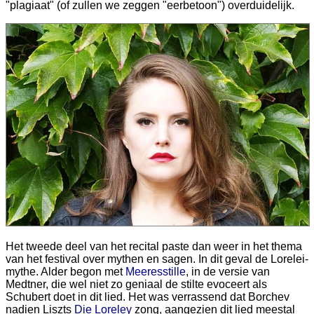
"plagiaat" (of zullen we zeggen "eerbetoon") overduidelijk.
Het tweede deel van het recital paste dan weer in het thema
van het festival over mythen en sagen. In dit geval de Lorelei-
mythe. Alder begon met
Meeresstille
, in de versie van
Medtner, die wel niet zo geniaal de stilte evoceert als
Schubert doet in dit lied. Het was verrassend dat Borchev
nadien Liszts
Die Loreley
zong, aangezien dit lied meestal