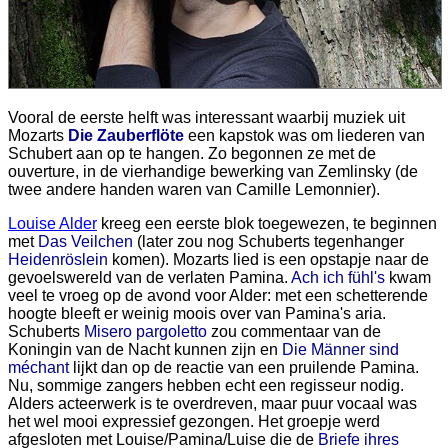
Vooral de eerste helft was interessant waarbij muziek uit
Mozarts
Die Zauberflöte
een kapstok was om liederen van
Schubert aan op te hangen. Zo begonnen ze met de
ouverture, in de vierhandige bewerking van Zemlinsky (de
twee andere handen waren van Camille Lemonnier).
Louise Alder
kreeg een eerste blok toegewezen, te beginnen
met
Das Veilchen
(later zou nog Schuberts tegenhanger
Heidenröslein
komen). Mozarts lied is een opstapje naar de
gevoelswereld van de verlaten Pamina.
Ach ich fühl's
kwam
veel te vroeg op de avond voor Alder: met een schetterende
hoogte bleeft er weinig moois over van Pamina's aria.
Schuberts
Misero pargoletto
zou commentaar van de
Koningin van de Nacht kunnen zijn en
Die Männer sind
méchant
lijkt dan op de reactie van een pruilende Pamina.
Nu, sommige zangers hebben echt een regisseur nodig.
Alders acteerwerk is te overdreven, maar puur vocaal was
het wel mooi expressief gezongen. Het groepje werd
afgesloten met Louise/Pamina/Luise die de
Briefe ihres