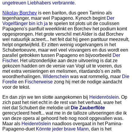
ungetreuen Liebhabers verbrannte
.
Nikolay Borchev
is een bariton, dus geen Tamino als
tegenhanger, maar wel Papageno. Kynoch begint
Der
Vogelfänger bin ich ja
te spelen tot plots uit de coulissen
Papageno's panfluit weerklinkt en Borchev het podium komt
opgesprongen. Het grote verschil met Alder is dat Borchev
wel natuurlijk acteert... het feit dat hij geen partituur meezeult,
helpt ongetwijfeld. Er zitten weinig vogelvangers in het
Schubertoeuvre, maar wel veel visvangers en dus wordt een
parallel getrokken tussen Papageno en bijvoorbeeld
Der
Fischer
. Het uitzonderlijke aan deze uitvoering is dat ze
gekozen hadden om de versie van Vogl uit te voeren, dus
met extra versieringen en melismen, ritardando's en zelfs
woordherhalingen.
Widerschein
was wat rommelig, maar
Die
Forelle
en
Fischerweise
zong hij met de nodige aandacht
voor de tekst.
En dan zijn we ten slotte aangekomen bij
Heidenröslein
. Op
zich past het niet echt in de rest van het verhaal, ware het
niet dat Schubert die melodie uit
Die Zauberflöte
gerecycleerd heeft... wat me in de talloze uitvoeringen die ik
van deze opera al gehoord heb nog nooit opgevallen was.
Maar als
Heidenröslein
naadloos overgaat in het Pamina-
Papageno-duet
Könnte jeder brave Mann
, dan is het