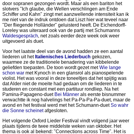
door sopranen gezongen wordt. Maar als een bariton het
slotvers "Ich glaube, die Wellen verschlingen am Ende
Schiffer und Kahn" zingt met aanzwellende intensiteit kan ik
me niet van de indruk ontdoen dat Liszt hier wat teveel naar
"Der fliegende Holländer" geluisterd heeft. De Eichendorff-
Loreley was uiteraard ook van de partij met Schumanns
Waldesgespräch
, net zoals eerder deze week ook weer
uitgevoerd als duet.
Voor het laatste deel van de avond hadden ze een aantal
liederen uit het
Italienisches Liederbuch
gekozen,
waarmee ze de traditionele benadering van kibbelende
geliefden toepasten. De toon wordt gezet met
Wie lange
schon war
met Kynoch in een glansrol als pianospelende
violist. Het was vooral in deze toneeltjes dat het spijtig was
dat Alder niet de moeite had gedaan om de liederen in te
studeren en constant met een partituur rondliep. Na het
Pamina-Papageno-duet
Bei Männer
als eerste bisnummer
verwachtte ik nog halvelings het Pa-Pa-Pa-Pa-duet, maar de
avond en het festival werd met het Schumann-duet
So wahr
die Sonne scheinet
afgesloten.
Het volgende Oxford Lieder Festival vindt volgend jaar weer
plaats tijdens de twee middelste weken van oktober. Het
thema is ook al bekend: "Connections across Time". Het is