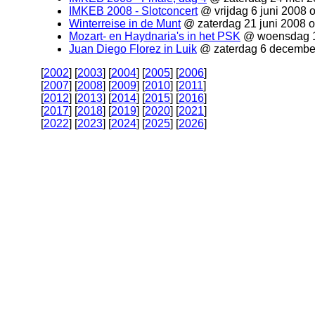
IMKEB 2008 - Slotconcert
@ vrijdag 6 juni 2008 
Winterreise in de Munt
@ zaterdag 21 juni 2008 
Mozart- en Haydnaria's in het PSK
@ woensdag 1
Juan Diego Florez in Luik
@ zaterdag 6 decembe
[
2002
] [
2003
] [
2004
] [
2005
] [
2006
]
[
2007
] [
2008
] [
2009
] [
2010
] [
2011
]
[
2012
] [
2013
] [
2014
] [
2015
] [
2016
]
[
2017
] [
2018
] [
2019
] [
2020
] [
2021
]
[
2022
] [
2023
] [
2024
] [
2025
] [
2026
]