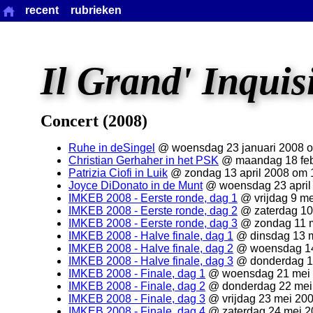
recent
rubrieken
Il Grand' Inquis
Concert (2008)
Ruhe in deSingel
@ woensdag 23 januari 2008 
Christian Gerhaher in het PSK
@ maandag 18 feb
Patrizia Ciofi in Luik
@ zondag 13 april 2008 om 
Joyce DiDonato in de Munt
@ woensdag 23 april
IMKEB 2008 - Eerste ronde, dag 1
@ vrijdag 9 m
IMKEB 2008 - Eerste ronde, dag 2
@ zaterdag 10
IMKEB 2008 - Eerste ronde, dag 3
@ zondag 11 m
IMKEB 2008 - Halve finale, dag 1
@ dinsdag 13 m
IMKEB 2008 - Halve finale, dag 2
@ woensdag 14
IMKEB 2008 - Halve finale, dag 3
@ donderdag 1
IMKEB 2008 - Finale, dag 1
@ woensdag 21 mei 
IMKEB 2008 - Finale, dag 2
@ donderdag 22 mei
IMKEB 2008 - Finale, dag 3
@ vrijdag 23 mei 20
IMKEB 2008 - Finale, dag 4
@ zaterdag 24 mei 2