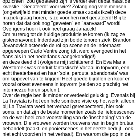
opzichten" zou gedateerd zijn is verder een debat naast de
kwestie. "Gedateerd" voor wie? Zolang nog vele mensen
(ongetwijfeld met minder goede smaak zoals ikzelf) deze
muziek graag horen, is ze voor hen niet gedateerd! Blij te
horen dat dat ook nog "geweten" en "aanvaard" wordt!
Overigens hoor ik ook heel graag Janacek!
Om nu terug tot de huidige produktie te komen (ik zag ze
gisterenavond): Inderdaad zijn beide tenoren ziek. Brandon
Jovanovich acteerde de rol op scene en de inderhaast
opgeroepen Carlo Ventre zong (dit werd evengoed in het
frans als in het nederlands aangekondigd!)
en deze deed dit (volgens mij) schitterend! En Eva Maria
Westbroek was ronduit fantastisch! Vocaal in topvorm, een
echt theaterbeest en haar 'sola, perduta, abandonata' was
om kippevel van te krijgen! Heel goede bijrollen en koor en
vooral orkest eveneens in topvorm (zelden zo prachtig het
intermezzo horen spelen!).
Over de regie ben ik minder onverdeeld gelukkig. Evenals bij
La Traviata is het een hele sombere visie op het werk; alleen,
bij La Traviata werd het verhaal gerespecteerd, hier ook
soms, en dat zijn de beste momenten zoals de liefdesscenes
en de wel heel crue voorstelling van de 'inscheping' van de
vrouwen. Die vrouwen worden trouwens van in begin brutaal
behandelt (naakt- en pooierscenes in het eerste bedrijf - ook
niet echt voorzien in het verhaal). En waarom die pop in de