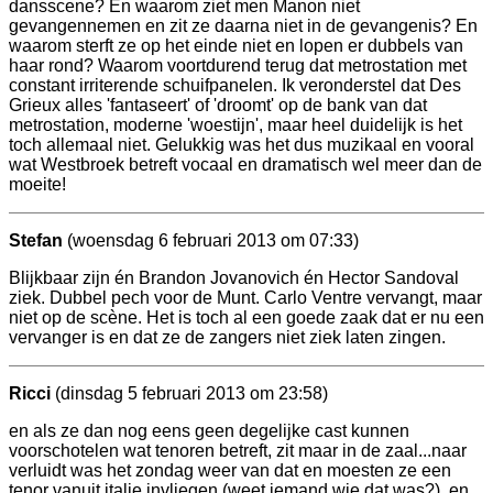
dansscene? En waarom ziet men Manon niet
gevangennemen en zit ze daarna niet in de gevangenis? En
waarom sterft ze op het einde niet en lopen er dubbels van
haar rond? Waarom voortdurend terug dat metrostation met
constant irriterende schuifpanelen. Ik veronderstel dat Des
Grieux alles 'fantaseert' of 'droomt' op de bank van dat
metrostation, moderne 'woestijn', maar heel duidelijk is het
toch allemaal niet. Gelukkig was het dus muzikaal en vooral
wat Westbroek betreft vocaal en dramatisch wel meer dan de
moeite!
Stefan
(woensdag 6 februari 2013 om 07:33)
Blijkbaar zijn én Brandon Jovanovich én Hector Sandoval
ziek. Dubbel pech voor de Munt. Carlo Ventre vervangt, maar
niet op de scène. Het is toch al een goede zaak dat er nu een
vervanger is en dat ze de zangers niet ziek laten zingen.
Ricci
(dinsdag 5 februari 2013 om 23:58)
en als ze dan nog eens geen degelijke cast kunnen
voorschotelen wat tenoren betreft, zit maar in de zaal...naar
verluidt was het zondag weer van dat en moesten ze een
tenor vanuit italie invliegen (weet iemand wie dat was?), en