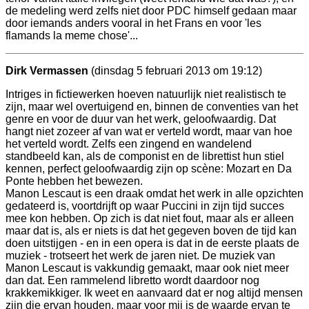
de medeling werd zelfs niet door PDC himself gedaan maar
door iemands anders vooral in het Frans en voor 'les
flamands la meme chose'...
Dirk Vermassen
(dinsdag 5 februari 2013 om 19:12)
Intriges in fictiewerken hoeven natuurlijk niet realistisch te
zijn, maar wel overtuigend en, binnen de conventies van het
genre en voor de duur van het werk, geloofwaardig. Dat
hangt niet zozeer af van wat er verteld wordt, maar van hoe
het verteld wordt. Zelfs een zingend en wandelend
standbeeld kan, als de componist en de librettist hun stiel
kennen, perfect geloofwaardig zijn op scène: Mozart en Da
Ponte hebben het bewezen.
Manon Lescaut is een draak omdat het werk in alle opzichten
gedateerd is, voortdrijft op waar Puccini in zijn tijd succes
mee kon hebben. Op zich is dat niet fout, maar als er alleen
maar dat is, als er niets is dat het gegeven boven de tijd kan
doen uitstijgen - en in een opera is dat in de eerste plaats de
muziek - trotseert het werk de jaren niet. De muziek van
Manon Lescaut is vakkundig gemaakt, maar ook niet meer
dan dat. Een rammelend libretto wordt daardoor nog
krakkemikkiger. Ik weet en aanvaard dat er nog altijd mensen
zijn die ervan houden, maar voor mij is de waarde ervan te