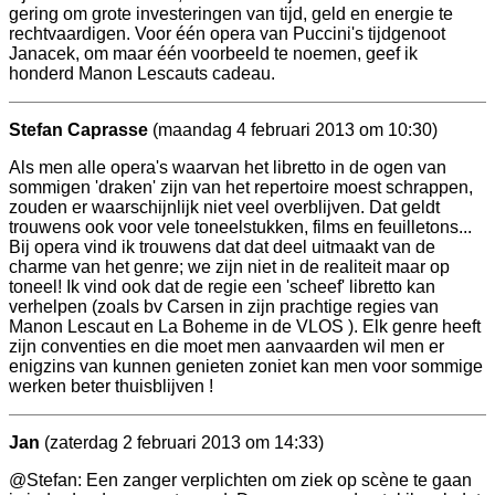
gering om grote investeringen van tijd, geld en energie te
rechtvaardigen. Voor één opera van Puccini's tijdgenoot
Janacek, om maar één voorbeeld te noemen, geef ik
honderd Manon Lescauts cadeau.
Stefan Caprasse
(maandag 4 februari 2013 om 10:30)
Als men alle opera's waarvan het libretto in de ogen van
sommigen 'draken' zijn van het repertoire moest schrappen,
zouden er waarschijnlijk niet veel overblijven. Dat geldt
trouwens ook voor vele toneelstukken, films en feuilletons...
Bij opera vind ik trouwens dat dat deel uitmaakt van de
charme van het genre; we zijn niet in de realiteit maar op
toneel! Ik vind ook dat de regie een 'scheef' libretto kan
verhelpen (zoals bv Carsen in zijn prachtige regies van
Manon Lescaut en La Boheme in de VLOS ). Elk genre heeft
zijn conventies en die moet men aanvaarden wil men er
enigzins van kunnen genieten zoniet kan men voor sommige
werken beter thuisblijven !
Jan
(zaterdag 2 februari 2013 om 14:33)
@Stefan: Een zanger verplichten om ziek op scène te gaan