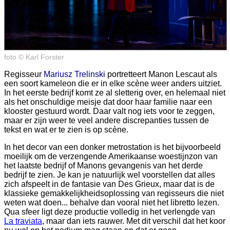
foto © Karl Forster
Regisseur
Mariusz Trelinski
portretteert Manon Lescaut als
een soort kameleon die er in elke scène weer anders uitziet.
In het eerste bedrijf komt ze al sletterig over, en helemaal niet
als het onschuldige meisje dat door haar familie naar een
klooster gestuurd wordt. Daar valt nog iets voor te zeggen,
maar er zijn weer te veel andere discrepanties tussen de
tekst en wat er te zien is op scène.
In het decor van een donker metrostation is het bijvoorbeeld
moeilijk om de verzengende Amerikaanse woestijnzon van
het laatste bedrijf of Manons gevangenis van het derde
bedrijf te zien. Je kan je natuurlijk wel voorstellen dat alles
zich afspeelt in de fantasie van Des Grieux, maar dat is de
klassieke gemakkelijkheidsoplossing van regisseurs die niet
weten wat doen... behalve dan vooral niet het libretto lezen.
Qua sfeer ligt deze productie volledig in het verlengde van
La traviata
, maar dan iets rauwer. Met dit verschil dat het koor