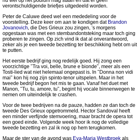
nu wel op het podium mag staan en dat er geen
verontschuldigende briefjes uitgedeeld worden.
Peter de Caluwe deed wel een mededeling voor de
voorstelling. Deze keer om aan te kondigen dat
Brandon
Jovanovich
, die Des Grieux zou zingen, 's morgens
opgestaan was met een stembandontsteking maar toch ging
proberen te zingen. Op zich vind ik dat al onverantwoord,
zeker als je een tweede bezetting ter beschikking hebt om uit
te putten.
Het eerste bedrijf ging nog redelijk goed. Hij zong een
voorzichtige "Tra voi, belle, brune e bionde", meer als een
Tosti-lied wat niet helemaal ongepast is. In "Donna non vidi
mai" kon hij nog zijn spinto-tenor uitspelen. Maar in het
tweede bedrijf begon het mis te gaan. Vanaf het duet met
Manon, "Tu, tu, amore, tu", begint hij vocale binnenwegen te
nemen om uiteindelijk te crashen.
Voor de twee bedrijven na de pauze, hadden ze dan toch de
tweede Des Grieux opgetrommeld. Hector Sandoval heeft
een minder verfijnde stemvoering, maar bracht de opera tot
een goed einde. Volgende week hoor ik nog de volledige
tweede bezetting en zal ik nog op hem terugkomen.
Maar de ster van de avond was
Eva-Maria Westbroek
als