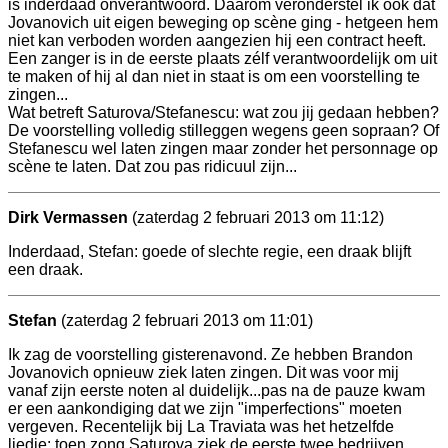
is inderdaad onverantwoord. Daarom veronderstel ik ook dat
Jovanovich uit eigen beweging op scène ging - hetgeen hem
niet kan verboden worden aangezien hij een contract heeft.
Een zanger is in de eerste plaats zélf verantwoordelijk om uit
te maken of hij al dan niet in staat is om een voorstelling te
zingen...
Wat betreft Saturova/Stefanescu: wat zou jij gedaan hebben?
De voorstelling volledig stilleggen wegens geen sopraan? Of
Stefanescu wel laten zingen maar zonder het personnage op
scène te laten. Dat zou pas ridicuul zijn...
Dirk Vermassen
(zaterdag 2 februari 2013 om 11:12)
Inderdaad, Stefan: goede of slechte regie, een draak blijft
een draak.
Stefan
(zaterdag 2 februari 2013 om 11:01)
Ik zag de voorstelling gisterenavond. Ze hebben Brandon
Jovanovich opnieuw ziek laten zingen. Dit was voor mij
vanaf zijn eerste noten al duidelijk...pas na de pauze kwam
er een aankondiging dat we zijn "imperfections" moeten
vergeven. Recentelijk bij La Traviata was het hetzelfde
liedje: toen zong Saturova ziek de eerste twee bedrijven