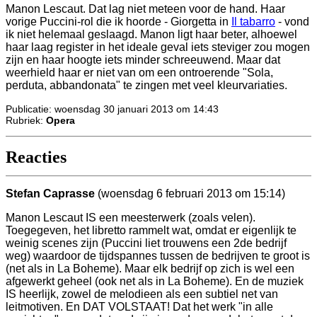
Manon Lescaut. Dat lag niet meteen voor de hand. Haar
vorige Puccini-rol die ik hoorde - Giorgetta in
Il tabarro
- vond
ik niet helemaal geslaagd. Manon ligt haar beter, alhoewel
haar laag register in het ideale geval iets steviger zou mogen
zijn en haar hoogte iets minder schreeuwend. Maar dat
weerhield haar er niet van om een ontroerende "Sola,
perduta, abbandonata" te zingen met veel kleurvariaties.
Publicatie: woensdag 30 januari 2013 om 14:43
Rubriek:
Opera
Reacties
Stefan Caprasse
(woensdag 6 februari 2013 om 15:14)
Manon Lescaut IS een meesterwerk (zoals velen).
Toegegeven, het libretto rammelt wat, omdat er eigenlijk te
weinig scenes zijn (Puccini liet trouwens een 2de bedrijf
weg) waardoor de tijdspannes tussen de bedrijven te groot is
(net als in La Boheme). Maar elk bedrijf op zich is wel een
afgewerkt geheel (ook net als in La Boheme). En de muziek
IS heerlijk, zowel de melodieen als een subtiel net van
leitmotiven. En DAT VOLSTAAT! Dat het werk "in alle