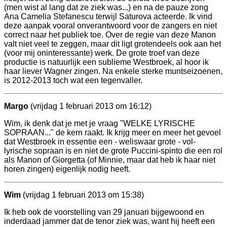
(men wist al lang dat ze ziek was...) en na de pauze zong
Ana Camelia Stefanescu terwijl Saturova acteerde. Ik vind
deze aanpak vooral onverantwoord voor de zangers en niet
correct naar het publiek toe. Over de regie van deze Manon
valt niet veel te zeggen, maar dit ligt grotendeels ook aan het
(voor mij oninteressante) werk. De grote troef van deze
productie is natuurlijk een sublieme Westbroek, al hoor ik
haar liever Wagner zingen. Na enkele sterke muntseizoenen,
is 2012-2013 toch wat een tegenvaller.
Margo
(vrijdag 1 februari 2013 om 16:12)
Wim, ik denk dat je met je vraag "WELKE LYRISCHE
SOPRAAN..." de kern raakt. Ik krijg meer en meer het gevoel
dat Westbroek in essentie een - weliswaar grote - vol-
lyrische sopraan is en niet de grote Puccini-spinto die een rol
als Manon of Giorgetta (of Minnie, maar dat heb ik haar niet
horen zingen) eigenlijk nodig heeft.
Wim
(vrijdag 1 februari 2013 om 15:38)
Ik heb ook de voorstelling van 29 januari bijgewoond en
inderdaad jammer dat de tenor ziek was, want hij heeft een