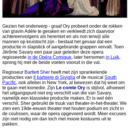
Gezien het onderwerp - graaf Ory probeert onder de rokken
van gravin Adèle te geraken en verkleedt zich daarvoor
achtereenvolgens als heremiet en als non terwijl alle
mannen op kruistocht zijn - bestaat het gevaar dat een
productie in slapstick of aangebrande grappen vervalt. Toen
Jérôme Savary een paar jaar geleden deze opera
regisseerde
in de Opéra Comique
, later hernomen
in Luik
,
sprong hij met de beide voeten vooruit in die val.
Regisseur
Bartlett Sher
heeft met zijn sprankelende
producties van
Il barbiere di Siviglia
of de musical
South
Pacific
, ook allebei in New York, al bewezen dat hij weet om
te gaan met komedie. Zijn
Le comte Ory
is stijlvol, alhoewel
het uitgangspunt niet erg verschilt van die van Savary,
namelijk een klassieke productie maken. Er is wel één
verschil. Sher gebruikt de truuk van theater-in-het-theater. We
zien een 19de-eeuws theater met houten podium en zicht in
de coulissen, waar de opera opgevoerd wordt. Meer excuses
zijn niet nodig om dan toch met mooie kostuums uit te
pakken.