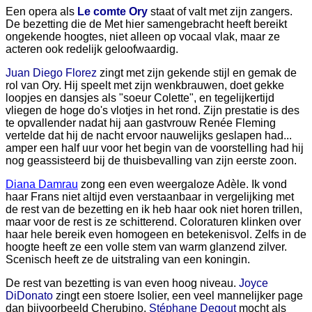
Een opera als
Le comte Ory
staat of valt met zijn zangers.
De bezetting die de Met hier samengebracht heeft bereikt
ongekende hoogtes, niet alleen op vocaal vlak, maar ze
acteren ook redelijk geloofwaardig.
Juan Diego Florez
zingt met zijn gekende stijl en gemak de
rol van Ory. Hij speelt met zijn wenkbrauwen, doet gekke
loopjes en dansjes als "soeur Colette", en tegelijkertijd
vliegen de hoge do's vlotjes in het rond. Zijn prestatie is des
te opvallender nadat hij aan gastvrouw Renée Fleming
vertelde dat hij de nacht ervoor nauwelijks geslapen had...
amper een half uur voor het begin van de voorstelling had hij
nog geassisteerd bij de thuisbevalling van zijn eerste zoon.
Diana Damrau
zong een even weergaloze Adèle. Ik vond
haar Frans niet altijd even verstaanbaar in vergelijking met
de rest van de bezetting en ik heb haar ook niet horen trillen,
maar voor de rest is ze schitterend. Coloraturen klinken over
haar hele bereik even homogeen en betekenisvol. Zelfs in de
hoogte heeft ze een volle stem van warm glanzend zilver.
Scenisch heeft ze de uitstraling van een koningin.
De rest van bezetting is van even hoog niveau.
Joyce
DiDonato
zingt een stoere Isolier, een veel mannelijker page
dan bijvoorbeeld Cherubino.
Stéphane Degout
mocht als