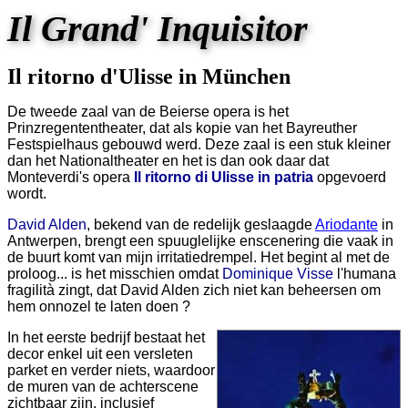
Il Grand' Inquisitor
Il ritorno d'Ulisse in München
De tweede zaal van de Beierse opera is het
Prinzregententheater, dat als kopie van het Bayreuther
Festspielhaus gebouwd werd. Deze zaal is een stuk kleiner
dan het Nationaltheater en het is dan ook daar dat
Monteverdi's opera
Il ritorno di Ulisse in patria
opgevoerd
wordt.
David Alden
, bekend van de redelijk geslaagde
Ariodante
in
Antwerpen, brengt een spuuglelijke enscenering die vaak in
de buurt komt van mijn irritatiedrempel. Het begint al met de
proloog... is het misschien omdat
Dominique Visse
l'humana
fragilità zingt, dat David Alden zich niet kan beheersen om
hem onnozel te laten doen ?
In het eerste bedrijf bestaat het
decor enkel uit een versleten
parket en verder niets, waardoor
de muren van de achterscene
zichtbaar zijn, inclusief