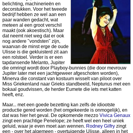
belichting, machinerieën en
decorstukken. Voor het tweede
bedrijf hebben ze wel aan een
paar wanden gedacht, wat
meteen al een groot verschil
maakt (ook akoestisch). Maar
dat neemt niet weg dat er ook
nog andere "vondsten" zijn,
waarvan de minst erge de oude
Ulisse is die gekluisterd zit aan
een rolstoel. Verder is er een
tapdansende Melanto, Jupiter
die omringt wordt door Playboy-bunnies (die door mevrouw
Jupiter later met een jachtgeweer afgeschoten worden),
Minerva die constant van kostuum wisselt van piloot over
Miss Griekenland naar Grieks standbeeld, Neptunus met een
bokaal goudvissen, de herder Eumete die iets met katten
heeft, enz.
Maar... met een goede bezetting kan zelfs de idiootste
productie gered worden (het omgekeerde is onmogelijk), en
dat was hier het geval. De opkomende mezzo
Vivica Genaux
zingt een prachtige Penelope; ze heeft wel een heel uniek
geluid, waar je even moet aan wennen.
Rodney Gilfry
zingt
een - over het algemeen - overtuigende Ulisse, alleen in het