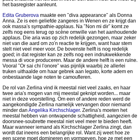
het basregister aanleunt.
Edita Gruberova
maakte een "diva appearance" als Donna
Anna. Ze is een geliefde zangeres in Wenen en ze krijgt dan
ook massa's sympathie-applaus. Na "Non mi dir" komt ze
zelfs nog eens terug op scène omwille van het aanhoudende
applaus. Die aria was op zich redelijk gezongen, maar zeker
niet van die aard om zo'n reactie te krijgen, want haar stem
stelt niet veel meer voor. De bovenste helft is nog redelijk
goed; in dat register kan ze zelfs nog een indrukwekkende
messa di voce produceren. Maar de andere helft is een ruïne.
Vooral "Or sai chi l'onore" was pijnlijk waarbij ze allerlei
truken uithaalde om haar gebrek aan legato, korte adem en
onbestaande lage noten te camoufleren.
De rol van Zerlina vind ik meestal niet veel zaaks, en haar
twee aria's mogen van mij meestal geknipt worden... maar
niet in deze voorstelling. Om een of andere reden werd de
aangekondigde Zerlina namelijk vervangen door niemand
minder dan
Angelika Kirchschlager
. Zerlina's moeten het
meestal hebben van ontwapende schattigheid, aangezien de
doorsnee-soubrette meestal niet veel meer te bieden heeft.
Maar wanneer iemand als Kirchschlager Zerlina zingt, dan
wordt dat ineens een belangrijke rol. Want zij weet hoe ze
een scene moet domineren en vormgeven, hoe ze met een