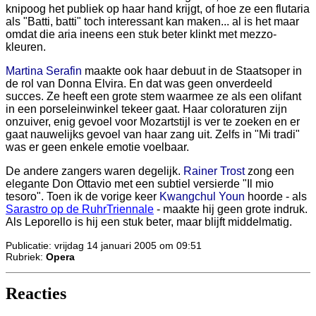
knipoog het publiek op haar hand krijgt, of hoe ze een flutaria
als "Batti, batti" toch interessant kan maken... al is het maar
omdat die aria ineens een stuk beter klinkt met mezzo-
kleuren.
Martina Serafin
maakte ook haar debuut in de Staatsoper in
de rol van Donna Elvira. En dat was geen onverdeeld
succes. Ze heeft een grote stem waarmee ze als een olifant
in een porseleinwinkel tekeer gaat. Haar coloraturen zijn
onzuiver, enig gevoel voor Mozartstijl is ver te zoeken en er
gaat nauwelijks gevoel van haar zang uit. Zelfs in "Mi tradi"
was er geen enkele emotie voelbaar.
De andere zangers waren degelijk.
Rainer Trost
zong een
elegante Don Ottavio met een subtiel versierde "Il mio
tesoro". Toen ik de vorige keer
Kwangchul Youn
hoorde - als
Sarastro op de RuhrTriennale
- maakte hij geen grote indruk.
Als Leporello is hij een stuk beter, maar blijft middelmatig.
Publicatie: vrijdag 14 januari 2005 om 09:51
Rubriek:
Opera
Reacties