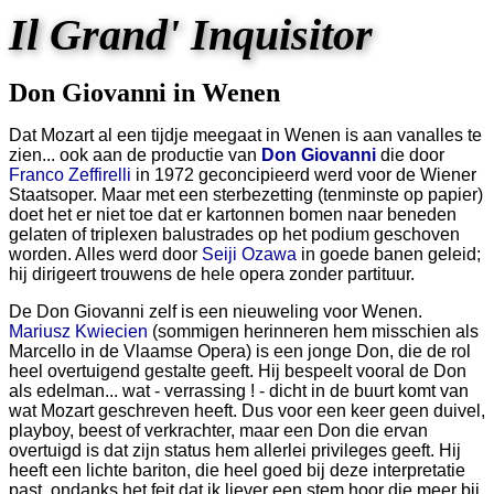
Il Grand' Inquisitor
Don Giovanni in Wenen
Dat Mozart al een tijdje meegaat in Wenen is aan vanalles te
zien... ook aan de productie van
Don Giovanni
die door
Franco Zeffirelli
in 1972 geconcipieerd werd voor de Wiener
Staatsoper. Maar met een sterbezetting (tenminste op papier)
doet het er niet toe dat er kartonnen bomen naar beneden
gelaten of triplexen balustrades op het podium geschoven
worden. Alles werd door
Seiji Ozawa
in goede banen geleid;
hij dirigeert trouwens de hele opera zonder partituur.
De Don Giovanni zelf is een nieuweling voor Wenen.
Mariusz Kwiecien
(sommigen herinneren hem misschien als
Marcello in de Vlaamse Opera) is een jonge Don, die de rol
heel overtuigend gestalte geeft. Hij bespeelt vooral de Don
als edelman... wat - verrassing ! - dicht in de buurt komt van
wat Mozart geschreven heeft. Dus voor een keer geen duivel,
playboy, beest of verkrachter, maar een Don die ervan
overtuigd is dat zijn status hem allerlei privileges geeft. Hij
heeft een lichte bariton, die heel goed bij deze interpretatie
past, ondanks het feit dat ik liever een stem hoor die meer bij