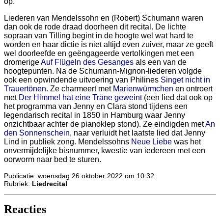
op.
Liederen van Mendelssohn en (Robert) Schumann waren
dan ook de rode draad doorheen dit recital. De lichte
sopraan van Tilling begint in de hoogte wel wat hard te
worden en haar dictie is niet altijd even zuiver, maar ze geeft
wel doorleefde en geëngageerde vertolkingen met een
dromerige
Auf Flügeln des Gesanges
als een van de
hoogtepunten. Na de Schumann-Mignon-liederen volgde
ook een opwindende uitvoering van Philines
Singet nicht in
Trauertönen
. Ze charmeert met
Marienwürmchen
en ontroert
met
Der Himmel hat eine Träne geweint
(een lied dat ook op
het programma van Jenny en Clara stond tijdens een
legendarisch recital in 1850 in Hamburg waar Jenny
onzichtbaar achter de pianoklep stond). Ze eindigden met
An
den Sonnenschein
, naar verluidt het laatste lied dat Jenny
Lind in publiek zong. Mendelssohns
Neue Liebe
was het
onvermijdelijke bisnummer, kwestie van iedereen met een
oorworm naar bed te sturen.
Publicatie: woensdag 26 oktober 2022 om 10:32
Rubriek:
Liedrecital
Reacties