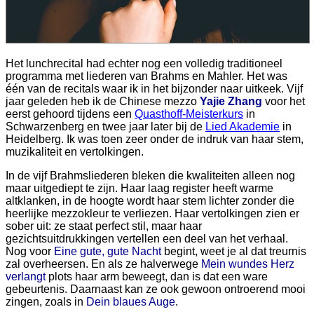
Het lunchrecital had echter nog een volledig traditioneel
programma met liederen van Brahms en Mahler. Het was
één van de recitals waar ik in het bijzonder naar uitkeek. Vijf
jaar geleden heb ik de Chinese mezzo
Yajie Zhang
voor het
eerst gehoord tijdens een
Quasthoff-Meisterkurs
in
Schwarzenberg en twee jaar later bij de
Lied Akademie
in
Heidelberg. Ik was toen zeer onder de indruk van haar stem,
muzikaliteit en vertolkingen.
In de vijf Brahmsliederen bleken die kwaliteiten alleen nog
maar uitgediept te zijn. Haar laag register heeft warme
altklanken, in de hoogte wordt haar stem lichter zonder die
heerlijke mezzokleur te verliezen. Haar vertolkingen zien er
sober uit: ze staat perfect stil, maar haar
gezichtsuitdrukkingen vertellen een deel van het verhaal.
Nog voor
Eine gute, gute Nacht
begint, weet je al dat treurnis
zal overheersen. En als ze halverwege
Mein wundes Herz
verlangt
plots haar arm beweegt, dan is dat een ware
gebeurtenis. Daarnaast kan ze ook gewoon ontroerend mooi
zingen, zoals in
Dein blaues Auge
.