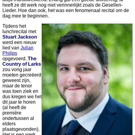
heeft ze dit werk nog niet verinnerlijkt zoals de Gesellen-
Lieder. Hoe dan ook, het was een fenomenaal recital om de
dag mee te beginnen.
Tijdens het
lunchrecital met
Stuart Jackson
werd een nieuw
lied van
Julian
Philips
opgevoerd.
The
Country of Larks
zou vorig jaar
moeten gecreëerd
geweest zijn,
maar de tenor
was toen ziek en
dus kregen we het
dit jaar te horen
(al heeft de
première
ondertussen al
elders
plaatsgevonden).
Het is een werk