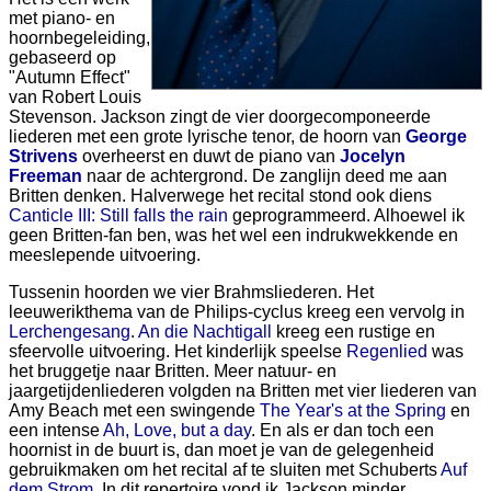
met piano- en
hoornbegeleiding,
gebaseerd op
"Autumn Effect"
van Robert Louis
Stevenson. Jackson zingt de vier doorgecomponeerde
liederen met een grote lyrische tenor, de hoorn van
George
Strivens
overheerst en duwt de piano van
Jocelyn
Freeman
naar de achtergrond. De zanglijn deed me aan
Britten denken. Halverwege het recital stond ook diens
Canticle III: Still falls the rain
geprogrammeerd. Alhoewel ik
geen Britten-fan ben, was het wel een indrukwekkende en
meeslepende uitvoering.
Tussenin hoorden we vier Brahmsliederen. Het
leeuwerikthema van de Philips-cyclus kreeg een vervolg in
Lerchengesang
.
An die Nachtigall
kreeg een rustige en
sfeervolle uitvoering. Het kinderlijk speelse
Regenlied
was
het bruggetje naar Britten. Meer natuur- en
jaargetijdenliederen volgden na Britten met vier liederen van
Amy Beach met een swingende
The Year's at the Spring
en
een intense
Ah, Love, but a day
. En als er dan toch een
hoornist in de buurt is, dan moet je van de gelegenheid
gebruikmaken om het recital af te sluiten met Schuberts
Auf
dem Strom
. In dit repertoire vond ik Jackson minder