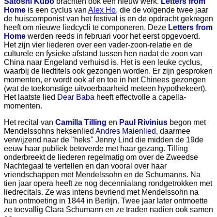
Satoshi Kubo
brachten ook een nieuw werk.
Letters from
Home
is een cyclus van
Alex Ho
, die de volgende twee jaar
de huiscomponist van het festival is en de opdracht gekregen
heeft om nieuwe liedcycli te componeren. Deze
Letters from
Home
werden reeds in februari voor het eerst opgevoerd.
Het zijn vier liederen over een vader-zoon-relatie en de
culturele en fysieke afstand tussen hen nadat de zoon van
China naar Engeland verhuisd is. Het is een leuke cyclus,
waarbij de liedtitels ook gezongen worden. Er zijn gesproken
momenten, er wordt ook af en toe in het Chinees gezongen
(wat de toekomstige uitvoerbaarheid meteen hypothekeert).
Het laatste lied
Dear Baba
heeft effectvolle a capella-
momenten.
Het recital van
Camilla Tilling
en
Paul Rivinius
begon met
Mendelssohns heksenlied
Andres Maienlied
, daarmee
verwijzend naar de "heks" Jenny Lind die midden de 19de
eeuw haar publiek betoverde met haar gezang. Tilling
onderbreekt de liederen regelmatig om over de Zweedse
Nachtegaal te vertellen en dan vooral over haar
vriendschappen met Mendelssohn en de Schumanns. Na
tien jaar opera heeft ze nog decennialang rondgetrokken met
liedrecitals. Ze was intens bevriend met Mendelssohn na
hun ontmoeting in 1844 in Berlijn. Twee jaar later ontmoette
ze toevallig Clara Schumann en ze traden nadien ook samen