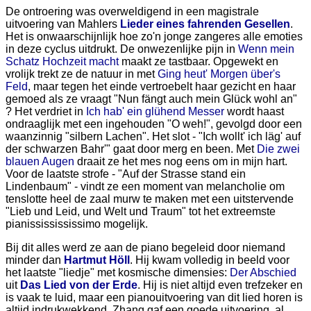
De ontroering was overweldigend in een magistrale
uitvoering van Mahlers
Lieder eines fahrenden Gesellen
.
Het is onwaarschijnlijk hoe zo'n jonge zangeres alle emoties
in deze cyclus uitdrukt. De onwezenlijke pijn in
Wenn mein
Schatz Hochzeit macht
maakt ze tastbaar. Opgewekt en
vrolijk trekt ze de natuur in met
Ging heut' Morgen über's
Feld
, maar tegen het einde vertroebelt haar gezicht en haar
gemoed als ze vraagt "Nun fängt auch mein Glück wohl an"
? Het verdriet in
Ich hab' ein glühend Messer
wordt haast
ondraaglijk met een ingehouden "O weh!", gevolgd door een
waanzinnig "silbern Lachen". Het slot - "Ich wollt' ich läg' auf
der schwarzen Bahr'" gaat door merg en been. Met
Die zwei
blauen Augen
draait ze het mes nog eens om in mijn hart.
Voor de laatste strofe - "Auf der Strasse stand ein
Lindenbaum" - vindt ze een moment van melancholie om
tenslotte heel de zaal murw te maken met een uitstervende
"Lieb und Leid, und Welt und Traum" tot het extreemste
pianississississimo mogelijk.
Bij dit alles werd ze aan de piano begeleid door niemand
minder dan
Hartmut Höll
. Hij kwam volledig in beeld voor
het laatste "liedje" met kosmische dimensies:
Der Abschied
uit
Das Lied von der Erde
. Hij is niet altijd even trefzeker en
is vaak te luid, maar een pianouitvoering van dit lied horen is
altijd indrukwekkend. Zhang gaf een goede uitvoering, al