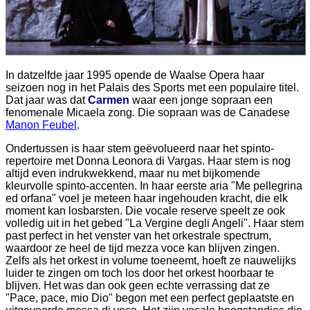
In datzelfde jaar 1995 opende de Waalse Opera haar
seizoen nog in het Palais des Sports met een populaire titel.
Dat jaar was dat
Carmen
waar een jonge sopraan een
fenomenale Micaela zong. Die sopraan was de Canadese
Manon Feubel
.
Ondertussen is haar stem geëvolueerd naar het spinto-
repertoire met Donna Leonora di Vargas. Haar stem is nog
altijd even indrukwekkend, maar nu met bijkomende
kleurvolle spinto-accenten. In haar eerste aria "Me pellegrina
ed orfana" voel je meteen haar ingehouden kracht, die elk
moment kan losbarsten. Die vocale reserve speelt ze ook
volledig uit in het gebed "La Vergine degli Angeli". Haar stem
past perfect in het venster van het orkestrale spectrum,
waardoor ze heel de tijd mezza voce kan blijven zingen.
Zelfs als het orkest in volume toeneemt, hoeft ze nauwelijks
luider te zingen om toch los door het orkest hoorbaar te
blijven. Het was dan ook geen echte verrassing dat ze
"Pace, pace, mio Dio" begon met een perfect geplaatste en