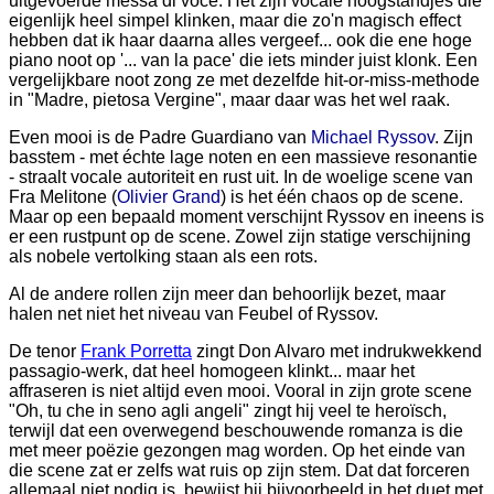
uitgevoerde messa di voce. Het zijn vocale hoogstandjes die
eigenlijk heel simpel klinken, maar die zo'n magisch effect
hebben dat ik haar daarna alles vergeef... ook die ene hoge
piano noot op '... van la pace' die iets minder juist klonk. Een
vergelijkbare noot zong ze met dezelfde hit-or-miss-methode
in "Madre, pietosa Vergine", maar daar was het wel raak.
Even mooi is de Padre Guardiano van
Michael Ryssov
. Zijn
basstem - met échte lage noten en een massieve resonantie
- straalt vocale autoriteit en rust uit. In de woelige scene van
Fra Melitone (
Olivier Grand
) is het één chaos op de scene.
Maar op een bepaald moment verschijnt Ryssov en ineens is
er een rustpunt op de scene. Zowel zijn statige verschijning
als nobele vertolking staan als een rots.
Al de andere rollen zijn meer dan behoorlijk bezet, maar
halen net niet het niveau van Feubel of Ryssov.
De tenor
Frank Porretta
zingt Don Alvaro met indrukwekkend
passagio-werk, dat heel homogeen klinkt... maar het
affraseren is niet altijd even mooi. Vooral in zijn grote scene
"Oh, tu che in seno agli angeli" zingt hij veel te heroïsch,
terwijl dat een overwegend beschouwende romanza is die
met meer poëzie gezongen mag worden. Op het einde van
die scene zat er zelfs wat ruis op zijn stem. Dat dat forceren
allemaal niet nodig is, bewijst hij bijvoorbeeld in het duet met