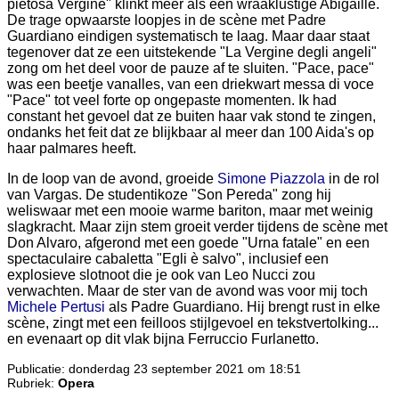
pietosa Vergine" klinkt meer als een wraaklustige Abigaille.
De trage opwaarste loopjes in de scène met Padre
Guardiano eindigen systematisch te laag. Maar daar staat
tegenover dat ze een uitstekende "La Vergine degli angeli"
zong om het deel voor de pauze af te sluiten. "Pace, pace"
was een beetje vanalles, van een driekwart messa di voce
"Pace" tot veel forte op ongepaste momenten. Ik had
constant het gevoel dat ze buiten haar vak stond te zingen,
ondanks het feit dat ze blijkbaar al meer dan 100 Aida's op
haar palmares heeft.
In de loop van de avond, groeide
Simone Piazzola
in de rol
van Vargas. De studentikoze "Son Pereda" zong hij
weliswaar met een mooie warme bariton, maar met weinig
slagkracht. Maar zijn stem groeit verder tijdens de scène met
Don Alvaro, afgerond met een goede "Urna fatale" en een
spectaculaire cabaletta "Egli è salvo", inclusief een
explosieve slotnoot die je ook van Leo Nucci zou
verwachten. Maar de ster van de avond was voor mij toch
Michele Pertusi
als Padre Guardiano. Hij brengt rust in elke
scène, zingt met een feilloos stijlgevoel en tekstvertolking...
en evenaart op dit vlak bijna Ferruccio Furlanetto.
Publicatie: donderdag 23 september 2021 om 18:51
Rubriek:
Opera