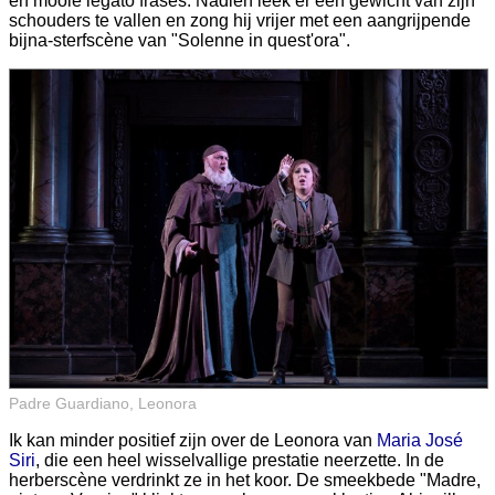
en mooie legato frases. Nadien leek er een gewicht van zijn
schouders te vallen en zong hij vrijer met een aangrijpende
bijna-sterfscène van "Solenne in quest'ora".
Padre Guardiano, Leonora
Ik kan minder positief zijn over de Leonora van
Maria José
Siri
, die een heel wisselvallige prestatie neerzette. In de
herberscène verdrinkt ze in het koor. De smeekbede "Madre,