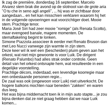
Ik zag de première, donderdag 16 september. Marcelo
Alvarez stem brak die avond op de slotnoot van de grote aria
"O tu che in seno agli angeli", ... hij was er zichtbaar door
aangedaan... en het kan misschien verklaren waarom hij het
in de volgende opvoeringen wat voorzichtiger doet. Mooie
stem. Prachtige tenor.
Maria José Siri had zeer mooie "romige" (als Renata Scotto),
maar evengoed banale, magere momenten. De
stemaftakeling begint te lonken.
Simone Piazzola associeer ik eerder met Renato Bruson dan
met Leo Nucci vanwege zijn warmte in zijn stem.
Deze keer wil ik wel een (bescheiden) pluim geven aan het
orkest, wat niet mijn gewoonte is voor Luik. De dirigent
(Renato Palumbo) had alles strak onder controle. Geen
detail van het orkest ontsnapte hem, wat resulteerde in een
degelijke voorstelling.
Prachtige décors, inderdaad, een levendige koorregie maar
een onbestaande personen regie...
De zaal was ook (ongewoon voor Luik) niet uitverkocht. De
hogere balkons mochten naar beneden "zakken" en waren
dus leeg.
Het was bijna middernacht toen ik in mijn auto stapte... je zou
bijna denken dat ze niet graag hebben dat we naar Luik
komen...