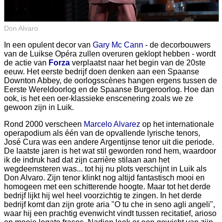
Don Alvaro
In een opulent decor van
Gary Mc Cann
- de decorbouwers
van de Luikse Opéra zullen overuren geklopt hebben - wordt
de actie van
Forza
verplaatst naar het begin van de 20ste
eeuw. Het eerste bedrijf doen denken aan een Spaanse
Downton Abbey, de oorlogsscènes hangen ergens tussen de
Eerste Wereldoorlog en de Spaanse Burgeroorlog. Hoe dan
ook, is het een oer-klassieke enscenering zoals we ze
gewoon zijn in Luik.
Rond 2000 verscheen
Marcelo Alvarez
op het internationale
operapodium als één van de opvallende lyrische tenors,
José Cura was een andere Argentijnse tenor uit die periode.
De laatste jaren is het wat stil geworden rond hem, waardoor
ik de indruk had dat zijn carrière stilaan aan het
wegdeemsteren was... tot hij nu plots verschijnt in Luik als
Don Alvaro. Zijn tenor klinkt nog altijd fantastisch mooi en
homogeen met een schitterende hoogte. Maar tot het derde
bedrijf lijkt hij wel heel voorzichtig te zingen. In het derde
bedrijf komt dan zijn grote aria "O tu che in seno agli angeli",
waar hij een prachtig evenwicht vindt tussen recitatief, arioso