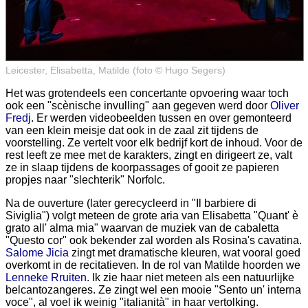
Leicester, Elisabetta, Matilde (foto © Hugo Segers)
Het was grotendeels een concertante opvoering waar toch
ook een "scènische invulling" aan gegeven werd door
Oliver
Fredj
. Er werden videobeelden tussen en over gemonteerd
van een klein meisje dat ook in de zaal zit tijdens de
voorstelling. Ze vertelt voor elk bedrijf kort de inhoud. Voor de
rest leeft ze mee met de karakters, zingt en dirigeert ze, valt
ze in slaap tijdens de koorpassages of gooit ze papieren
propjes naar "slechterik" Norfolc.
Na de ouverture (later gerecycleerd in "Il barbiere di
Siviglia") volgt meteen de grote aria van Elisabetta "Quant' è
grato all' alma mia" waarvan de muziek van de cabaletta
"Questo cor" ook bekender zal worden als Rosina's cavatina.
Salome Jicia
zingt met dramatische kleuren, wat vooral goed
overkomt in de recitatieven. In de rol van Matilde hoorden we
Lenneke Rruiten
. Ik zie haar niet meteen als een natuurlijke
belcantozangeres. Ze zingt wel een mooie "Sento un' interna
voce", al voel ik weinig "italianità" in haar vertolking.