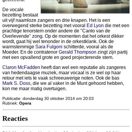
De vocale
bezetting bestaat
uit vijf naamloze zangers en drie knapen. Het is een
overwegend sterke bezetting met vooral
Ed Lyon
die met een
prachtige tenorstem onder andere de "Canto van de
Overlevende" zong. Op de momenten dat het orkest dikker
wordt, gaat hij wel tenonder in de orkestklank. Ook de
warmstemmige
Sara Fulgoni
schitterde, vooral als de
Moeder. En de contratenor
Gerald Thompson
zingt zijn partij
met een opvallend grote en goed projecterende stem.
Claron McFadden
heeft dan wel een reputatie als zangeres
van hedendaagse muziek, maar vocaal is ze wel op haar
retour met iets te vaak schreeuwerige noten. Ook de bas
Mark S. Doss
, die we al vaker in de Munt gehoord hebben,
kon me maar matig overtuigen.
Publicatie: donderdag 30 oktober 2014 om 20:03
Rubriek:
Opera
Reacties