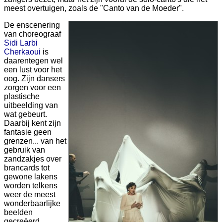
meest overtuigen, zoals de "Canto van de Moeder".
De enscenering
van choreograaf
Sidi Larbi
Cherkaoui
is
daarentegen wel
een lust voor het
oog. Zijn dansers
zorgen voor een
plastische
uitbeelding van
wat gebeurt.
Daarbij kent zijn
fantasie geen
grenzen... van het
gebruik van
zandzakjes over
brancards tot
gewone lakens
worden telkens
weer de meest
wonderbaarlijke
beelden
gecreëerd.