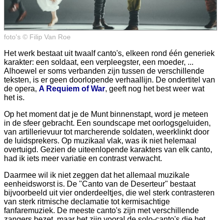
foto's © Filip Van Roe
Het werk bestaat uit twaalf canto's, elkeen rond één generiek
karakter: een soldaat, een verpleegster, een moeder, ...
Alhoewel er soms verbanden zijn tussen de verschillende
teksten, is er geen doorlopende verhaallijn. De ondertitel van
de opera,
A Requiem of War
, geeft nog het best weer wat
het is.
Op het moment dat je de Munt binnenstapt, word je meteen
in de sfeer gebracht. Een soundscape met oorlogsgeluiden,
van artillerievuur tot marcherende soldaten, weerklinkt door
de luidsprekers. Op muzikaal vlak, was ik niet helemaal
overtuigd. Gezien de uiteenlopende karakters van elk canto,
had ik iets meer variatie en contrast verwacht.
Daarmee wil ik niet zeggen dat het allemaal muzikale
eenheidsworst is. De "Canto van de Deserteur" bestaat
bijvoorbeeld uit vier onderdeeltjes, die wel sterk contrasteren
van sterk ritmische declamatie tot kermisachtige
fanfaremuziek. De meeste canto's zijn met verschillende
zangers bezet, maar het zijn vooral de solo-canto's die het