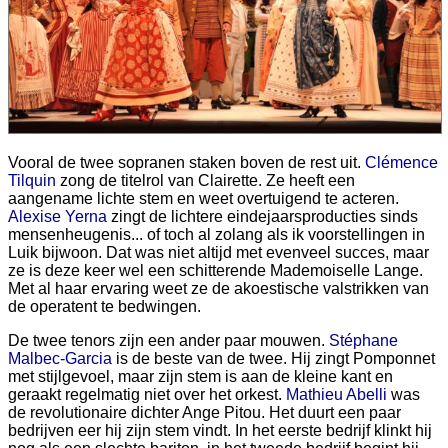
Vooral de twee sopranen staken boven de rest uit.
Clémence
Tilquin
zong de titelrol van Clairette. Ze heeft een
aangename lichte stem en weet overtuigend te acteren.
Alexise Yerna
zingt de lichtere eindejaarsproducties sinds
mensenheugenis... of toch al zolang als ik voorstellingen in
Luik bijwoon. Dat was niet altijd met evenveel succes, maar
ze is deze keer wel een schitterende Mademoiselle Lange.
Met al haar ervaring weet ze de akoestische valstrikken van
de operatent te bedwingen.
De twee tenors zijn een ander paar mouwen.
Stéphane
Malbec-Garcia
is de beste van de twee. Hij zingt Pomponnet
met stijlgevoel, maar zijn stem is aan de kleine kant en
geraakt regelmatig niet over het orkest.
Mathieu Abelli
was
de revolutionaire dichter Ange Pitou. Het duurt een paar
bedrijven eer hij zijn stem vindt. In het eerste bedrijf klinkt hij