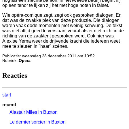
nog als een slechte bariton, in het tweede bedrijf begint hij
op een tenor te lijken zij het met hoge noten in falset.
Wie opéra-comique zegt, zegt ook gesproken dialogen. En
dat was de zwakke plek van deze productie. Die dialogen
waren vaak dode momenten met weinig schwung. De tekst
was niet altijd goed te verstaan, vooral als er niet recht in de
richting van de zaal/tent gesproken werd. Ook hier was
Alexise Yerna weer de drijvende kracht die iedereen weet
mee te sleuren in "haar" scènes.
Publicatie: woensdag 28 december 2011 om 10:52
Rubriek:
Opera
Reacties
start
recent
Alastair Miles in Buxton
Le dernier sorcier in Buxton