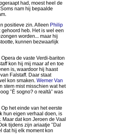
 opgeraapt had, moest heel de
. Soms nam hij bepaalde
am.
in positieve zin. Alleen
Philip
t gehoord heb. Het is wel een
gezongen worden... maar hij
tootte, kunnen bezwaarlijk
 Opera de vaste Verdi-bariton
aff kon hij mij maar af en toe
enen is, waardoor hij haast
 van Falstaff. Daar staat
k wel kon smaken.
Werner Van
n stem mist misschien wat het
loog "È sogno? o realtà" was
t. Op het einde van het eerste
lk hun eigen verhaal doen, is
r. Maar dat kon Jeroen de Vaal
k tijdens zijn ariaatje "Dal
el dat hij elk moment kon