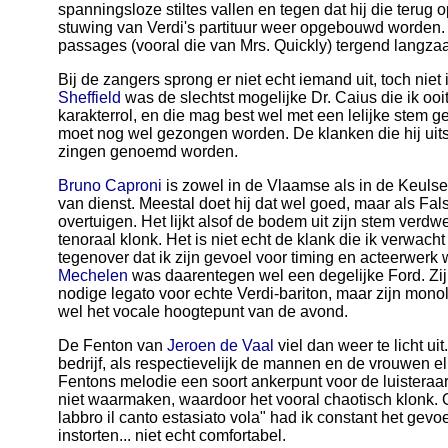
spanningsloze stiltes vallen en tegen dat hij die terug
stuwing van Verdi's partituur weer opgebouwd worden
passages (vooral die van Mrs. Quickly) tergend langza
Bij de zangers sprong er niet echt iemand uit, toch niet 
Sheffield
was de slechtst mogelijke Dr. Caius die ik ooi
karakterrol, en die mag best wel met een lelijke stem 
moet nog wel gezongen worden. De klanken die hij uits
zingen genoemd worden.
Bruno Caproni
is zowel in de Vlaamse als in de Keulse
van dienst. Meestal doet hij dat wel goed, maar als Falst
overtuigen. Het lijkt alsof de bodem uit zijn stem verdw
tenoraal klonk. Het is niet echt de klank die ik verwacht
tegenover dat ik zijn gevoel voor timing en acteerwer
Mechelen
was daarentegen wel een degelijke Ford. Zij
nodige legato voor echte Verdi-bariton, maar zijn mono
wel het vocale hoogtepunt van de avond.
De Fenton van
Jeroen de Vaal
viel dan weer te licht ui
bedrijf, als respectievelijk de mannen en de vrouwen e
Fentons melodie een soort ankerpunt voor de luisteraa
niet waarmaken, waardoor het vooral chaotisch klonk. Oo
labbro il canto estasiato vola" had ik constant het gevo
instorten... niet echt comfortabel.