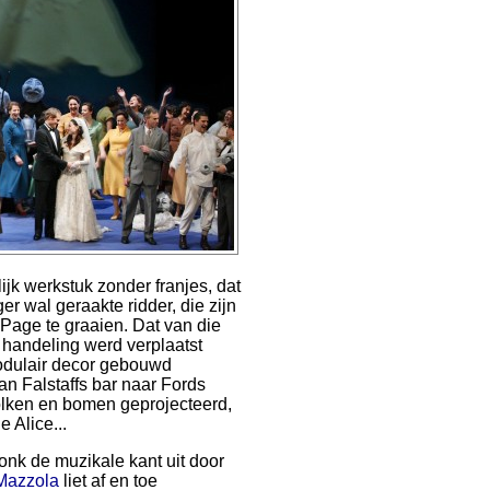
ijk werkstuk zonder franjes, dat
er wal geraakte ridder, die zijn
Page te graaien. Dat van die
 handeling werd verplaatst
odulair decor gebouwd
n Falstaffs bar naar Fords
olken en bomen geprojecteerd,
 Alice...
nk de muzikale kant uit door
Mazzola
liet af en toe