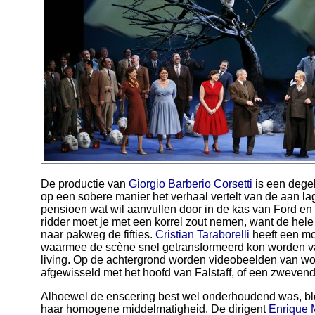
De productie van
Giorgio Barberio Corsetti
is een degel
op een sobere manier het verhaal vertelt van de aan lag
pensioen wat wil aanvullen door in de kas van Ford en 
ridder moet je met een korrel zout nemen, want de hele
naar pakweg de fifties.
Cristian Taraborelli
heeft een m
waarmee de scène snel getransformeerd kon worden va
living. Op de achtergrond worden videobeelden van w
afgewisseld met het hoofd van Falstaff, of een zwevende
Alhoewel de enscering best wel onderhoudend was, blo
haar homogene middelmatigheid. De dirigent
Enrique 