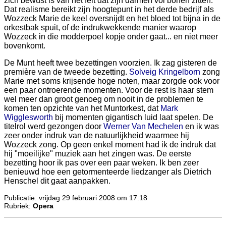
zich bewust is van het feit dat zijn darmen vol bonen zitten.
Dat realisme bereikt zijn hoogtepunt in het derde bedrijf als
Wozzeck Marie de keel oversnijdt en het bloed tot bijna in de
orkestbak spuit, of de indrukwekkende manier waarop
Wozzeck in die modderpoel kopje onder gaat... en niet meer
bovenkomt.
De Munt heeft twee bezettingen voorzien. Ik zag gisteren de
première van de tweede bezetting.
Solveig Kringelborn
zong
Marie met soms krijsende hoge noten, maar zorgde ook voor
een paar ontroerende momenten. Voor de rest is haar stem
wel meer dan groot genoeg om nooit in de problemen te
komen ten opzichte van het Muntorkest, dat
Mark
Wigglesworth
bij momenten gigantisch luid laat spelen. De
titelrol werd gezongen door
Werner Van Mechelen
en ik was
zeer onder indruk van de natuurlijkheid waarmee hij
Wozzeck zong. Op geen enkel moment had ik de indruk dat
hij "moeilijke" muziek aan het zingen was. De eerste
bezetting hoor ik pas over een paar weken. Ik ben zeer
benieuwd hoe een getormenteerde liedzanger als Dietrich
Henschel dit gaat aanpakken.
Publicatie: vrijdag 29 februari 2008 om 17:18
Rubriek:
Opera