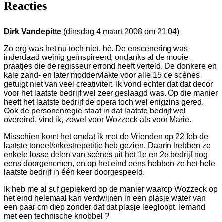
Reacties
Dirk Vandepitte
(dinsdag 4 maart 2008 om 21:04)
Zo erg was het nu toch niet, hé. De enscenering was
inderdaad weinig geïnspireerd, ondanks al de mooie
praatjes die de regisseur errond heeft verteld. De donkere en
kale zand- en later moddervlakte voor alle 15 de scènes
getuigt niet van veel creativiteit. Ik vond echter dat dat decor
voor het laatste bedrijf wel zeer geslaagd was. Op die manier
heeft het laatste bedrijf de opera toch wel enigzins gered.
Ook de personenregie staat in dat laatste bedrijf wel
overeind, vind ik, zowel voor Wozzeck als voor Marie.
Misschien komt het omdat ik met de Vrienden op 22 feb de
laatste toneel/orkestrepetitie heb gezien. Daarin hebben ze
enkele losse delen van scènes uit het 1e en 2e bedrijf nog
eens doorgenomen, en op het eind eens hebben ze het hele
laatste bedrijf in één keer doorgespeeld.
Ik heb me al suf gepiekerd op de manier waarop Wozzeck op
het eind helemaal kan verdwijnen in een plasje water van
een paar cm diep zonder dat dat plasje leegloopt. Iemand
met een technische knobbel ?