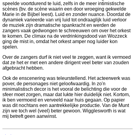
speelde voortdurend te luid, zelfs in de meer intimistische
scènes (bv. de scène waarin een door wroeging gekwelde
Marie in de Bijbel leest). Luid en zonder nuance. Doordat de
dynamiek varieerde van vrij luid tot ondraaglijk luid verloor
de muziek zijn dramatische spankracht en werden de
zangers vaak gedwongen te schreeuwen om over het orkest
te komen. De climax na de verdrinkingsdood van Wozzeck
ging de mist in, omdat het orkest amper nog luider kon
spelen.
Over de zangers durf ik niet veel te zeggen, want ik vermoed
dat ze het er met een andere dirigent veel beter van zouden
afgebracht hebben.
Ook de enscenering was teleurstellend. Het acteerwerk was
pover, de personages niet geloofwaardig. In zo'n
minimalistisch decor is het vooral de belichting die voor de
sfeer moet zorgen, maar dat lukte hier duidelijk niet. Kortom,
ik ben vermoeid en verveeld naar huis gegaan. Op papier
was dit nochtans een aantrekkelijke productie. Van de Munt
zijn we toch wel (veel) beter gewoon. Wigglesworth is wat
mij betreft geen aanwinst.