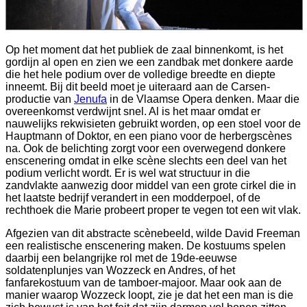
Op het moment dat het publiek de zaal binnenkomt, is het
gordijn al open en zien we een zandbak met donkere aarde
die het hele podium over de volledige breedte en diepte
inneemt. Bij dit beeld moet je uiteraard aan de Carsen-
productie van
Jenufa
in de Vlaamse Opera denken. Maar die
overeenkomst verdwijnt snel. Al is het maar omdat er
nauwelijks rekwisieten gebruikt worden, op een stoel voor de
Hauptmann of Doktor, en een piano voor de herbergscènes
na. Ook de belichting zorgt voor een overwegend donkere
enscenering omdat in elke scène slechts een deel van het
podium verlicht wordt. Er is wel wat structuur in die
zandvlakte aanwezig door middel van een grote cirkel die in
het laatste bedrijf verandert in een modderpoel, of de
rechthoek die Marie probeert proper te vegen tot een wit vlak.
Afgezien van dit abstracte scènebeeld, wilde David Freeman
een realistische enscenering maken. De kostuums spelen
daarbij een belangrijke rol met de 19de-eeuwse
soldatenplunjes van Wozzeck en Andres, of het
fanfarekostuum van de tamboer-majoor. Maar ook aan de
manier waarop Wozzeck loopt, zie je dat het een man is die