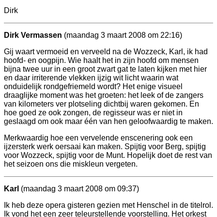
Dirk
Dirk Vermassen
(maandag 3 maart 2008 om 22:16)
Gij waart vermoeid en verveeld na de Wozzeck, Karl, ik had
hoofd- en oogpijn. Wie haalt het in zijn hoofd om mensen
bijna twee uur in een groot zwart gat te laten kijken met hier
en daar irriterende vlekken ijzig wit licht waarin wat
onduidelijk rondgefriemeld wordt? Het enige visueel
draaglijke moment was het groeten: het leek of de zangers
van kilometers ver plotseling dichtbij waren gekomen. En
hoe goed ze ook zongen, de regisseur was er niet in
geslaagd om ook maar één van hen geloofwaardig te maken.
Merkwaardig hoe een vervelende enscenering ook een
ijzersterk werk oersaai kan maken. Spijtig voor Berg, spijtig
voor Wozzeck, spijtig voor de Munt. Hopelijk doet de rest van
het seizoen ons die miskleun vergeten.
Karl
(maandag 3 maart 2008 om 09:37)
Ik heb deze opera gisteren gezien met Henschel in de titelrol.
Ik vond het een zeer teleurstellende voorstelling. Het orkest