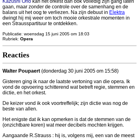
Kazushi Ono
kan het orkest dan ook volledig zijn gang laten
gaan, maar zonder de controle over de samenhang en de
balans uit het oog te verliezen. Na zijn debuut in
Elektra
dwingt hij mij weer om toch mooie orkestrale momenten in
een Strausspartituur te ontdekken.
Publicatie: woensdag 15 juni 2005 om 18:03
Rubriek:
Opera
Reacties
Walter Poupaert
(donderdag 30 juni 2005 om 15:58)
Gisteren ging ik naar de laatste vertoning van die opera. Ik
vond de opvoering schitterend wat betreft regie, stemmen en
dictie, en het orkest.
De keizer vond ik ook voortreffelijk; zijn dictie was nog de
beste van allen.
Het enigste dat ik kan opmerken is dat de stemmen van de
(onzichtbare koren) wat meer decibels mochten krijgen.
Aangaande R.Strauss : hij is, volgens mij, een van de meest