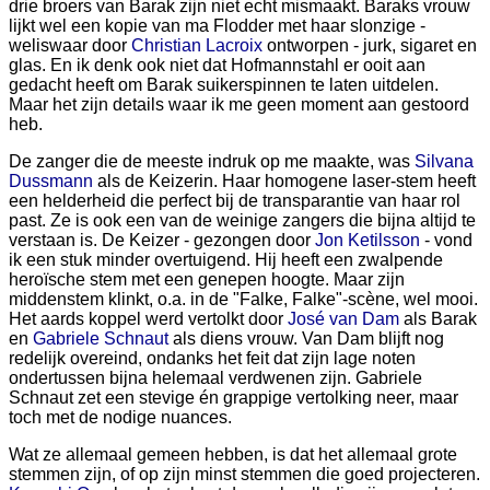
drie broers van Barak zijn niet echt mismaakt. Baraks vrouw
lijkt wel een kopie van ma Flodder met haar slonzige -
weliswaar door
Christian Lacroix
ontworpen - jurk, sigaret en
glas. En ik denk ook niet dat Hofmannstahl er ooit aan
gedacht heeft om Barak suikerspinnen te laten uitdelen.
Maar het zijn details waar ik me geen moment aan gestoord
heb.
De zanger die de meeste indruk op me maakte, was
Silvana
Dussmann
als de Keizerin. Haar homogene laser-stem heeft
een helderheid die perfect bij de transparantie van haar rol
past. Ze is ook een van de weinige zangers die bijna altijd te
verstaan is. De Keizer - gezongen door
Jon Ketilsson
- vond
ik een stuk minder overtuigend. Hij heeft een zwalpende
heroïsche stem met een genepen hoogte. Maar zijn
middenstem klinkt, o.a. in de "Falke, Falke"-scène, wel mooi.
Het aards koppel werd vertolkt door
José van Dam
als Barak
en
Gabriele Schnaut
als diens vrouw. Van Dam blijft nog
redelijk overeind, ondanks het feit dat zijn lage noten
ondertussen bijna helemaal verdwenen zijn. Gabriele
Schnaut zet een stevige én grappige vertolking neer, maar
toch met de nodige nuances.
Wat ze allemaal gemeen hebben, is dat het allemaal grote
stemmen zijn, of op zijn minst stemmen die goed projecteren.