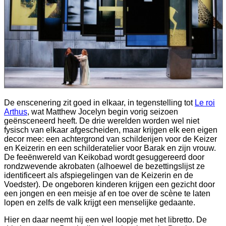
De enscenering zit goed in elkaar, in tegenstelling tot
Le roi
Arthus
, wat Matthew Jocelyn begin vorig seizoen
geënsceneerd heeft. De drie werelden worden wel niet
fysisch van elkaar afgescheiden, maar krijgen elk een eigen
decor mee: een achtergrond van schilderijen voor de Keizer
en Keizerin en een schilderatelier voor Barak en zijn vrouw.
De feeënwereld van Keikobad wordt gesuggereerd door
rondzwevende akrobaten (alhoewel de bezettingslijst ze
identificeert als afspiegelingen van de Keizerin en de
Voedster). De ongeboren kinderen krijgen een gezicht door
een jongen en een meisje af en toe over de scène te laten
lopen en zelfs de valk krijgt een menselijke gedaante.
Hier en daar neemt hij een wel loopje met het libretto. De