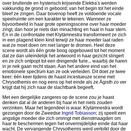
over brullende en hysterisch krijsende Elektra's werden
vakkundig de grond in geboord; van het begin tot het einde
bleef ze zingen. Daar bovenop heeft ze voldoende vocale
speelruimte om een karakter te tekenen. Wanneer ze
bijvoorbeeld in haar grote openingsscene over haar moeder
zingt, dan hoor je niets dan minachting en haat in haar stem.
En in de confrontatie met Klytämnestra transformeert ze zich
in een plagend klein kind terwijl ze haar moeder laat raden
wat ze moet doen om niet langer te dromen. Heel deze
scene wordt als één grote boog opgebouwd tot het moment
dat ze dan uiteindelijk het antwoord in haar gezicht slingert
en ze zich ontpopt tot een dreigende furie... waarbij de haren
in je nek gaan recht staan. Aan het andere eind van het
emotionele spectrum kan ze ook verleiden. Dit doet ze twee
keer: één keer tijdens de haast incestueuze scene met
Chrysothemis en nog eens op het einde als ze Ägisth zo ver
krijgt dat hij zich naar de slachtbank begeeft.
Met een dergelijke zangeres op de scene zou je haast
denken dat al de anderen bij haar in het niets zouden
verzinken. Maar het tegendeel is waar. Klytämnestra wordt
gezongen door de Zweedse
Ingrid Tobiasson
; zij speelt een
angstige moeder die zich omringt met dienstmaagden om
haar te beschermen tegen het onvermijdelijke einde dat haar
wacht. De vervangende Chrysothemis werd vertolkt door de