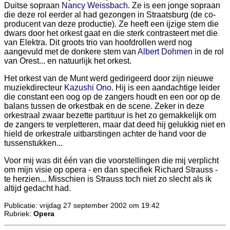
Duitse sopraan
Nancy Weissbach
. Ze is een jonge sopraan
die deze rol eerder al had gezongen in Straatsburg (de co-
producent van deze productie). Ze heeft een ijzige stem die
dwars door het orkest gaat en die sterk contrasteert met die
van Elektra. Dit groots trio van hoofdrollen werd nog
aangevuld met de donkere stem van
Albert Dohmen
in de rol
van Orest... en natuurlijk het orkest.
Het orkest van de Munt werd gedirigeerd door zijn nieuwe
muziekdirecteur
Kazushi Ono
. Hij is een aandachtige leider
die constant een oog op de zangers houdt en een oor op de
balans tussen de orkestbak en de scene. Zeker in deze
orkestraal zwaar bezette partituur is het zo gemakkelijk om
de zangers te verpletteren, maar dat deed hij gelukkig niet en
hield de orkestrale uitbarstingen achter de hand voor de
tussenstukken...
Voor mij was dit één van die voorstellingen die mij verplicht
om mijn visie op opera - en dan specifiek Richard Strauss -
te herzien... Misschien is Strauss toch niet zo slecht als ik
altijd gedacht had.
Publicatie: vrijdag 27 september 2002 om 19:42
Rubriek:
Opera