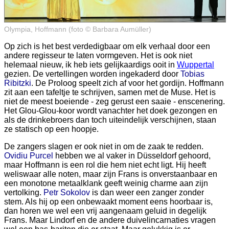
Olympia, Hoffmann (foto © Barbara Aumüller)
Op zich is het best verdedigbaar om elk verhaal door een
andere regisseur te laten vormgeven. Het is ook niet
helemaal nieuw, ik heb iets gelijkaardigs ooit in
Wuppertal
gezien. De vertellingen worden ingekaderd door
Tobias
Ribitzki
. De Proloog speelt zich af voor het gordijn. Hoffmann
zit aan een tafeltje te schrijven, samen met de Muse. Het is
niet de meest boeiende - zeg gerust een saaie - enscenering.
Het Glou-Glou-koor wordt vanachter het doek gezongen en
als de drinkebroers dan toch uiteindelijk verschijnen, staan
ze statisch op een hoopje.
De zangers slagen er ook niet in om de zaak te redden.
Ovidiu Purcel
hebben we al vaker in Düsseldorf gehoord,
maar Hoffmann is een rol die hem niet echt ligt. Hij heeft
weliswaar alle noten, maar zijn Frans is onverstaanbaar en
een monotone metaalklank geeft weinig charme aan zijn
vertolking.
Petr Sokolov
is dan weer een zanger zonder
stem. Als hij op een onbewaakt moment eens hoorbaar is,
dan horen we wel een vrij aangenaam geluid in degelijk
Frans. Maar Lindorf en de andere duivelincarnaties vragen