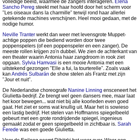
volledige beeld, waarmee de zangers interageren.
Elena
Sancho Pereg
steekt met haar hoofd door het scherm voor
"Les oiseaux dans la charmille" terwijl rond haar allerlei
getekende machines verschijnen. Heel mooi gedaan, met de
nodige humor.
Neville Tranter
werkt dan weer met levensgrote Muppet-
achtige poppen die bediend worden door twee
poppenspelers (of een poppenspeler en een zanger). De
meeste rollen krijgen zo'n dubbel. We zien de achterkant van
een theater waarin Antonia haar zangdroom in rook ziet
opgaan.
Sylvia Hamvasi
is een mooie Antonia met een
uitstekend gezongen "Elle a fui, la tourterelle". Zoals vaak
kan
Andrés Sulbarán
de show stelen als Frantz met zijn
"Jour et nuit".
De Nederlandse choreografe
Nanine Linning
ensceneert het
Giulietta-bedrijf. Ze brengt wel geen dansers mee, maar laat
het koor bewegen... wat niet bij alle koorleden even goed
gaat. Het ziet er soms wat knullig uit. Maar het is sowieso
een lastig bedrijf. Het stelen van Hoffmanns spiegelbeeld
gebeurt met een grote rondrijdende spiegel, ingenieus
gemaakt zodat er geen spiegelbeeld in zichtbaar is.
Sarah
Ferede
was een goede Giulietta.