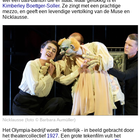
wel een bas-bariton die er staat. Maar gelukkig is er
Kimberley Boettger-Soller
. Ze zingt met een prachtige
mezzo, en geeft een levendige vertolking van de Muse en
Nicklausse.
Nicklausse (foto © Barbara Aumüller)
Het Olympia-bedrijf wordt - letterlijk - in beeld gebracht door
het theatercollectief
1927
. Een grote tekenfilm vult het