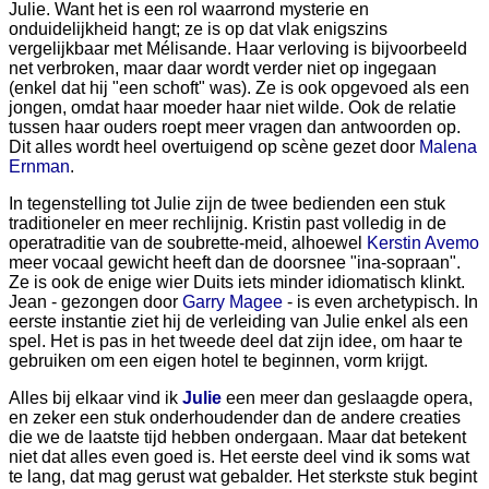
Julie. Want het is een rol waarrond mysterie en
onduidelijkheid hangt; ze is op dat vlak enigszins
vergelijkbaar met Mélisande. Haar verloving is bijvoorbeeld
net verbroken, maar daar wordt verder niet op ingegaan
(enkel dat hij "een schoft" was). Ze is ook opgevoed als een
jongen, omdat haar moeder haar niet wilde. Ook de relatie
tussen haar ouders roept meer vragen dan antwoorden op.
Dit alles wordt heel overtuigend op scène gezet door
Malena
Ernman
.
In tegenstelling tot Julie zijn de twee bedienden een stuk
traditioneler en meer rechlijnig. Kristin past volledig in de
operatraditie van de soubrette-meid, alhoewel
Kerstin Avemo
meer vocaal gewicht heeft dan de doorsnee "ina-sopraan".
Ze is ook de enige wier Duits iets minder idiomatisch klinkt.
Jean - gezongen door
Garry Magee
- is even archetypisch. In
eerste instantie ziet hij de verleiding van Julie enkel als een
spel. Het is pas in het tweede deel dat zijn idee, om haar te
gebruiken om een eigen hotel te beginnen, vorm krijgt.
Alles bij elkaar vind ik
Julie
een meer dan geslaagde opera,
en zeker een stuk onderhoudender dan de andere creaties
die we de laatste tijd hebben ondergaan. Maar dat betekent
niet dat alles even goed is. Het eerste deel vind ik soms wat
te lang, dat mag gerust wat gebalder. Het sterkste stuk begint