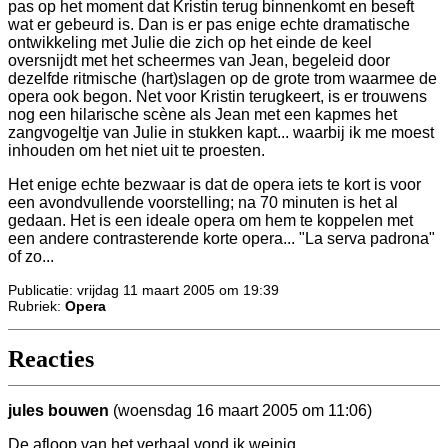
pas op het moment dat Kristin terug binnenkomt en beseft
wat er gebeurd is. Dan is er pas enige echte dramatische
ontwikkeling met Julie die zich op het einde de keel
oversnijdt met het scheermes van Jean, begeleid door
dezelfde ritmische (hart)slagen op de grote trom waarmee de
opera ook begon. Net voor Kristin terugkeert, is er trouwens
nog een hilarische scène als Jean met een kapmes het
zangvogeltje van Julie in stukken kapt... waarbij ik me moest
inhouden om het niet uit te proesten.
Het enige echte bezwaar is dat de opera iets te kort is voor
een avondvullende voorstelling; na 70 minuten is het al
gedaan. Het is een ideale opera om hem te koppelen met
een andere contrasterende korte opera... "La serva padrona"
of zo...
Publicatie: vrijdag 11 maart 2005 om 19:39
Rubriek:
Opera
Reacties
jules bouwen
(woensdag 16 maart 2005 om 11:06)
De afloop van het verhaal vond ik weinig