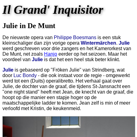
Il Grand' Inquisitor
Julie in De Munt
De nieuwste opera van
Philippe Boesmans
is een stuk
kleinschaliger dan zijn vorige opera
Wintermärchen
.
Julie
werd geschreven voor drie zangers en het Kamerorkest van
De Munt, net zoals
Hanjo
eerder op het seizoen. Maar het
voordeel van
Julie
is dat het een heel stuk beter klinkt.
Julie
is gebaseerd op "Fröken Julie" van Strindberg, wat
door
Luc Bondy
- die ook instaat voor de regie - omgewerkt
werd tot een (Duits) operalibretto. Het verhaal gaat over
Julie, de dochter van de graaf, die tijdens St-Jansnacht een
"one night stand" heeft met Jean, de knecht van de graaf, die
hoopt op die manier een stapje hoger op de
maatschappelijke ladder te komen. Jean zelf is min of meer
verloofd met Kristin, de keukenmeid.