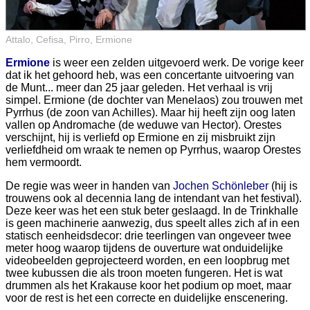
Attalo, Cefisa, Pirro, Ermione
Ermione
is weer een zelden uitgevoerd werk. De vorige keer
dat ik het gehoord heb, was een concertante uitvoering van
de Munt... meer dan 25 jaar geleden. Het verhaal is vrij
simpel. Ermione (de dochter van Menelaos) zou trouwen met
Pyrrhus (de zoon van Achilles). Maar hij heeft zijn oog laten
vallen op Andromache (de weduwe van Hector). Orestes
verschijnt, hij is verliefd op Ermione en zij misbruikt zijn
verliefdheid om wraak te nemen op Pyrrhus, waarop Orestes
hem vermoordt.
De regie was weer in handen van
Jochen Schönleber
(hij is
trouwens ook al decennia lang de intendant van het festival).
Deze keer was het een stuk beter geslaagd. In de Trinkhalle
is geen machinerie aanwezig, dus speelt alles zich af in een
statisch eenheidsdecor: drie teerlingen van ongeveer twee
meter hoog waarop tijdens de ouverture wat onduidelijke
videobeelden geprojecteerd worden, en een loopbrug met
twee kubussen die als troon moeten fungeren. Het is wat
drummen als het Krakause koor het podium op moet, maar
voor de rest is het een correcte en duidelijke enscenering.