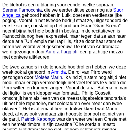
De titelrol is een uitdaging voor eender welke sopraan.
Serena Farnocchia
, die we eerder dit seizoen nog als
Suor
Angelica
gehoord hebben in Luik, doet een verdienstelijke
poging. Vooral in het tweede bedrijf staat ze, uitgezonderd de
eerste scene, constant op het podium. Haar "Gran Scena"
neemt bijna het hele bedrijf in beslag. In de recitatieven is
Farnocchia nog heel expressief, maar tegen dat ze aan haar
derde aria "Un' empia mel rapì" is, zit ze door haar stem en
horen we vooral veel geschreeuw. De rol van Andromaca
werd gezongen door
Aurora Faggioli
, een prachtige mezzo
met donkere altkleuren.
De twee zangers in de tenorale hoofdrollen hebben we deze
week ook al gehoord in
Armida
. De rol van Pirro werd
gezongen door
Moisés Marin
. Ik vind zijn stem nog altijd niet
mooi, maar er zijn vermoedelijk niet veel tenors te vinden die
Pirro willen en kunnen zingen. Vooral de aria "Balena in man
del figlio" is een klepper van formaat... Philip Gossett
omschrijft hem als "een van de meest uitgebreide tenoraria's
uit het hele repertoire, met coloraturen over meer dan twee
oktaven". Het is allemaal heel indrukwekkend wat Marin
deed, al was ook vandaag zijn hoogste topnoot net niet van
de partij.
Patrick Kabongo
was dan weer wel een Oreste met
een hemels timbre in zijn cavatina "Che sorda al mesto
pianto". Het dramatische slot ligt hem echter iets minder