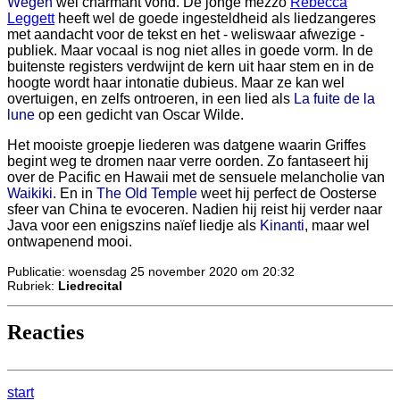
Wegen
wel charmant vond. De jonge mezzo
Rebecca
Leggett
heeft wel de goede ingesteldheid als liedzangeres
met aandacht voor de tekst en het - weliswaar afwezige -
publiek. Maar vocaal is nog niet alles in goede vorm. In de
buitenste registers verdwijnt de kern uit haar stem en in de
hoogte wordt haar intonatie dubieus. Maar ze kan wel
overtuigen, en zelfs ontroeren, in een lied als
La fuite de la
lune
op een gedicht van Oscar Wilde.
Het mooiste groepje liederen was datgene waarin Griffes
begint weg te dromen naar verre oorden. Zo fantaseert hij
over de Pacific en Hawaii met de sensuele melancholie van
Waikiki
. En in
The Old Temple
weet hij perfect de Oosterse
sfeer van China te evoceren. Nadien hij reist hij verder naar
Java voor een enigszins naïef liedje als
Kinanti
, maar wel
ontwapenend mooi.
Publicatie: woensdag 25 november 2020 om 20:32
Rubriek:
Liedrecital
Reacties
start