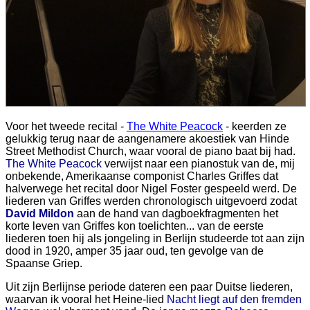
Voor het tweede recital -
The White Peacock
- keerden ze
gelukkig terug naar de aangenamere akoestiek van Hinde
Street Methodist Church, waar vooral de piano baat bij had.
The White Peacock
verwijst naar een pianostuk van de, mij
onbekende, Amerikaanse componist Charles Griffes dat
halverwege het recital door Nigel Foster gespeeld werd. De
liederen van Griffes werden chronologisch uitgevoerd zodat
David Mildon
aan de hand van dagboekfragmenten het
korte leven van Griffes kon toelichten... van de eerste
liederen toen hij als jongeling in Berlijn studeerde tot aan zijn
dood in 1920, amper 35 jaar oud, ten gevolge van de
Spaanse Griep.
Uit zijn Berlijnse periode dateren een paar Duitse liederen,
waarvan ik vooral het Heine-lied
Nacht liegt auf den fremden