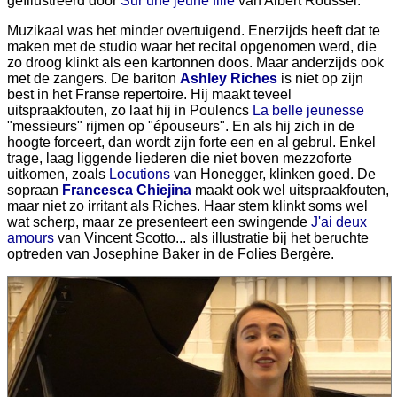
geïllustreerd door
Sur une jeune fille
van Albert Roussel.
Muzikaal was het minder overtuigend. Enerzijds heeft dat te
maken met de studio waar het recital opgenomen werd, die
zo droog klinkt als een kartonnen doos. Maar anderzijds ook
met de zangers. De bariton
Ashley Riches
is niet op zijn
best in het Franse repertoire. Hij maakt teveel
uitspraakfouten, zo laat hij in Poulencs
La belle jeunesse
"messieurs" rijmen op "épouseurs". En als hij zich in de
hoogte forceert, dan wordt zijn forte een en al gebrul. Enkel
trage, laag liggende liederen die niet boven mezzoforte
uitkomen, zoals
Locutions
van Honegger, klinken goed. De
sopraan
Francesca Chiejina
maakt ook wel uitspraakfouten,
maar niet zo irritant als Riches. Haar stem klinkt soms wel
wat scherp, maar ze presenteert een swingende
J'ai deux
amours
van Vincent Scotto... als illustratie bij het beruchte
optreden van Josephine Baker in de Folies Bergère.