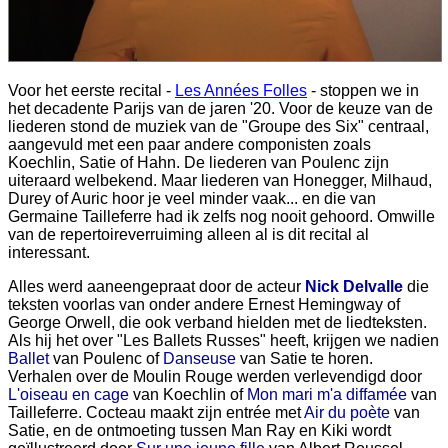
Voor het eerste recital -
Les Années Folles
- stoppen we in
het decadente Parijs van de jaren '20. Voor de keuze van de
liederen stond de muziek van de "Groupe des Six" centraal,
aangevuld met een paar andere componisten zoals
Koechlin, Satie of Hahn. De liederen van Poulenc zijn
uiteraard welbekend. Maar liederen van Honegger, Milhaud,
Durey of Auric hoor je veel minder vaak... en die van
Germaine Tailleferre had ik zelfs nog nooit gehoord. Omwille
van de repertoireverruiming alleen al is dit recital al
interessant.
Alles werd aaneengepraat door de acteur
Nick Delvalle
die
teksten voorlas van onder andere Ernest Hemingway of
George Orwell, die ook verband hielden met de liedteksten.
Als hij het over "Les Ballets Russes" heeft, krijgen we nadien
Ballet
van Poulenc​ of
Danseuse
van Satie te horen.
Verhalen over de Moulin Rouge werden verlevendigd door
L'oiseau en cage
van Koechlin of
Mon mari m'a diffamée
van
Tailleferre. Cocteau maakt zijn entrée met
Air du poète
van
Satie, en de ontmoeting tussen Man Ray en Kiki wordt