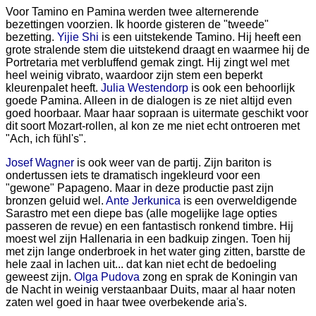
Voor Tamino en Pamina werden twee alternerende
bezettingen voorzien. Ik hoorde gisteren de "tweede"
bezetting.
Yijie Shi
is een uitstekende Tamino. Hij heeft een
grote stralende stem die uitstekend draagt en waarmee hij de
Portretaria met verbluffend gemak zingt. Hij zingt wel met
heel weinig vibrato, waardoor zijn stem een beperkt
kleurenpalet heeft.
Julia Westendorp
is ook een behoorlijk
goede Pamina. Alleen in de dialogen is ze niet altijd even
goed hoorbaar. Maar haar sopraan is uitermate geschikt voor
dit soort Mozart-rollen, al kon ze me niet echt ontroeren met
"Ach, ich fühl's".
Josef Wagner
is ook weer van de partij. Zijn bariton is
ondertussen iets te dramatisch ingekleurd voor een
"gewone" Papageno. Maar in deze productie past zijn
bronzen geluid wel.
Ante Jerkunica
is een overweldigende
Sarastro met een diepe bas (alle mogelijke lage opties
passeren de revue) en een fantastisch ronkend timbre. Hij
moest wel zijn Hallenaria in een badkuip zingen. Toen hij
met zijn lange onderbroek in het water ging zitten, barstte de
hele zaal in lachen uit... dat kan niet echt de bedoeling
geweest zijn.
Olga Pudova
zong en sprak de Koningin van
de Nacht in weinig verstaanbaar Duits, maar al haar noten
zaten wel goed in haar twee overbekende aria's.