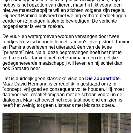
hobby is het opzetten van dieren, maar hij lijkt vooral een
nieuwe maatschappij te willen stichten volgens zijn regels.
Hij heeft Pamina ontvoerd met weinig eerbare bedoelingen,
eerder om zijn eigen lusten te bevredigen. De verlichte
hogepriester is ver te zoeken.
De vuur- en waterproeven worden vervangen door twee
rondjes Russische roulette met Tamino's toverpistool. Tamino
en Pamina overleven het uiteraard, één van de twee
"priesters" niet. Na al deze beproevingen hoeft het niet te
verbazen dat Tamino niet met Pamina in een dergelijke
gedegenereerde maatschappij wil leven en hij schiet dan
ook Sarastro neer.
Het is duidelijk geen klassieke visie op
Die Zauberflöte
.
Maar David Hermann is er redelijk in geslaagd om zijn
"concept" vrij goed en consequent vol te houden. Hij moet
daarvoor wel creatief omgaan met de schaar, vooral in de
dialogen. Maar alhoewel het resultaat boeiend om zien is,
heeft het weinig tot geen uitstaans met Mozarts opera.