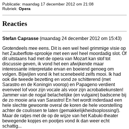
Publicatie: maandag 17 december 2012 om 21:08
Rubriek:
Opera
Reacties
Stefan Caprasse
(maandag 24 december 2012 om 15:43)
Grotendeels mee eens. Dit is een wel heel grimmige visie op
het Zauberflote-sprookje met een wel heel moordadig slot. Of
dit uitstaans had met de opera van Mozart kan stof tot
discussie geven, ik vond het een afwijkende maar
interessante interpretatie ervan en boeiend genoeg om
volgen. Bijwijlen vond ik het scenebeeld zelfs mooi. Ik had
ook die tweede bezetting en vond ze schitterend (met
Sarastro en de Koningin voorop) en Papageno verdient
evenveel lof voor zijn vocale als voor zijn acrobatiekunsten!
Jammer van de nogal belachelijke (en vulgaire) badscene bij
de zo mooie aria van Sarastro! En het wordt inderdaad een
hele slechte gewoonte overal de koren de hele voorstelling
achter de coulissen te laten (gemakkelijkheidsoplossing!).
Maar de ratjes met de op de wijze van het Kabuki-theater
bewegende kopjes en pootjes vond ik dan weer echt
schattig...