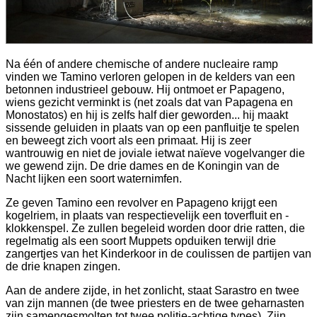
Na één of andere chemische of andere nucleaire ramp
vinden we Tamino verloren gelopen in de kelders van een
betonnen industrieel gebouw. Hij ontmoet er Papageno,
wiens gezicht verminkt is (net zoals dat van Papagena en
Monostatos) en hij is zelfs half dier geworden... hij maakt
sissende geluiden in plaats van op een panfluitje te spelen
en beweegt zich voort als een primaat. Hij is zeer
wantrouwig en niet de joviale ietwat naïeve vogelvanger die
we gewend zijn. De drie dames en de Koningin van de
Nacht lijken een soort waternimfen.
Ze geven Tamino een revolver en Papageno krijgt een
kogelriem, in plaats van respectievelijk een toverfluit en -
klokkenspel. Ze zullen begeleid worden door drie ratten, die
regelmatig als een soort Muppets opduiken terwijl drie
zangertjes van het Kinderkoor in de coulissen de partijen van
de drie knapen zingen.
Aan de andere zijde, in het zonlicht, staat Sarastro en twee
van zijn mannen (de twee priesters en de twee geharnasten
zijn samengesmolten tot twee politie-achtige types). Zijn