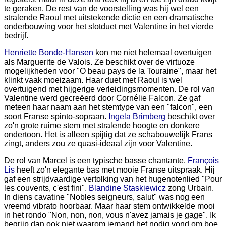
te geraken. De rest van de voorstelling was hij wel een
stralende Raoul met uitstekende dictie en een dramatische
onderbouwing voor het slotduet met Valentine in het vierde
bedrijf.
Henriette Bonde-Hansen
kon me niet helemaal overtuigen
als Marguerite de Valois. Ze beschikt over de virtuoze
mogelijkheden voor "O beau pays de la Touraine", maar het
klinkt vaak moeizaam. Haar duet met Raoul is wel
overtuigend met hijgerige verleidingsmomenten. De rol van
Valentine werd gecreëerd door Cornélie Falcon. Ze gaf
meteen haar naam aan het stemtype van een "falcon", een
soort Franse spinto-sopraan.
Ingela Brimberg
beschikt over
zo'n grote ruime stem met stralende hoogte en donkere
ondertoon. Het is alleen spijtig dat ze schabouwelijk Frans
zingt, anders zou ze quasi-ideaal zijn voor Valentine.
De rol van Marcel is een typische basse chantante.
François
Lis
heeft zo'n elegante bas met mooie Franse uitspraak. Hij
gaf een strijdvaardige vertolking van het hugenotenlied "Pour
les couvents, c'est fini".
Blandine Staskiewicz
zong Urbain.
In diens cavatine "Nobles seigneurs, salut" was nog een
vreemd vibrato hoorbaar. Maar haar stem ontwikkelde mooi
in het rondo "Non, non, non, vous n'avez jamais je gage". Ik
begrijp dan ook niet waarom iemand het nodig vond om boe