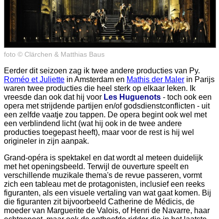
foto © Clärchen & Matthias Baus
Eerder dit seizoen zag ik twee andere producties van Py.
Roméo et Juliette
in Amsterdam en
Mathis der Maler
in Parijs
waren twee producties die heel sterk op elkaar leken. Ik
vreesde dan ook dat hij voor
Les Huguenots
- toch ook een
opera met strijdende partijen en/of godsdienstconflicten - uit
een zelfde vaatje zou tappen. De opera begint ook wel met
een verblindend licht (wat hij ook in de twee andere
producties toegepast heeft), maar voor de rest is hij wel
origineler in zijn aanpak.
Grand-opéra is spektakel en dat wordt al meteen duidelijk
met het openingsbeeld. Terwijl de ouverture speelt en
verschillende muzikale thema's de revue passeren, vormt
zich een tableau met de protagonisten, inclusief een reeks
figuranten, als een visuele vertaling van wat gaat komen. Bij
die figuranten zit bijvoorbeeld Catherine de Médicis, de
moeder van Marguerite de Valois, of Henri de Navarre, haar