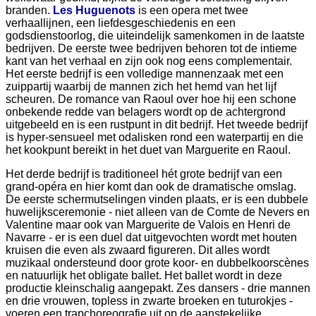
branden.
Les Huguenots
is een opera met twee
verhaallijnen, een liefdesgeschiedenis en een
godsdienstoorlog, die uiteindelijk samenkomen in de laatste
bedrijven. De eerste twee bedrijven behoren tot de intieme
kant van het verhaal en zijn ook nog eens complementair.
Het eerste bedrijf is een volledige mannenzaak met een
zuippartij waarbij de mannen zich het hemd van het lijf
scheuren. De romance van Raoul over hoe hij een schone
onbekende redde van belagers wordt op de achtergrond
uitgebeeld en is een rustpunt in dit bedrijf. Het tweede bedrijf
is hyper-sensueel met odalisken rond een waterpartij en die
het kookpunt bereikt in het duet van Marguerite en Raoul.
Het derde bedrijf is traditioneel hét grote bedrijf van een
grand-opéra en hier komt dan ook de dramatische omslag.
De eerste schermutselingen vinden plaats, er is een dubbele
huwelijksceremonie - niet alleen van de Comte de Nevers en
Valentine maar ook van Marguerite de Valois en Henri de
Navarre - er is een duel dat uitgevochten wordt met houten
kruisen die even als zwaard figureren. Dit alles wordt
muzikaal ondersteund door grote koor- en dubbelkoorscènes
en natuurlijk het obligate ballet. Het ballet wordt in deze
productie kleinschalig aangepakt. Zes dansers - drie mannen
en drie vrouwen, topless in zwarte broeken en tuturokjes -
voeren een trapchoreografie uit op de aanstekelijke