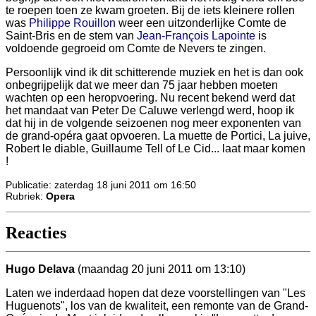
te roepen toen ze kwam groeten. Bij de iets kleinere rollen
was
Philippe Rouillon
weer een uitzonderlijke Comte de
Saint-Bris en de stem van
Jean-François Lapointe
is
voldoende gegroeid om Comte de Nevers te zingen.
Persoonlijk vind ik dit schitterende muziek en het is dan ook
onbegrijpelijk dat we meer dan 75 jaar hebben moeten
wachten op een heropvoering. Nu recent bekend werd dat
het mandaat van Peter De Caluwe verlengd werd, hoop ik
dat hij in de volgende seizoenen nog meer exponenten van
de grand-opéra gaat opvoeren. La muette de Portici, La juive,
Robert le diable, Guillaume Tell of Le Cid... laat maar komen
!
Publicatie: zaterdag 18 juni 2011 om 16:50
Rubriek:
Opera
Reacties
Hugo Delava
(maandag 20 juni 2011 om 13:10)
Laten we inderdaad hopen dat deze voorstellingen van "Les
Huguenots", los van de kwaliteit, een remonte van de Grand-