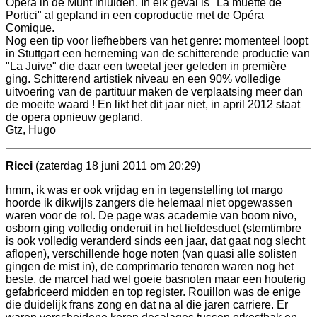
Opéra in de Munt inluiden. In elk geval is "La muette de
Portici" al gepland in een coproductie met de Opéra
Comique.
Nog een tip voor liefhebbers van het genre: momenteel loopt
in Stuttgart een herneming van de schitterende productie van
"La Juive" die daar een tweetal jeer geleden in première
ging. Schitterend artistiek niveau en een 90% volledige
uitvoering van de partituur maken de verplaatsing meer dan
de moeite waard ! En likt het dit jaar niet, in april 2012 staat
de opera opnieuw gepland.
Gtz, Hugo
Ricci
(zaterdag 18 juni 2011 om 20:29)
hmm, ik was er ook vrijdag en in tegenstelling tot margo
hoorde ik dikwijls zangers die helemaal niet opgewassen
waren voor de rol. De page was academie van boom nivo,
osborn ging volledig onderuit in het liefdesduet (stemtimbre
is ook volledig veranderd sinds een jaar, dat gaat nog slecht
aflopen), verschillende hoge noten (van quasi alle solisten
gingen de mist in), de comprimario tenoren waren nog het
beste, de marcel had wel goeie basnoten maar een houterig
gefabriceerd midden en top register. Rouillon was de enige
die duidelijk frans zong en dat na al die jaren carriere. Er