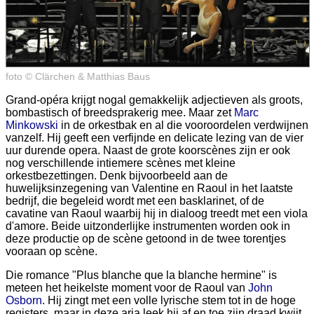
foto © Clärchen & Matthias Baus
Grand-opéra krijgt nogal gemakkelijk adjectieven als groots,
bombastisch of breedsprakerig mee. Maar zet
Marc
Minkowski
in de orkestbak en al die vooroordelen verdwijnen
vanzelf. Hij geeft een verfijnde en delicate lezing van de vier
uur durende opera. Naast de grote koorscènes zijn er ook
nog verschillende intiemere scènes met kleine
orkestbezettingen. Denk bijvoorbeeld aan de
huwelijksinzegening van Valentine en Raoul in het laatste
bedrijf, die begeleid wordt met een basklarinet, of de
cavatine van Raoul waarbij hij in dialoog treedt met een viola
d'amore. Beide uitzonderlijke instrumenten worden ook in
deze productie op de scène getoond in de twee torentjes
vooraan op scène.
Die romance "Plus blanche que la blanche hermine" is
meteen het heikelste moment voor de Raoul van
John
Osborn
. Hij zingt met een volle lyrische stem tot in de hoge
registers, maar in deze aria leek hij af en toe zijn draad kwijt