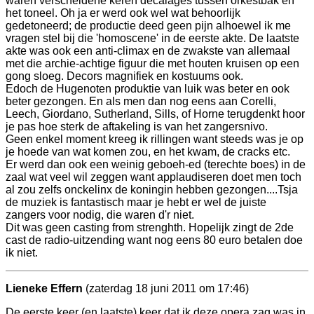
waren verscheidene keren decalages tussen orkestbak en
het toneel. Oh ja er werd ook wel wat behoorlijk
gedetoneerd; de productie deed geen pijn alhoewel ik me
vragen stel bij die 'homoscene' in de eerste akte. De laatste
akte was ook een anti-climax en de zwakste van allemaal
met die archie-achtige figuur die met houten kruisen op een
gong sloeg. Decors magnifiek en kostuums ook.
Edoch de Hugenoten produktie van luik was beter en ook
beter gezongen. En als men dan nog eens aan Corelli,
Leech, Giordano, Sutherland, Sills, of Horne terugdenkt hoor
je pas hoe sterk de aftakeling is van het zangersnivo.
Geen enkel moment kreeg ik rillingen want steeds was je op
je hoede van wat komen zou, en het kwam, de cracks etc.
Er werd dan ook een weinig geboeh-ed (terechte boes) in de
zaal wat veel wil zeggen want applaudiseren doet men toch
al zou zelfs onckelinx de koningin hebben gezongen....Tsja
de muziek is fantastisch maar je hebt er wel de juiste
zangers voor nodig, die waren d'r niet.
Dit was geen casting from strenghth. Hopelijk zingt de 2de
cast de radio-uitzending want nog eens 80 euro betalen doe
ik niet.
Lieneke Effern
(zaterdag 18 juni 2011 om 17:46)
De eerste keer (en laatste) keer dat ik deze opera zag was in