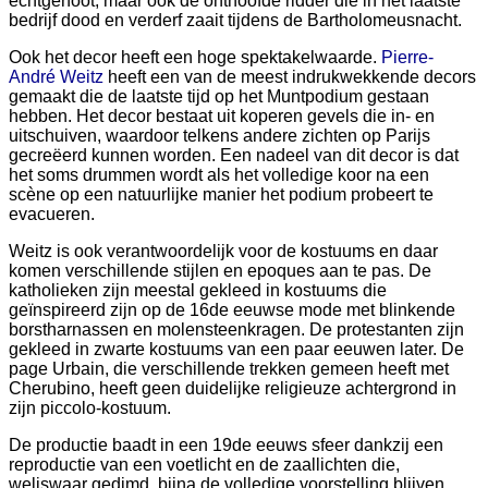
echtgenoot, maar ook de onthoofde ridder die in het laatste
bedrijf dood en verderf zaait tijdens de Bartholomeusnacht.
Ook het decor heeft een hoge spektakelwaarde.
Pierre-
André Weitz
heeft een van de meest indrukwekkende decors
gemaakt die de laatste tijd op het Muntpodium gestaan
hebben. Het decor bestaat uit koperen gevels die in- en
uitschuiven, waardoor telkens andere zichten op Parijs
gecreëerd kunnen worden. Een nadeel van dit decor is dat
het soms drummen wordt als het volledige koor na een
scène op een natuurlijke manier het podium probeert te
evacueren.
Weitz is ook verantwoordelijk voor de kostuums en daar
komen verschillende stijlen en epoques aan te pas. De
katholieken zijn meestal gekleed in kostuums die
geïnspireerd zijn op de 16de eeuwse mode met blinkende
borstharnassen en molensteenkragen. De protestanten zijn
gekleed in zwarte kostuums van een paar eeuwen later. De
page Urbain, die verschillende trekken gemeen heeft met
Cherubino, heeft geen duidelijke religieuze achtergrond in
zijn piccolo-kostuum.
De productie baadt in een 19de eeuws sfeer dankzij een
reproductie van een voetlicht en de zaallichten die,
weliswaar gedimd, bijna de volledige voorstelling blijven