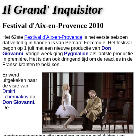
Il Grand' Inquisitor
Festival d'Aix-en-Provence 2010
Het 62ste
Festival d'Aix-en-Provence
is het eerste seizoen
dat volledig in handen is van Bernard Foccroule. Het festival
begon op 1 juli met een nieuwe productie van
Don
Giovanni
. Vorige week ging
Pygmalion
als laatste productie
in première. Het is dan ook dringend tijd om de reacties in de
Franse kranten te bekijken.
Er werd
uitgekeken naar
de visie van
Dmitri
Tcherniakov
op
Don Giovanni
.
De