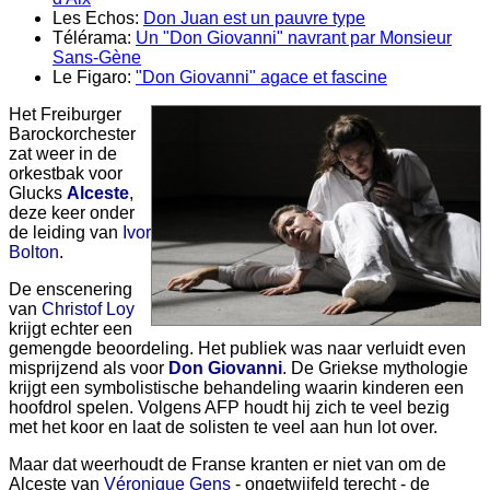
Les Echos:
Don Juan est un pauvre type
Télérama:
Un "Don Giovanni" navrant par Monsieur
Sans-Gène
Le Figaro:
"Don Giovanni" agace et fascine
Het Freiburger
Barockorchester
zat weer in de
orkestbak voor
Glucks
Alceste
,
deze keer onder
de leiding van
Ivor
Bolton
.
De enscenering
van
Christof Loy
krijgt echter een
gemengde beoordeling. Het publiek was naar verluidt even
misprijzend als voor
Don Giovanni
. De Griekse mythologie
krijgt een symbolistische behandeling waarin kinderen een
hoofdrol spelen. Volgens AFP houdt hij zich te veel bezig
met het koor en laat de solisten te veel aan hun lot over.
Maar dat weerhoudt de Franse kranten er niet van om de
Alceste van
Véronique Gens
- ongetwijfeld terecht - de