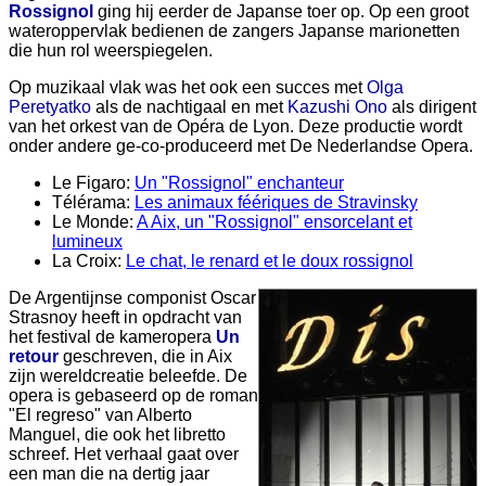
Rossignol
ging hij eerder de Japanse toer op. Op een groot
wateroppervlak bedienen de zangers Japanse marionetten
die hun rol weerspiegelen.
Op muzikaal vlak was het ook een succes met
Olga
Peretyatko
als de nachtigaal en met
Kazushi Ono
als dirigent
van het orkest van de Opéra de Lyon. Deze productie wordt
onder andere ge-co-produceerd met De Nederlandse Opera.
Le Figaro:
Un "Rossignol" enchanteur
Télérama:
Les animaux féériques de Stravinsky
Le Monde:
A Aix, un "Rossignol" ensorcelant et
lumineux
La Croix:
Le chat, le renard et le doux rossignol
De Argentijnse componist Oscar
Strasnoy heeft in opdracht van
het festival de kameropera
Un
retour
geschreven, die in Aix
zijn wereldcreatie beleefde. De
opera is gebaseerd op de roman
"El regreso" van Alberto
Manguel, die ook het libretto
schreef. Het verhaal gaat over
een man die na dertig jaar