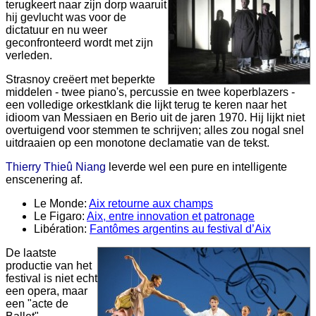
terugkeert naar zijn dorp waaruit
hij gevlucht was voor de
dictatuur en nu weer
geconfronteerd wordt met zijn
verleden.
Strasnoy creëert met beperkte
middelen - twee piano's, percussie en twee koperblazers -
een volledige orkestklank die lijkt terug te keren naar het
idioom van Messiaen en Berio uit de jaren 1970. Hij lijkt niet
overtuigend voor stemmen te schrijven; alles zou nogal snel
uitdraaien op een monotone declamatie van de tekst.
Thierry Thieû Niang
leverde wel een pure en intelligente
enscenering af.
Le Monde:
Aix retourne aux champs
Le Figaro:
Aix, entre innovation et patronage
Libération:
Fantômes argentins au festival d’Aix
De laatste
productie van het
festival is niet echt
een opera, maar
een "acte de