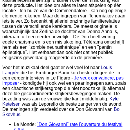
krantenrecensenten zijn unaniem over de mislukking van
deze productie. Het idee om alles te laten afspelen op één
locatie - ten huize van de Commendatore - kan nog op enige
clementie rekenen. Maar de ingrepen van Tcherniakov gaan
iets te ver. Zo bedenkt hij allerlei onzinnige familierelaties
tussen de verschillende karakters. De meest originele is
waarschijnlijk dat Zerlina de dochter van Donna Anna is,
uiteraard uit een eerder huwelijk... De Don heeft weinig
edele charisma en is een mislukkeling. Télérama omschrijft
hem als een "zombie neurasthénique" en een "pantin
épileptique". Het verbaast dan ook niet dat het publiek
enigszins geweldadig reageerde op de première.
Voor het muzikaal deel gaat er wel veel lof naar
Louis
Langrée
die het Freiburger Barockorchester dirigeerde. In
een eerder interview in Le Figaro -
Je veux convaincre, pas
imposer
- kondigde hij ook wel een paar ingrepen aan, zoals
een chaotische strijkersgroep die niet noodzakelijk allemaal
dezelfde gecoördineerde strijkersbewegingen maken. De
bezetting was aan de vrouwelijke kant middelmatig.
Kyle
Ketelsen
was als Leporello de beste zanger van de avond.
De meningen zijn verdeeld over de Don Giovanni van
Bo
Skovhus
.
Le Monde:
"Don Giovanni" rate l'ouverture du festival
d'Aix