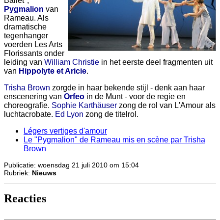
Ballet",
Pygmalion
van
Rameau. Als
dramatische
tegenhanger
voerden Les Arts
Florissants onder
leiding van
William Christie
in het eerste deel fragmenten uit
van
Hippolyte et Aricie
.
Trisha Brown
zorgde in haar bekende stijl - denk aan haar
enscenering van
Orfeo
in de Munt - voor de regie en
choreografie.
Sophie Karthäuser
zong de rol van L'Amour als
luchtacrobate.
Ed Lyon
zong de titelrol.
Légers vertiges d'amour
Le "Pygmalion" de Rameau mis en scène par Trisha
Brown
Publicatie: woensdag 21 juli 2010 om 15:04
Rubriek:
Nieuws
Reacties