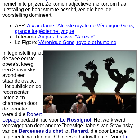
hemel in te prijzen. Ze komen adjectieven te kort om haar
uitstraling en haar stem te beschrijven die heel de
voorstelling domineert.
AFP:
Aix acclame l'Alceste royale de Véronique Gens,
grande tragédienne lyrique
Télérama:
Au paradis avec "Alceste"
Le Figaro:
Véronique Gens, royale et humaine
In tegenstelling tot
de twee eerste
opera's, kreeg
een Stravinsky-
avond een
staande ovatie.
Het publiek en de
recensenten
lieten zich
charmeren door
de feërieke
wereld die
Robert
Lepage
bedacht had voor
Le Rossignol
. Het werk werd
voorafgegaan door andere "beestige" fabels van Stravinsky,
van de
Berceuses du chat
tot
Renard
, die door Lepage
uitgebeeld werden met Chinees schaduwtheater. Voor
Le