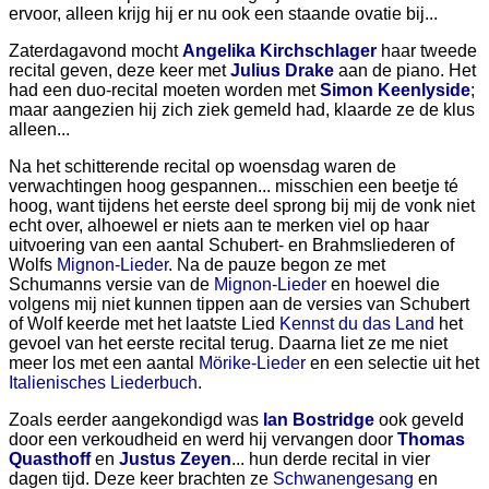
ervoor, alleen krijg hij er nu ook een staande ovatie bij...
Zaterdagavond mocht
Angelika Kirchschlager
haar tweede
recital geven, deze keer met
Julius Drake
aan de piano. Het
had een duo-recital moeten worden met
Simon Keenlyside
;
maar aangezien hij zich ziek gemeld had, klaarde ze de klus
alleen...
Na het schitterende recital op woensdag waren de
verwachtingen hoog gespannen... misschien een beetje té
hoog, want tijdens het eerste deel sprong bij mij de vonk niet
echt over, alhoewel er niets aan te merken viel op haar
uitvoering van een aantal Schubert- en Brahmsliederen of
Wolfs
Mignon-Lieder
. Na de pauze begon ze met
Schumanns versie van de
Mignon-Lieder
en hoewel die
volgens mij niet kunnen tippen aan de versies van Schubert
of Wolf keerde met het laatste Lied
Kennst du das Land
het
gevoel van het eerste recital terug. Daarna liet ze me niet
meer los met een aantal
Mörike-Lieder
en een selectie uit het
Italienisches Liederbuch
.
Zoals eerder aangekondigd was
Ian Bostridge
ook geveld
door een verkoudheid en werd hij vervangen door
Thomas
Quasthoff
en
Justus Zeyen
... hun derde recital in vier
dagen tijd. Deze keer brachten ze
Schwanengesang
en