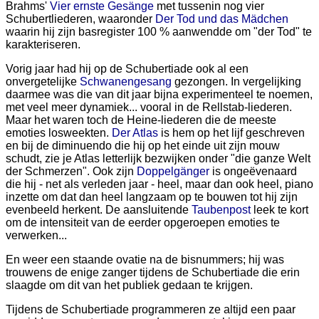
Brahms'
Vier ernste Gesänge
met tussenin nog vier
Schubertliederen, waaronder
Der Tod und das Mädchen
waarin hij zijn basregister 100 % aanwendde om "der Tod" te
karakteriseren.
Vorig jaar had hij op de Schubertiade ook al een
onvergetelijke
Schwanengesang
gezongen. In vergelijking
daarmee was die van dit jaar bijna experimenteel te noemen,
met veel meer dynamiek... vooral in de Rellstab-liederen.
Maar het waren toch de Heine-liederen die de meeste
emoties losweekten.
Der Atlas
is hem op het lijf geschreven
en bij de diminuendo die hij op het einde uit zijn mouw
schudt, zie je Atlas letterlijk bezwijken onder "die ganze Welt
der Schmerzen". Ook zijn
Doppelgänger
is ongeëvenaard
die hij - net als verleden jaar - heel, maar dan ook heel, piano
inzette om dat dan heel langzaam op te bouwen tot hij zijn
evenbeeld herkent. De aansluitende
Taubenpost
leek te kort
om de intensiteit van de eerder opgeroepen emoties te
verwerken...
En weer een staande ovatie na de bisnummers; hij was
trouwens de enige zanger tijdens de Schubertiade die erin
slaagde om dit van het publiek gedaan te krijgen.
Tijdens de Schubertiade programmeren ze altijd een paar