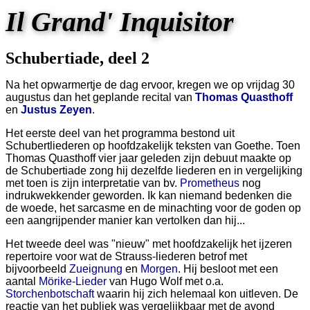
Il Grand' Inquisitor
Schubertiade, deel 2
Na het opwarmertje de dag ervoor, kregen we op vrijdag 30
augustus dan het geplande recital van
Thomas Quasthoff
en
Justus Zeyen
.
Het eerste deel van het programma bestond uit
Schubertliederen op hoofdzakelijk teksten van Goethe. Toen
Thomas Quasthoff vier jaar geleden zijn debuut maakte op
de Schubertiade zong hij dezelfde liederen en in vergelijking
met toen is zijn interpretatie van bv.
Prometheus
nog
indrukwekkender geworden. Ik kan niemand bedenken die
de woede, het sarcasme en de minachting voor de goden op
een aangrijpender manier kan vertolken dan hij...
Het tweede deel was "nieuw" met hoofdzakelijk het ijzeren
repertoire voor wat de Strauss-liederen betrof met
bijvoorbeeld
Zueignung
en
Morgen
. Hij besloot met een
aantal
Mörike-Lieder
van Hugo Wolf met o.a.
Storchenbotschaft
waarin hij zich helemaal kon uitleven. De
reactie van het publiek was vergelijkbaar met de avond