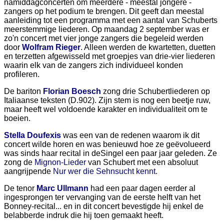
namiddagconcerten om meerdere - meestal jongere -
zangers op het podium te brengen. Dit geeft dan meestal
aanleiding tot een programma met een aantal van Schuberts
meerstemmige liederen. Op maandag 2 september was er
zo'n concert met vier jonge zangers die begeleid werden
door
Wolfram Rieger
. Alleen werden de kwartetten, duetten
en terzetten afgewisseld met groepjes van drie-vier liederen
waarin elk van de zangers zich individueel konden
profileren.
De bariton
Florian Boesch
zong drie Schubertliederen op
Italiaanse teksten (D.902). Zijn stem is nog een beetje ruw,
maar heeft wel voldoende karakter en individualiteit om te
boeien.
Stella Doufexis
was een van de redenen waarom ik dit
concert wilde horen en was benieuwd hoe ze geëvolueerd
was sinds haar recital in deSingel een paar jaar geleden. Ze
zong de
Mignon-Lieder
van Schubert met een absoluut
aangrijpende
Nur wer die Sehnsucht kennt
.
De tenor
Marc Ullmann
had een paar dagen eerder al
ingesprongen ter vervanging van de eerste helft van het
Bonney-recital... en in dit concert bevestigde hij enkel de
belabberde indruk die hij toen gemaakt heeft.