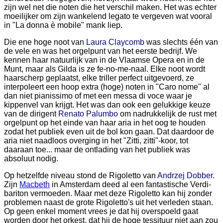
zijn wel net die noten die het verschil maken. Het was echter
moeilijker om zijn wankelend legato te vergeven wat vooral
in "La donna è mobile" mank liep.
Die ene hoge noot van
Laura Claycomb
was slechts één van
de vele en was het orgelpunt van het eerste bedrijf. We
kennen haar natuurlijk van in de Vlaamse Opera en in de
Munt, maar als Gilda is ze fe-no-me-naal. Elke noot wordt
haarscherp geplaatst, elke triller perfect uitgevoerd, ze
interpoleert een hoop extra (hoge) noten in "Caro nome" al
dan niet pianissimo of met een messa di voce waar je
kippenvel van krijgt. Het was dan ook een gelukkige keuze
van de dirigent
Renato Palumbo
om nadrukkelijk de rust met
orgelpunt op het einde van haar aria in het oog te houden
zodat het publiek even uit de bol kon gaan. Dat daardoor de
aria niet naadloos overging in het "Zitti, zitti"-koor, tot
daaraan toe... maar de ontlading van het publiek was
absoluut nodig.
Op hetzelfde niveau stond de Rigoletto van
Andrzej Dobber
.
Zijn
Macbeth
in Amsterdam deed al een fantastische Verdi-
bariton vermoeden. Maar met deze Rigoletto kan hij zonder
problemen naast de grote Rigoletto's uit het verleden staan.
Op geen enkel moment vrees je dat hij overspoeld gaat
worden door het orkest, dat hij de hoge tessituur niet aan zou