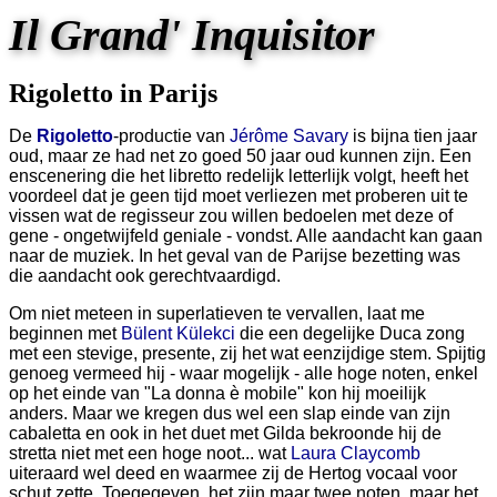
Il Grand' Inquisitor
Rigoletto in Parijs
De
Rigoletto
-productie van
Jérôme Savary
is bijna tien jaar
oud, maar ze had net zo goed 50 jaar oud kunnen zijn. Een
enscenering die het libretto redelijk letterlijk volgt, heeft het
voordeel dat je geen tijd moet verliezen met proberen uit te
vissen wat de regisseur zou willen bedoelen met deze of
gene - ongetwijfeld geniale - vondst. Alle aandacht kan gaan
naar de muziek. In het geval van de Parijse bezetting was
die aandacht ook gerechtvaardigd.
Om niet meteen in superlatieven te vervallen, laat me
beginnen met
Bülent Külekci
die een degelijke Duca zong
met een stevige, presente, zij het wat eenzijdige stem. Spijtig
genoeg vermeed hij - waar mogelijk - alle hoge noten, enkel
op het einde van "La donna è mobile" kon hij moeilijk
anders. Maar we kregen dus wel een slap einde van zijn
cabaletta en ook in het duet met Gilda bekroonde hij de
stretta niet met een hoge noot... wat
Laura Claycomb
uiteraard wel deed en waarmee zij de Hertog vocaal voor
schut zette. Toegegeven, het zijn maar twee noten, maar het