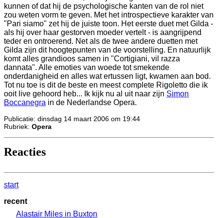
kunnen of dat hij de psychologische kanten van de rol niet
zou weten vorm te geven. Met het introspectieve karakter van
"Pari siamo" zet hij de juiste toon. Het eerste duet met Gilda -
als hij over haar gestorven moeder vertelt - is aangrijpend
teder en ontroerend. Net als de twee andere duetten met
Gilda zijn dit hoogtepunten van de voorstelling. En natuurlijk
komt alles grandioos samen in "Cortigiani, vil razza
dannata". Alle emoties van woede tot smekende
onderdanigheid en alles wat ertussen ligt, kwamen aan bod.
Tot nu toe is dit de beste en meest complete Rigoletto die ik
ooit live gehoord heb... Ik kijk nu al uit naar zijn
Simon
Boccanegra
in de Nederlandse Opera.
Publicatie: dinsdag 14 maart 2006 om 19:44
Rubriek:
Opera
Reacties
start
recent
Alastair Miles in Buxton