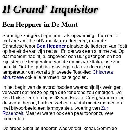
Il Grand' Inquisitor
Ben Heppner in De Munt
Sommige zangers beginnen - als opwarming - hun recital
met arie antiche of Napolitaanse liederen, maar de
Canadese tenor
Ben Heppner
plaatste de liederen van Tosti
op het einde van zijn recital. En dat was een slimme zet. Op
dat moment had hij al ongeveer een uur gezongen en had
zijn stem de temperatuur van de onmisbare Italiaanse zon
bereikt. Ook het publiek was tegen dan voldoende op
temperatuur om vanaf zijn tweede Tosti-lied
Chitarrata
abruzzese
ook alle remmen los te gooien.
In het begin van de avond hadden waarschijnlijk weinigen
verwacht dat het zo op zijn drie-tenorens zou eindigen. De
zes Duitse liederen opus 48 van Edvard Grieg, waarmee hij
de avond begon, hadden wel een aantal mooie momenten
met bijvoorbeeld een larmoyante uitvoering van
Zur
Rosenzeit
. Maar er waren ook een paar toononzuivere
momenten.
De groep Sibelius-liederen was vergelijkbaar. Sommige