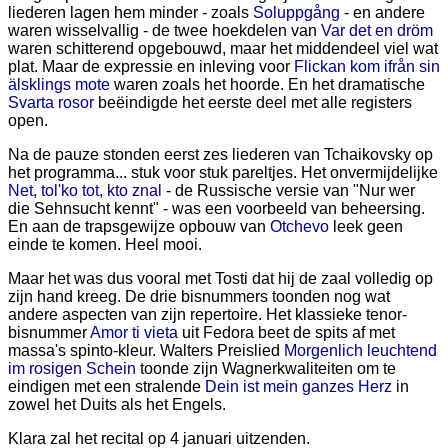
liederen lagen hem minder - zoals
Soluppgång
- en andere
waren wisselvallig - de twee hoekdelen van
Var det en dröm
waren schitterend opgebouwd, maar het middendeel viel wat
plat. Maar de expressie en inleving voor
Flickan kom ifrån sin
älsklings mote
waren zoals het hoorde. En het dramatische
Svarta rosor
beëindigde het eerste deel met alle registers
open.
Na de pauze stonden eerst zes liederen van Tchaikovsky op
het programma... stuk voor stuk pareltjes. Het onvermijdelijke
Net, tol'ko tot, kto znal
- de Russische versie van "Nur wer
die Sehnsucht kennt" - was een voorbeeld van beheersing.
En aan de trapsgewijze opbouw van
Otchevo
leek geen
einde te komen. Heel mooi.
Maar het was dus vooral met Tosti dat hij de zaal volledig op
zijn hand kreeg. De drie bisnummers toonden nog wat
andere aspecten van zijn repertoire. Het klassieke tenor-
bisnummer
Amor ti vieta
uit Fedora beet de spits af met
massa's spinto-kleur. Walters Preislied
Morgenlich leuchtend
im rosigen Schein
toonde zijn Wagnerkwaliteiten om te
eindigen met een stralende
Dein ist mein ganzes Herz
in
zowel het Duits als het Engels.
Klara zal het recital op 4 januari uitzenden.