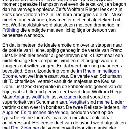
moment geraakte Hampson wel even de tekst kwijt en begon
dan halverwege opnieuw. Zelfs Wolfram Rieger leek er zijn
kluts door verloren te zijn. De harp-arpeggio's die de "Muse"
moeten ondersteunen, kwamen er niet echt afgetekend uit.
Het Wolf-hoofdstuk werd afgesloten met een dromerige
Im
Frühling
die eindigde met een lichtgiftige ondertoon van
beheerste wanhoop.
En dat is meteen de ideale emotie om over te stappen naar
de poëzie van Heine, spijtig genoeg in de versie van Franz
Liszt. Ik heb hier eerder al geschreven dat ik Liszt maar een
middelmatige liedcomponist vind en niet begrijp waarom
zangers dat willen zingen. En dat werd hier nog maar eens
bevestigd. Een uitzondering vormde
Im Rhein im heiligen
Strome
, wat wel interessant was. De versie van Schumann
uit "Dichterliebe" vertrekt vanuit de majestueuze Keulse
Dom. Liszt zoekt inspiratie in de kabbelende golven van de
Rijn, wat schitterend geëvoceerd werd door Wolfram Rieger.
Maar
Anfangs wollt' ich fast verzagen
toont vooral de
superioriteit van Schumann aan.
Vergiftet sind meine Lieder
verdrinkt dan weer in bombast. De twee Rellstab-liederen,
Ihr
Auge
en
Es rauschen die Winde
, borduren voort op de
typische Heine-thema's, maar zijn muzikaal ook totaal
oninteressant. Het eerste deel van de avond werd afgesloten
met
Drei Zigeuner
dat vooral opvalt door zijn pianistieke