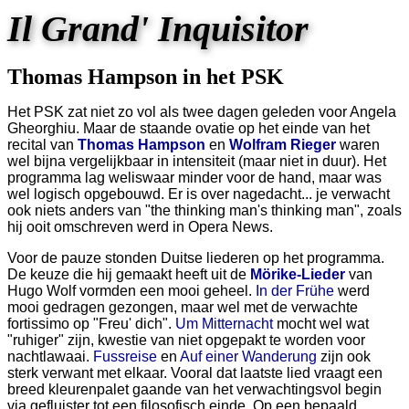
Il Grand' Inquisitor
Thomas Hampson in het PSK
Het PSK zat niet zo vol als twee dagen geleden voor Angela
Gheorghiu. Maar de staande ovatie op het einde van het
recital van
Thomas Hampson
en
Wolfram Rieger
waren
wel bijna vergelijkbaar in intensiteit (maar niet in duur). Het
programma lag weliswaar minder voor de hand, maar was
wel logisch opgebouwd. Er is over nagedacht... je verwacht
ook niets anders van "the thinking man's thinking man", zoals
hij ooit omschreven werd in Opera News.
Voor de pauze stonden Duitse liederen op het programma.
De keuze die hij gemaakt heeft uit de
Mörike-Lieder
van
Hugo Wolf vormden een mooi geheel.
In der Frühe
werd
mooi gedragen gezongen, maar wel met de verwachte
fortissimo op "Freu' dich".
Um Mitternacht
mocht wel wat
"ruhiger" zijn, kwestie van niet opgepakt te worden voor
nachtlawaai.
Fussreise
en
Auf einer Wanderung
zijn ook
sterk verwant met elkaar. Vooral dat laatste lied vraagt een
breed kleurenpalet gaande van het verwachtingsvol begin
via gefluister tot een filosofisch einde. Op een bepaald