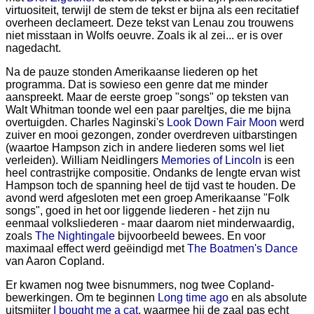
virtuositeit, terwijl de stem de tekst er bijna als een recitatief
overheen declameert. Deze tekst van Lenau zou trouwens
niet misstaan in Wolfs oeuvre. Zoals ik al zei... er is over
nagedacht.
Na de pauze stonden Amerikaanse liederen op het
programma. Dat is sowieso een genre dat me minder
aanspreekt. Maar de eerste groep "songs" op teksten van
Walt Whitman toonde wel een paar pareltjes, die me bijna
overtuigden. Charles Naginski's
Look Down Fair Moon
werd
zuiver en mooi gezongen, zonder overdreven uitbarstingen
(waartoe Hampson zich in andere liederen soms wel liet
verleiden). William Neidlingers
Memories of Lincoln
is een
heel contrastrijke compositie. Ondanks de lengte ervan wist
Hampson toch de spanning heel de tijd vast te houden. De
avond werd afgesloten met een groep Amerikaanse "Folk
songs", goed in het oor liggende liederen - het zijn nu
eenmaal volksliederen - maar daarom niet minderwaardig,
zoals
The Nightingale
bijvoorbeeld bewees. En voor
maximaal effect werd geëindigd met
The Boatmen's Dance
van Aaron Copland.
Er kwamen nog twee bisnummers, nog twee Copland-
bewerkingen. Om te beginnen
Long time ago
en als absolute
uitsmijter
I bought me a cat
, waarmee hij de zaal pas echt