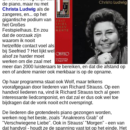
de piano, maar nu met
Christa Ludwig
als de
zangeres, en... op het
gigantische podium van
het Großes
Festspielhaus. En zou
dat de oorzaak zijn
waarom ik nooit
hetzelfde contact voel als
bij Seefried ? Het lijkt wel
alsof ze harder moet
werken om die zaal met
meer dan 2000 luisteraars te bereiken, en dat die afstand op
een of andere manier ook merkbaar is op de opname.
Op haar programma staat ook Wolf, maar telkens
voorafgegaan door liederen van Richard Strauss. Op een
handvol liederen na, vind ik Richard Strauss toch al geen
interessante liedcomponist, en dat zal er dus ook wel toe
bijdragen dat de vonk nooit echt overspringt.
De liederen die grotendeels piano gezongen worden,
werken nog het beste, zoals "Anakreons Grab" of
"Verschwiegene Liebe". Ook in Strauss' "Morgen" - een van
dat handvol - houdt ze de spanning vast tot op het einde. Het