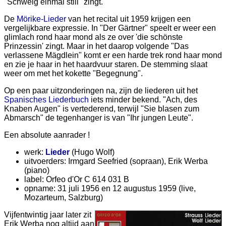
"Schweig einmal still" zingt.
De
Mörike-Lieder
van het recital uit 1959 krijgen een
vergelijkbare expressie. In "Der Gärtner" speelt er weer een
glimlach rond haar mond als ze over 'die schönste
Prinzessin' zingt. Maar in het daarop volgende "Das
verlassene Mägdlein" komt er een harde trek rond haar mond
en zie je haar in het haardvuur staren. De stemming slaat
weer om met het kokette "Begegnung".
Op een paar uitzonderingen na, zijn de liederen uit het
Spanisches Liederbuch
iets minder bekend. "Ach, des
Knaben Augen" is vertederend, terwijl "Sie blasen zum
Abmarsch" de tegenhanger is van "Ihr jungen Leute".
Een absolute aanrader !
werk:
Lieder
(Hugo Wolf)
uitvoerders: Irmgard Seefried (sopraan), Erik Werba
(piano)
label: Orfeo d'Or C 614 031 B
opname: 31 juli 1956 en 12 augustus 1959 (live,
Mozarteum, Salzburg)
Vijfentwintig jaar later zit
Erik Werba nog altijd aan