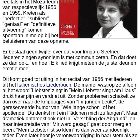
recitals in het Mozarteum
van respectievelijk 1956
en 1959. Kreten als
"perfectie", "subliem",
"geniaal" en "definitieve
uitvoering" komen
spontaan in me op bij het
beluisteren van deze opname.
Er bestaat geen twijfel over dat voor Irmgard Seefried
liederen zingen synoniem is met communiceren. En dat doet
ze dan ook... en hoe ! Elk lied krijgt meteen de juiste kleur en
emotie mee.
Dit komt goed tot uiting in het recital van 1956 met liederen
uit het
Italienisches Liederbuch
. De manier waarop ze alleen
al het woord 'Liebster' zingt in "Mein Liebster singt am Haus"
drukt haar pijn en verdriet uit. Zonder problemen schakelt ze
dan over naar de knipoogjes van "Ihr jungen Leute", de
gereserveerde humor van "Wie lange schon" of het
spottende "Du denkst mit ein Fädchen mich zu fangen". Maar
dramatiek ontbreekt ook niet in "Verschling der Abgrund", en
haar interpretatie van "Mir ward gesagt" gaat door merg en
been. "Mein Liebster ist so klein" is dan weer aandoenlijk
teder. Even later hoor je verontwaardiging in haar stem als ze