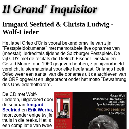
Il Grand' Inquisitor
Irmgard Seefried & Christa Ludwig -
Wolf-Lieder
Het label Orfeo d'Or is vooral bekend omwille van zijn
"Festspieldokumente" met memorabele live opnames van
(meestal) liedrecitals tijdens de Salzburger Festspiele. De
vijf CD's met de recitals die Dietrich Fischer-Dieskau en
Gerald Moore rond 1960 gegeven hebben, zijn bijvoorbeeld
verplicht luistermateriaal voor elke liedfanaat. Onlangs heeft
Orfeo weer een aantal van die opnames uit de archieven van
de ÖRF opgevist en uitgebracht onder het motto "Bewahrung
des Unwiederholbaren".
De CD met Wolf-
liederen, uitgevoerd door
de sopraan
Irmgard
Seefried
en
Erik Werba
,
hoort zonder enige twijfel
thuis in die reeks. Het is
een compilatie van twee