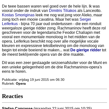
De twee bassen waren wel goed over de hele lijn. Ik was
vooral onder de indruk van
Dimitris Tiliakos
als Lanceotto.
Kostas Smoriginas
leek me nog wat jong voor Aleko, maar
zong toch een mooie cavatina. Maar het was
Sergei
Leiferkus
- bijna 70 jaar oud ondertussen - die een ronduit
weergaloze gierige ridder zong. Rachmaninov heeft deze rol
geschreven voor de legendarische Feodor Chaliapin met
vooral een monumentale monoloog in het midden van de
opera. Leiferkus beschikt nog over alle mogelijke vocale
kleuren en expressieve tekstbeleving om die monoloog van
begin tot einde boeiend te maken... wat
De gierige ridder
tot
de meest beklijvende opera van de drie maakte.
Dit was een zeer geslaagde seizoenafsluiter voor de Munt en
een unieke gelegenheid om de drie Rachmaninov-opera's
eens te horen.
Publicatie: vrijdag 19 juni 2015 om 06:30
Rubriek:
Opera
Reacties
Stefan Caprasse
(maandag 22 juni 2015 om 10:25)