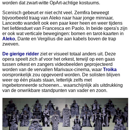
worden dat zwart-witte OpArt-achtige kostuums.
Scenisch gebeurt er niet echt veel. Zemfira beweegt
bijvoorbeeld traag van Aleko naar haar jonge minnaar,
Lanceotto wandelt ook een paar keer heen en weer tijdens
het liefdesduet van Francesca en Paolo. In beide opera's zijn
er ook wat verticale bewegingen: bomen en tarot-kaarten in
Aleko
, Dante en Vergilius die aan kabels boven de trap
zweven.
De gierige ridder
ziet er visueel totaal anders uit. Deze
opera speelt zich af voor het orkest, terwijl op een gaas
tussen orkest en zangers videobeelden geprojecteerd
worden van de vervallen Marivaux-cinema, waar
Troika
oorspronkelijk zou opgevoerd worden. De solisten blijven
weer op één plaats staan, letterlijk zelfs met
ingebetonneerde schoenen... waarschijnlijk als uitdrukking
van de onwrikbare standpunten van vader en zoon.