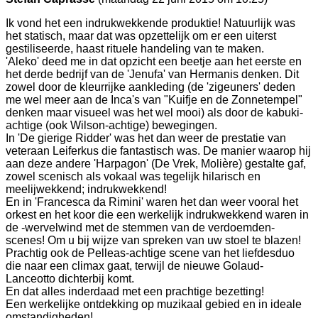
Ik vond het een indrukwekkende produktie! Natuurlijk was
het statisch, maar dat was opzettelijk om er een uiterst
gestiliseerde, haast rituele handeling van te maken.
'Aleko' deed me in dat opzicht een beetje aan het eerste en
het derde bedrijf van de 'Jenufa' van Hermanis denken. Dit
zowel door de kleurrijke aankleding (de 'zigeuners' deden
me wel meer aan de Inca's van "Kuifje en de Zonnetempel"
denken maar visueel was het wel mooi) als door de kabuki-
achtige (ook Wilson-achtige) bewegingen.
In 'De gierige Ridder' was het dan weer de prestatie van
veteraan Leiferkus die fantastisch was. De manier waarop hij
aan deze andere 'Harpagon' (De Vrek, Molière) gestalte gaf,
zowel scenisch als vokaal was tegelijk hilarisch en
meelijwekkend; indrukwekkend!
En in 'Francesca da Rimini' waren het dan weer vooral het
orkest en het koor die een werkelijk indrukwekkend waren in
de -wervelwind met de stemmen van de verdoemden-
scenes! Om u bij wijze van spreken van uw stoel te blazen!
Prachtig ook de Pelleas-achtige scene van het liefdesduo
die naar een climax gaat, terwijl de nieuwe Golaud-
Lanceotto dichterbij komt.
En dat alles inderdaad met een prachtige bezetting!
Een werkelijke ontdekking op muzikaal gebied en in ideale
omstandigheden!