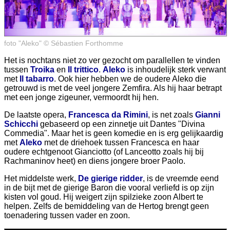
foto "Aleko" © Sébastien Forthomme
Het is nochtans niet zo ver gezocht om parallellen te vinden
tussen
Troika
en
Il trittico
.
Aleko
is inhoudelijk sterk verwant
met
Il tabarro
. Ook hier hebben we de oudere Aleko die
getrouwd is met de veel jongere Zemfira. Als hij haar betrapt
met een jonge zigeuner, vermoordt hij hen.
De laatste opera,
Francesca da Rimini
, is net zoals
Gianni
Schicchi
gebaseerd op een zinnetje uit Dantes "Divina
Commedia". Maar het is geen komedie en is erg gelijkaardig
met
Aleko
met de driehoek tussen Francesca en haar
oudere echtgenoot Gianciotto (of Lanceotto zoals hij bij
Rachmaninov heet) en diens jongere broer Paolo.
Het middelste werk,
De gierige ridder
, is de vreemde eend
in de bijt met de gierige Baron die vooral verliefd is op zijn
kisten vol goud. Hij weigert zijn spilzieke zoon Albert te
helpen. Zelfs de bemiddeling van de Hertog brengt geen
toenadering tussen vader en zoon.