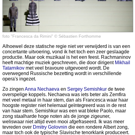
foto "Francesca da Rimini" © Sébastien Forthomme
Alhoewel deze statische regie niet ver verwijderd is van een
concertante uitvoering, vond ik het toch een zeer geslaagde
productie. Maar ook muzikaal is het een feest. Rachmaninov
heeft machtige muziek geschreven, die door dirigent
Mikhail
Tatarnikov
met veel bravoure uitgevoerd wordt. De
overwegend Russische bezetting wordt in verschillende
opera's ingezet.
Zo zingen
Anna Nechaeva
en
Sergey Semishkur
de twee
overspelige koppels. Nechaeva was iets beter als Zemfira
met veel metaal in haar stem, dan als Francesca waar haar
hoogste register niet helemaal geïntegreerd was in de rest
van haar stem. Semishkur was een wat bleke Paolo, maar
zong staalharde hoge noten als de jonge zigeuner,
weliswaar niet altijd even mooi afgefraseerd. Ik was meer
tevreden over
Dmitry Golovnin
die een rondere Albert zong,
maar toch ook de typische Slavische tenorklank produceert.