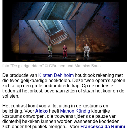
foto "De gierige ridder" © Clärchen und Matthias Baus
De productie van
Kirsten Dehlholm
houdt ook rekening met
die twee gelijkaardige hoekdelen. Deze twee opera's spelen
zich af op een grote podiumbrede trap. Op de onderste
treden zit het orkest, bovenaan zitten of staan het koor en de
solisten.
Het contrast komt vooral tot uiting in de kostuums en
belichting. Voor
Aleko
heeft
Manon Kündig
kleurrijke
kostuums ontworpen, die trouwens tijdens de pauze van
dichterbij bekeken kunnen worden wanneer de koorleden
zich onder het publiek mengen... Voor
Francesca da Rimini