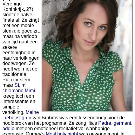
Verenigd
Koninkrijk, 27)
sloot de halve
finale af. Ze zingt
met een mooie
stem die goed zit,
maar na verloop
van tijd gaat een
zekere
eentonigheid in
haar vertolkingen
doorwegen. Ze
heeft wel niet de
traditionele
Puccini-stem,
maar
Sì, mi
chiamano Mimì
kreeg toch een
interessante en
simpele
vertolking.
Meine
Liebe ist grün
van Brahms was een tussendoortje voor de
hoofdbrok van het programma. Ze zong Ilia's
Padre, germani,
addio
met een emotioneel recitatief vol wanhopige
expressie. Gurney's
Most holy night
was gewoon mooi. In