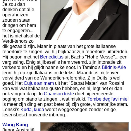
Je zou dan
denken dat alle
operahuizen
zouden staan
dringen om hem
te engageren...
het is niet alsof de
Verdi-tenors zo
dik gezaaid zijn. Maar in plaats van het grote Italiaanse
repertoire te zingen, wil hij blijkbaar zijn repertoire uitbreiden.
Hij begon met het
Benedictus
uit Bachs "Hohe Messe"... een
vergissing. Enig stijlbesef is hem vreemd, zijn intonatie zit
verkeerd en hij glijdt naar elke noot. In Tamino's
Bildnis-Arie
leunt hij op zijn Italiaans in de tekst. Maar dit is mijlenver
verwijderd van de Wunderlich-referentie. Zijn Duits is wel
goed. Het
Cujus animam
uit het "Stabat Mater" van Rossini
kan wel wat Italiaanse gusto hebben, en hij legt het er dan
ook vingerdik op. In
Chanson triste
doet hij een eerste
poging om piano te zingen... wat mislukt.
Tombe degl'avi miei
is meer zijn ding en past beter bij zijn grote, vibratorijke stem.
Lenski's
Kuda, kuda
wordt weggezongen zonder enige
levensbeschouwende inbreng.
Wang Kang
(tenor, Australië,