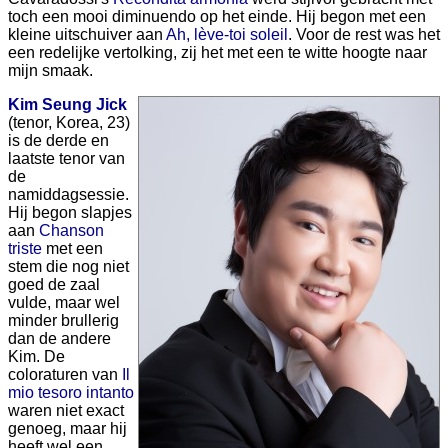
toch een mooi diminuendo op het einde. Hij begon met een
kleine uitschuiver aan
Ah, lève-toi soleil
. Voor de rest was het
een redelijke vertolking, zij het met een te witte hoogte naar
mijn smaak.
Kim Seung Jick
(tenor, Korea, 23)
is de derde en
laatste tenor van
de
namiddagsessie.
Hij begon slapjes
aan
Chanson
triste
met een
stem die nog niet
goed de zaal
vulde, maar wel
minder brullerig
dan de andere
Kim. De
coloraturen van
Il
mio tesoro intanto
waren niet exact
genoeg, maar hij
heeft wel een