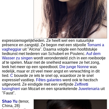
expressiemogelijkheden. Ze heeft wel een natuurlijke
présence en zangstijl. Ze begon met een stijvolle
Tornami a
vagheggiar
uit "Alcina". Daarna volgde een hoofdstukje
liedkunst met liederen van Schubert en Poulenc.
Auf dem
Wasser zu singen
wordt verondersteld zich in een roeibootje
af te spelen. Maar met de snelheid waarmee ze het zong,
leek het meer op een speedboot.
Die junge Nonne
was
redelijk, maar er zit veel meer angst en verwachting in dit
lied.
C
bouwde ze iets te snel op, waardoor ze te snel
expressief vastliep.
Fêtes galantes
werd ook te hectisch
uitgevoerd. Ze eindigde met een verfijnde
Zeffiretti
lusinghieri
van Mozart en een sprankelende
Juwelenaria
uit
"Faust".
Shao Yu
(tenor,
China, 28)