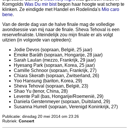
Korngolds
Was Du mir bist
begon haar hoogte wat scherp te
klinken. Ze eindigde met Handel en Rodelinda's
Mio caro
bene
.
Van de derde dag van de halve finale mag de volledige
avondsessie van mij naar de finale. Sheva Tehoval is een
reservefinaliste. Uiteindelijk zou mijn finale er als volgt
uitzien (in volgorde van optreden):
Jodie Devos (sopraan, België, 25 jaar)
Emoke Baráth (sopraan, Hongarije, 28 jaar)
Sarah Laulan (mezzo, Frankrijk, 29 jaar)
Hyesang Park (sopraan, Korea, 25 jaar)
Camille Schnoor (sopraan, Frankrijk, 27)
Chiara Skerath (sopraan, Zwitserland, 26)
Yoo Hansung (bariton, Korea, 29)
Sheva Tehoval (sopraan, België, 23)
Shao Yu (tenor, China, 28)
Levente Pall (bas, Hongarije/Roemenië, 29)
Daniela Gerstenmeyer (sopraan, Duitsland, 29)
Susanna Hurrell (sopraan, Verenigd Koninkrijk, 27)
Publicatie: dinsdag 20 mei 2014 om 23:26
Rubriek:
Concert