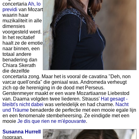
concertaria
Ah, lo
previdi
van Mozart
waarin haar
muzikaliteit in alle
dimensies
voorgesteld werd.
In het recitatief
haalt ze de emotie
naar binnen, een
totaal andere
benadering dan
Chiara Skerath
die dezelfde
concertaria zong. Maar het is vooral de cavatina "Deh, non
varcar quell'onda" die geniaal was. Andromeda verheugt
zich op de hereniging in de dood met Perseus.
Gerstenmeyer maakt er een ware Mozartiaanse Liebestod
van. Daarna volgden twee liederen. Strauss'
Hat gesagt -
bleibt's nicht dabei
was verleidelijk en had charme.
Nacht
und Träume
benaderde de perfectie met een mooie egale lijn
en een fenomenale stembeheersing. Ze eindigde met een
mooie
Je dis que rien ne m'épouvante
.
Susanna Hurrell
(sopraan,