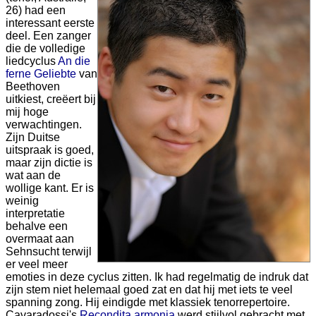
26) had een
interessant eerste
deel. Een zanger
die de volledige
liedcyclus
An die
ferne Geliebte
van
Beethoven
uitkiest, creëert bij
mij hoge
verwachtingen.
Zijn Duitse
uitspraak is goed,
maar zijn dictie is
wat aan de
wollige kant. Er is
weinig
interpretatie
behalve een
overmaat aan
Sehnsucht terwijl
er veel meer
emoties in deze cyclus zitten. Ik had regelmatig de indruk dat
zijn stem niet helemaal goed zat en dat hij met iets te veel
spanning zong. Hij eindigde met klassiek tenorrepertoire.
Cavaradossi's
Recondita armonia
werd stijlvol gebracht met