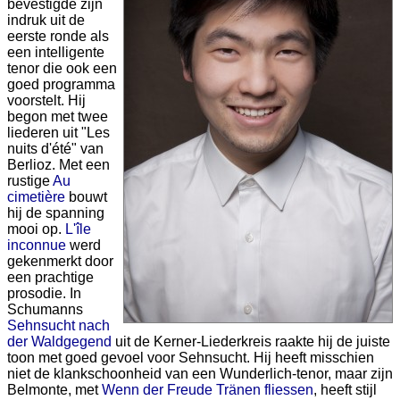
bevestigde zijn
indruk uit de
eerste ronde als
een intelligente
tenor die ook een
goed programma
voorstelt. Hij
begon met twee
liederen uit "Les
nuits d'été" van
Berlioz. Met een
rustige
Au
cimetière
bouwt
hij de spanning
mooi op.
L'île
inconnue
werd
gekenmerkt door
een prachtige
prosodie. In
Schumanns
Sehnsucht nach
der Waldgegend
uit de Kerner-Liederkreis raakte hij de juiste
toon met goed gevoel voor Sehnsucht. Hij heeft misschien
niet de klankschoonheid van een Wunderlich-tenor, maar zijn
Belmonte, met
Wenn der Freude Tränen fliessen
, heeft stijl