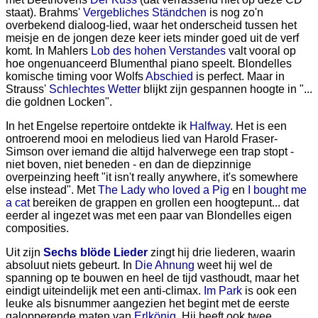
staat). Brahms'
Vergebliches Ständchen
is nog zo'n
overbekend dialoog-lied, waar het onderscheid tussen het
meisje en de jongen deze keer iets minder goed uit de verf
komt. In Mahlers
Lob des hohen Verstandes
valt vooral op
hoe ongenuanceerd Blumenthal piano speelt. Blondelles
komische timing voor Wolfs
Abschied
is perfect. Maar in
Strauss'
Schlechtes Wetter
blijkt zijn gespannen hoogte in "...
die goldnen Locken".
In het Engelse repertoire ontdekte ik
Halfway
. Het is een
ontroerend mooi en melodieus lied van Harold Fraser-
Simson over iemand die altijd halverwege een trap stopt -
niet boven, niet beneden - en dan de diepzinnige
overpeinzing heeft "it isn't really anywhere, it's somewhere
else instead". Met
The Lady who loved a Pig
en
I bought me
a cat
bereiken de grappen en grollen een hoogtepunt... dat
eerder al ingezet was met een paar van Blondelles eigen
composities.
Uit zijn
Sechs blöde Lieder
zingt hij drie liederen, waarin
absoluut niets gebeurt. In
Die Ahnung
weet hij wel de
spanning op te bouwen en heel de tijd vasthoudt, maar het
eindigt uiteindelijk met een anti-climax.
Im Park
is ook een
leuke als bisnummer aangezien het begint met de eerste
galopperende maten van
Erlkönig
. Hij heeft ook twee