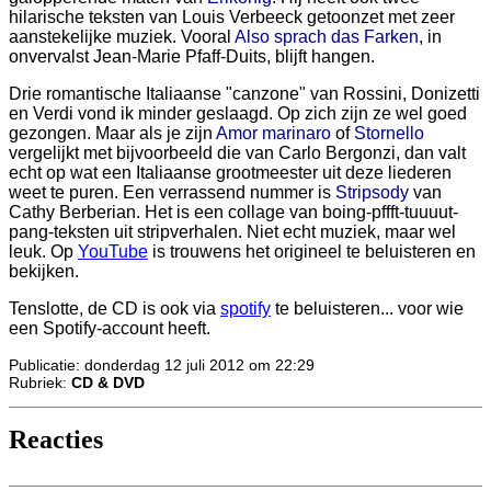
hilarische teksten van Louis Verbeeck getoonzet met zeer
aanstekelijke muziek. Vooral
Also sprach das Farken
, in
onvervalst Jean-Marie Pfaff-Duits, blijft hangen.
Drie romantische Italiaanse "canzone" van Rossini, Donizetti
en Verdi vond ik minder geslaagd. Op zich zijn ze wel goed
gezongen. Maar als je zijn
Amor marinaro
of
Stornello
vergelijkt met bijvoorbeeld die van Carlo Bergonzi, dan valt
echt op wat een Italiaanse grootmeester uit deze liederen
weet te puren. Een verrassend nummer is
Stripsody
van
Cathy Berberian. Het is een collage van boing-pffft-tuuuut-
pang-teksten uit stripverhalen. Niet echt muziek, maar wel
leuk. Op
YouTube
is trouwens het origineel te beluisteren en
bekijken.
Tenslotte, de CD is ook via
spotify
te beluisteren... voor wie
een Spotify-account heeft.
Publicatie: donderdag 12 juli 2012 om 22:29
Rubriek:
CD & DVD
Reacties