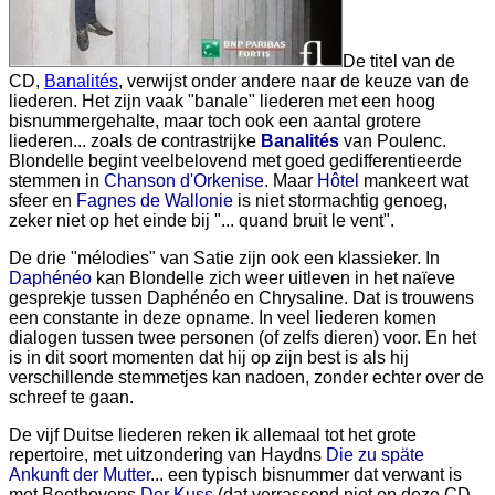
De titel van de
CD,
Banalités
, verwijst onder andere naar de keuze van de
liederen. Het zijn vaak "banale" liederen met een hoog
bisnummergehalte, maar toch ook een aantal grotere
liederen... zoals de contrastrijke
Banalités
van Poulenc.
Blondelle begint veelbelovend met goed gedifferentieerde
stemmen in
Chanson d'Orkenise
. Maar
Hôtel
mankeert wat
sfeer en
Fagnes de Wallonie
is niet stormachtig genoeg,
zeker niet op het einde bij "... quand bruit le vent".
De drie "mélodies" van Satie zijn ook een klassieker. In
Daphénéo
kan Blondelle zich weer uitleven in het naïeve
gesprekje tussen Daphénéo en Chrysaline. Dat is trouwens
een constante in deze opname. In veel liederen komen
dialogen tussen twee personen (of zelfs dieren) voor. En het
is in dit soort momenten dat hij op zijn best is als hij
verschillende stemmetjes kan nadoen, zonder echter over de
schreef te gaan.
De vijf Duitse liederen reken ik allemaal tot het grote
repertoire, met uitzondering van Haydns
Die zu späte
Ankunft der Mutter
... een typisch bisnummer dat verwant is
met Beethovens
Der Kuss
(dat verrassend niet op deze CD