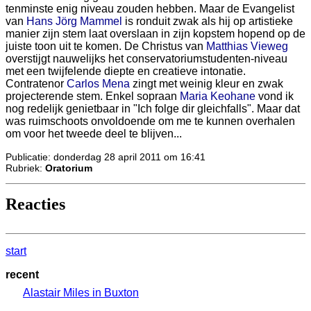
tenminste enig niveau zouden hebben. Maar de Evangelist
van
Hans Jörg Mammel
is ronduit zwak als hij op artistieke
manier zijn stem laat overslaan in zijn kopstem hopend op de
juiste toon uit te komen. De Christus van
Matthias Vieweg
overstijgt nauwelijks het conservatoriumstudenten-niveau
met een twijfelende diepte en creatieve intonatie.
Contratenor
Carlos Mena
zingt met weinig kleur en zwak
projecterende stem. Enkel sopraan
Maria Keohane
vond ik
nog redelijk genietbaar in "Ich folge dir gleichfalls". Maar dat
was ruimschoots onvoldoende om me te kunnen overhalen
om voor het tweede deel te blijven...
Publicatie: donderdag 28 april 2011 om 16:41
Rubriek:
Oratorium
Reacties
start
recent
Alastair Miles in Buxton