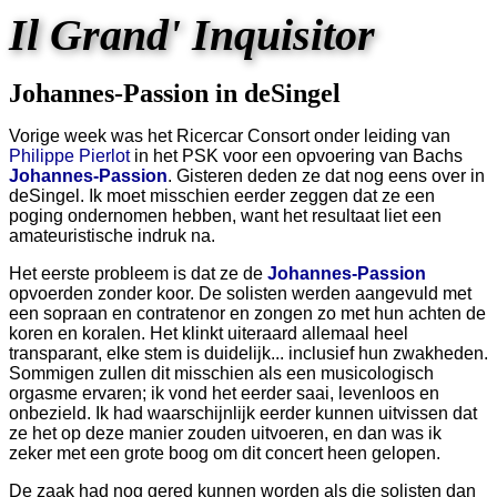
Il Grand' Inquisitor
Johannes-Passion in deSingel
Vorige week was het Ricercar Consort onder leiding van
Philippe Pierlot
in het PSK voor een opvoering van Bachs
Johannes-Passion
. Gisteren deden ze dat nog eens over in
deSingel. Ik moet misschien eerder zeggen dat ze een
poging ondernomen hebben, want het resultaat liet een
amateuristische indruk na.
Het eerste probleem is dat ze de
Johannes-Passion
opvoerden zonder koor. De solisten werden aangevuld met
een sopraan en contratenor en zongen zo met hun achten de
koren en koralen. Het klinkt uiteraard allemaal heel
transparant, elke stem is duidelijk... inclusief hun zwakheden.
Sommigen zullen dit misschien als een musicologisch
orgasme ervaren; ik vond het eerder saai, levenloos en
onbezield. Ik had waarschijnlijk eerder kunnen uitvissen dat
ze het op deze manier zouden uitvoeren, en dan was ik
zeker met een grote boog om dit concert heen gelopen.
De zaak had nog gered kunnen worden als die solisten dan