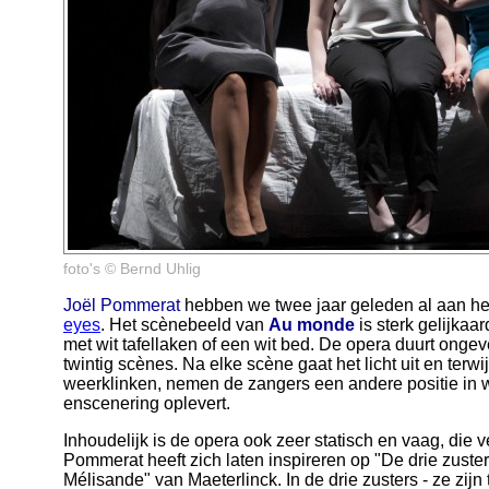
foto's © Bernd Uhlig
Joël Pommerat
hebben we twee jaar geleden al aan he
eyes
. Het scènebeeld van
Au monde
is sterk gelijkaa
met wit tafellaken of een wit bed. De opera duurt ongev
twintig scènes. Na elke scène gaat het licht uit en terw
weerklinken, nemen de zangers een andere positie in wa
enscenering oplevert.
Inhoudelijk is de opera ook zeer statisch en vaag, die v
Pommerat heeft zich laten inspireren op "De drie zuste
Mélisande" van Maeterlinck. In de drie zusters - ze zi