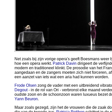
Net zoals bij zijn vorige opera's geeft Boesmans weer b
hoe een opera werkt.
Patrick Davin
dirigeert de verfijnde
modern en traditioneel klinkt. De prosodie van het Fra
aangedaan en de zangers moeten zich niet forceren, af 
een aanzet van iets wat een aria had kunnen worden.
Frode Olsen
zong de vader met een uitbreidend vibrato
Degout
- in de rol van Ori - verbronst elke maand verde
oudste zoon en de schoonzoon waren luxueus bezet d
Yann Beuron
.
Maar zoals gezegd, zijn het de vrouwen die de zaak dom
die van de tweede zus.
Patricia Petibon
schittert in de 