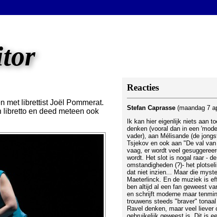
itor
Reacties
 met librettist Joël Pommerat.
Stefan Caprasse
(maandag 7 ap
n libretto en deed meteen ook
Ik kan hier eigenlijk niets aan 
denken (vooral dan in een 'moder
vader), aan Mélisande (de jongst
Tsjekov en ook aan "De val van 
vaag, er wordt veel gesuggereer
wordt. Het slot is nogal raar - 
omstandigheden (?)- het plotseli
dat niet inzien... Maar die myst
Maeterlinck. En de muziek is ef
ben altijd al een fan geweest v
en schrijft moderne maar tenmin
trouwens steeds "braver" tonaal
Ravel denken, maar veel liever d
gebruikelijk geweest is. Dit is e