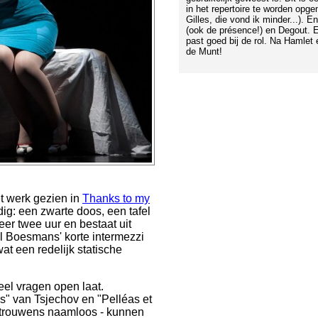
in het repertoire te worden opg
Gilles, die vond ik minder...). 
(ook de présence!) en Degout. E
past goed bij de rol. Na Hamlet
de Munt!
t werk gezien in
Thanks to my
rdig: een zwarte doos, een tafel
eer twee uur en bestaat uit
ijl Boesmans' korte intermezzi
t een redelijk statische
eel vragen open laat.
rs" van Tsjechov en "Pelléas et
jn trouwens naamloos - kunnen