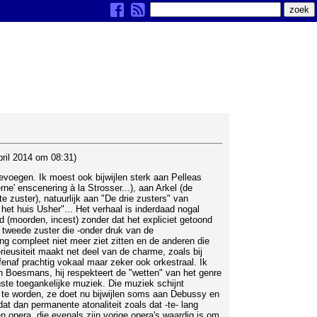
ril 2014 om 08:31)
toevoegen. Ik moest ook bijwijlen sterk aan Pelleas
ne' enscenering à la Strosser...), aan Arkel (de
e zuster), natuurlijk aan "De drie zusters" van
het huis Usher"... Het verhaal is inderdaad nogal
d (moorden, incest) zonder dat het expliciet getoond
de tweede zuster die -onder druk van de
ng compleet niet meer ziet zitten en de anderen die
erieusiteit maakt net deel van de charme, zoals bij
fenaf prachtig vokaal maar zeker ook orkestraal. Ik
an Boesmans, hij respekteert de "wetten" van het genre
ste toegankelijke muziek. Die muziek schijnt
 te worden, ze doet nu bijwijlen soms aan Debussy en
at dan permanente atonaliteit zoals dat -te- lang
en opera, die evenals zijn vorige opera's waardig is om