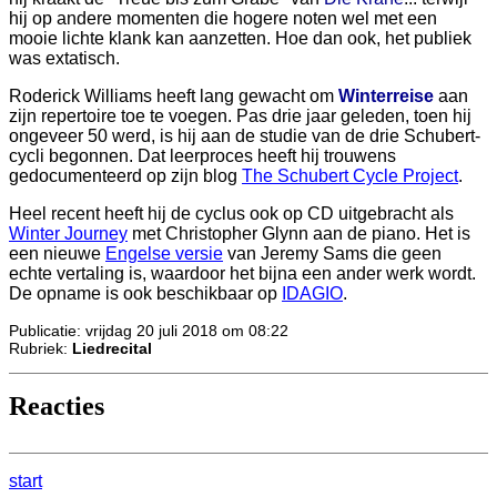
hij op andere momenten die hogere noten wel met een
mooie lichte klank kan aanzetten. Hoe dan ook, het publiek
was extatisch.
Roderick Williams heeft lang gewacht om
Winterreise
aan
zijn repertoire toe te voegen. Pas drie jaar geleden, toen hij
ongeveer 50 werd, is hij aan de studie van de drie Schubert-
cycli begonnen. Dat leerproces heeft hij trouwens
gedocumenteerd op zijn blog
The Schubert Cycle Project
.
Heel recent heeft hij de cyclus ook op CD uitgebracht als
Winter Journey
met Christopher Glynn aan de piano. Het is
een nieuwe
Engelse versie
van Jeremy Sams die geen
echte vertaling is, waardoor het bijna een ander werk wordt.
De opname is ook beschikbaar op
IDAGIO
.
Publicatie: vrijdag 20 juli 2018 om 08:22
Rubriek:
Liedrecital
Reacties
start