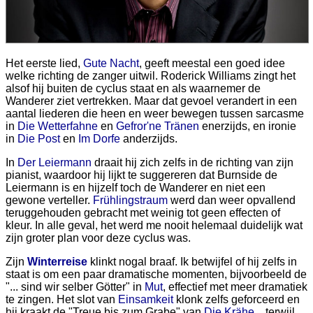
Het eerste lied,
Gute Nacht
, geeft meestal een goed idee
welke richting de zanger uitwil. Roderick Williams zingt het
alsof hij buiten de cyclus staat en als waarnemer de
Wanderer ziet vertrekken. Maar dat gevoel verandert in een
aantal liederen die heen en weer bewegen tussen sarcasme
in
Die Wetterfahne
en
Gefror'ne Tränen
enerzijds, en ironie
in
Die Post
en
Im Dorfe
anderzijds.
In
Der Leiermann
draait hij zich zelfs in de richting van zijn
pianist, waardoor hij lijkt te suggereren dat Burnside de
Leiermann is en hijzelf toch de Wanderer en niet een
gewone verteller.
Frühlingstraum
werd dan weer opvallend
teruggehouden gebracht met weinig tot geen effecten of
kleur. In alle geval, het werd me nooit helemaal duidelijk wat
zijn groter plan voor deze cyclus was.
Zijn
Winterreise
klinkt nogal braaf. Ik betwijfel of hij zelfs in
staat is om een paar dramatische momenten, bijvoorbeeld de
"... sind wir selber Götter" in
Mut
, effectief met meer dramatiek
te zingen. Het slot van
Einsamkeit
klonk zelfs geforceerd en
hij kraakt de "Treue bis zum Grabe" van
Die Krähe
... terwijl