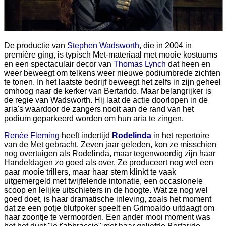
De productie van
Stephen Wadsworth
, die in 2004 in
première ging, is typisch Met-materiaal met mooie kostuums
en een spectaculair decor van
Thomas Lynch
dat heen en
weer beweegt om telkens weer nieuwe podiumbrede zichten
te tonen. In het laatste bedrijf beweegt het zelfs in zijn geheel
omhoog naar de kerker van Bertarido. Maar belangrijker is
de regie van Wadsworth. Hij laat de actie doorlopen in de
aria's waardoor de zangers nooit aan de rand van het
podium geparkeerd worden om hun aria te zingen.
Renée Fleming
heeft indertijd
Rodelinda
in het repertoire
van de Met gebracht. Zeven jaar geleden, kon ze misschien
nog overtuigen als Rodelinda, maar tegenwoordig zijn haar
Handeldagen zo goed als over. Ze produceert nog wel een
paar mooie trillers, maar haar stem klinkt te vaak
uitgemergeld met twijfelende intonatie, een occasionele
scoop en lelijke uitschieters in de hoogte. Wat ze nog wel
goed doet, is haar dramatische inleving, zoals het moment
dat ze een potje blufpoker speelt en Grimoaldo uitdaagt om
haar zoontje te vermoorden. Een ander mooi moment was