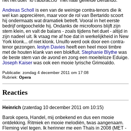
het het duet "Io t'abbraccio" met haar geliefde Bertarido.
Andreas Scholl
is een van de weinige contra-tenors die ik
wel kan appreciëren, maar voor de rol van Bertarido scoort
hij ondermaats wat dramatiek betreft. Vooral in het eerste
bedrijf ontgoochelde hij. Ondanks de microfoons blijft zijn
stem klein, en valt de balans - zoals tijdens het duet - altijd in
zijn nadeel uit. Ik vraag me af hoe dat in werkelijkheid in New
York klonk... of niet klonk. Unulfo werd ook door een contra-
tenor gezongen.
Iestyn Davies
heeft een heel mooi timbre
met de houten klank van een blokfluit.
Stephanie Blythe
was
de beste stem van de avond en zong een moeiteloze Eduige.
Joseph Kaiser
was ook een mooie lyrische Grimoaldo.
Publicatie: zondag 4 december 2011 om 17:08
Rubriek:
Opera
Reacties
Heinrich
(zaterdag 10 december 2011 om 10:15)
Barok opera, Handel, mij onbekend en dus een mooie
ontdekking. Ritmiek en mooie melodiën, twas aangenaam.
Fleming viel tegen. Ik herinner me een Thaïs in 2008 (MET -