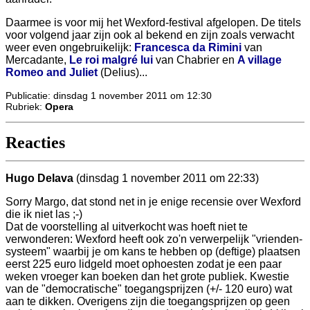
Daarmee is voor mij het Wexford-festival afgelopen. De titels
voor volgend jaar zijn ook al bekend en zijn zoals verwacht
weer even ongebruikelijk:
Francesca da Rimini
van
Mercadante,
Le roi malgré lui
van Chabrier en
A village
Romeo and Juliet
(Delius)...
Publicatie: dinsdag 1 november 2011 om 12:30
Rubriek:
Opera
Reacties
Hugo Delava
(dinsdag 1 november 2011 om 22:33)
Sorry Margo, dat stond net in je enige recensie over Wexford
die ik niet las ;-)
Dat de voorstelling al uitverkocht was hoeft niet te
verwonderen: Wexford heeft ook zo'n verwerpelijk "vrienden-
systeem" waarbij je om kans te hebben op (deftige) plaatsen
eerst 225 euro lidgeld moet ophoesten zodat je een paar
weken vroeger kan boeken dan het grote publiek. Kwestie
van de "democratische" toegangsprijzen (+/- 120 euro) wat
aan te dikken. Overigens zijn die toegangsprijzen op geen