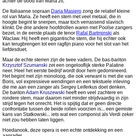
achter de dood van Maria zit.
De Italiaanse sopraan
Daria Masiero
zong de relatief kleine
rol van Maria. Ze heeft een stem met veel metaal, die in
hoogte begint te snerpen, maar toch verrassend slavisch
klinkt. De drie andere hoofdrollen waren met Poolse zangers
bezet, in de eerste plaats de tenor
Rafal Bartminski
als
Waclaw. Hij heeft een gigantische stem, die hij echter ook
kan terugbrengen tot een ragfijn piano voor het slot van het
liefdesduet.
Maar de echte sterren zijn de twee vaders. De bas-bariton
Krzysztof Szumanski
zet een ongelooflijk sterke Palatine
neer. Heel het eerste bedrijf wordt door hem gedomineerd.
Het begint met zijn monoloog, die ook verwant is met die van
Boris, vol expressieve wendingen en een tekstuele inleving
die me aan een zanger als Sergey Leiferkus doet denken.
De bariton
Adam Kruszewski
heeft een veel zachtere en
rondere stem, maar daarom niet minder strijdvaardig in zijn
strijd tegen het onrecht. Het is spijtig dat er geen directe
confrontatie tussen de beide rollen voorzien is... een gemiste
kans van Statkowski... iets wat een componist als Verdi zeker
niet zou hebben laten liggen.
Hoedanook, deze opera is een echte ontdekking en een
aanrader.