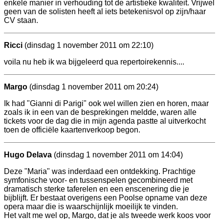
enkele manier in verhouding tot de artistieke kwaliteit. Vrijwel
geen van de solisten heeft al iets betekenisvol op zijn/haar
CV staan.
Ricci
(dinsdag 1 november 2011 om 22:10)
voila nu heb ik wa bijgeleerd qua repertoirekennis....
Margo
(dinsdag 1 november 2011 om 20:24)
Ik had "Gianni di Parigi" ook wel willen zien en horen, maar
zoals ik in een van de besprekingen meldde, waren alle
tickets voor de dag die in mijn agenda pastte al uitverkocht
toen de officiële kaartenverkoop begon.
Hugo Delava
(dinsdag 1 november 2011 om 14:04)
Deze "Maria" was inderdaad een ontdekking. Prachtige
symfonische voor- en tussenspelen gecombineerd met
dramatisch sterke taferelen en een enscenering die je
bijblijft. Er bestaat overigens een Poolse opname van deze
opera maar die is waarschijnlijk moeilijk te vinden.
Het valt me wel op, Margo, dat je als tweede werk koos voor