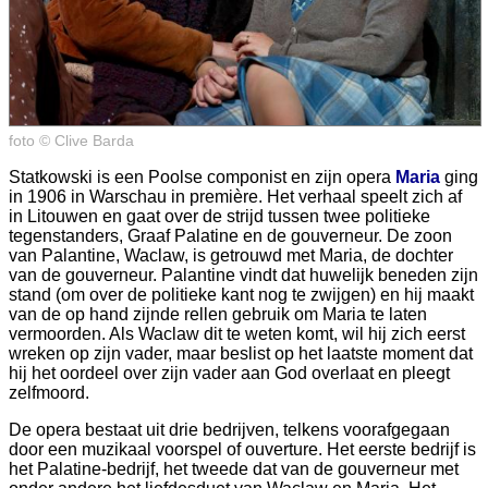
foto © Clive Barda
Statkowski is een Poolse componist en zijn opera
Maria
ging
in 1906 in Warschau in première. Het verhaal speelt zich af
in Litouwen en gaat over de strijd tussen twee politieke
tegenstanders, Graaf Palatine en de gouverneur. De zoon
van Palantine, Waclaw, is getrouwd met Maria, de dochter
van de gouverneur. Palantine vindt dat huwelijk beneden zijn
stand (om over de politieke kant nog te zwijgen) en hij maakt
van de op hand zijnde rellen gebruik om Maria te laten
vermoorden. Als Waclaw dit te weten komt, wil hij zich eerst
wreken op zijn vader, maar beslist op het laatste moment dat
hij het oordeel over zijn vader aan God overlaat en pleegt
zelfmoord.
De opera bestaat uit drie bedrijven, telkens voorafgegaan
door een muzikaal voorspel of ouverture. Het eerste bedrijf is
het Palatine-bedrijf, het tweede dat van de gouverneur met