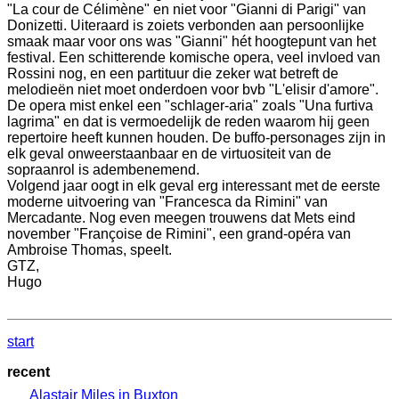
"La cour de Célimène" en niet voor "Gianni di Parigi" van
Donizetti. Uiteraard is zoiets verbonden aan persoonlijke
smaak maar voor ons was "Gianni" hét hoogtepunt van het
festival. Een schitterende komische opera, veel invloed van
Rossini nog, en een partituur die zeker wat betreft de
melodieën niet moet onderdoen voor bvb "L'elisir d'amore".
De opera mist enkel een "schlager-aria" zoals "Una furtiva
lagrima" en dat is vermoedelijk de reden waarom hij geen
repertoire heeft kunnen houden. De buffo-personages zijn in
elk geval onweerstaanbaar en de virtuositeit van de
sopraanrol is adembenemend.
Volgend jaar oogt in elk geval erg interessant met de eerste
moderne uitvoering van "Francesca da Rimini" van
Mercadante. Nog even meegen trouwens dat Mets eind
november "Françoise de Rimini", een grand-opéra van
Ambroise Thomas, speelt.
GTZ,
Hugo
start
recent
Alastair Miles in Buxton