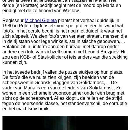
onder andere het liefdesduet van Waclaw en Maria. Het
derde (en kortste) bedrijf begint met de moord op Maria en
eindigt met de zelfmoord van Waclaw.
Regisseur
Michael Gieleta
plaatst het verhaal duidelijk in
1980 in Polen. Tijdens elk voorspel projecteert hij zwart-wit
foto's. In het eerste bedrijf is het nog niet duidelijk waar het
zich afspeelt. We zien foto's van verlaten straten, mensen die
in de rij staan voor lege winkels, stalinistische gebouwen, ...
Palatine zit in uniform aan een bureau, met daarop onder
andere een foto van zichzelf samen met Leonid Brezjnev. Hij
zou een KGB- of Stasi-officier of iets anders van die strekking
kunnen zijn.
In het tweede bedrijf vallen de puzzelstukjes op hun plaats.
De foto's die we nu te zien krijgen, zijn beelden van de
scheepswerf in Gdansk, vlaggen van Solidarnosc, ... De
vader van Maria is een van de leiders van Solidarnosc. Ze
wonen in een schamele wooncontainer onder een brug met
zicht op de scheepswerf. Alles klopt... de rellen en de strijd
tegen de heersende klasse, het standenverschil, de corruptie
en het machtsmisbruik.