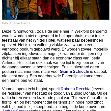
foto © Clive Barda
Deze "Shortworks", zoals de serie hier in Wexford benoemd
wordt, worden niet opgevoerd in het operahuis, maar in de
feestzaal van het Whites Hotel, wat een paar beperkingen
oplevert. Het is een volledig vlakke zaal waarop een
verhoogd podium gebouwd werd. Er worden zoveel mogelijk
zitplaatsen ingeduwd als mogelijk, waardoor de rijen nog
dichter bij elkaar staan dan de economy class van Iberia
Airlines. Het is dan ook zaak van op tijd te zijn om één van
de gangplaatsen te bemachtigen. Er zijn uiteraard geen
podiummachinerieën, maar voor
Gianni Schicchi
is dat ook
niet echt nodig. Een nagebouwde Florentijnse kamer rond
een hemelbed volstaat.
Voordat opera écht begint, speelt
Roberto Recchia
(tevens
de regisseur van het stuk) de dood van Buoso Donati. Op de
radio horen we een krakende plaat van "Firenze è un albero
fiorito" en op het moment dat de tenor zijn hoge noot zingt,
valt hij dood in zijn soepbord... en begint de korte ouverture.