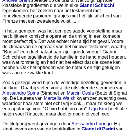
Andrea Grant
speelde op de piano. Wat volgt, zijn alle
klassieke ingrediënten die we in elke
Gianni Schicchi
tegenkomen: het zoeken naar het testament met
rondvliegende papieren, grapjes met het lijk, afscheid van
Firenze met een zwaaiende vuist, ...
In het algemeen, was het een geslaagde voorstelling maar
het blijft een komische opera en de timing in een komedie
moet perfect zijn. Dat was echter niet altijd het geval. Vooral
de climax van de opmaak van het nieuwe testament, waarbij
"Buoso" een deel nalaat aan zijn "goede vriend" Gianni
Schicchi en tegelijkertijd de familie in de hand moet houden,
was wat rommelig en had niet het effect dat die scene kan
hebben. Ook het optreden van de notaris en zijn getuigen
was aan de zwakke kant.
Zoals gezegd werd bijna de volledige bezetting gevonden in
het koor. Daarbij vielen vooral de uitstekende stemmen van
Alessandro Spina
(Simone) en
Marcin Gesla
(Betto di Signa)
op. De Lauretta van
Marcella Walsh
kwam zenuwachtig over,
waardoor haar stem niet echt vrij klonk... maar ze kreeg wel
een applausje voor "O mio babbino caro".
Ugo Kim
heeft alle
noten voor Rinuccio, maar doet er nog niet veel mee.
De titelpartij werd gezongen door
Alessandro Luongo
. Hij
zingt tevens een van de hoofdrollen in
Gianni di Parigi
van